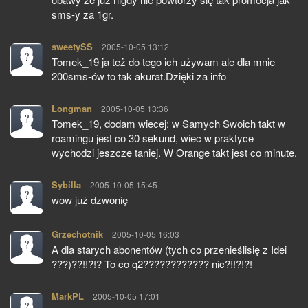
sms-y za 1gr.
sweetySS
pisze:
2005-10-05 13:12
Tomek_19 ja też do tego ich używam ale dla mnie
200sms-ów to tak akurat.Dzięki za info
Longman
pisze:
2005-10-05 13:36
Tomek_19, dodam wiecej: w Samych Swoich takt w
roamingu jest co 30 sekund, wiec w praktyce
wychodzi jeszcze taniej. W Orange takt jest co minute.
Sybilla
pisze:
2005-10-05 15:45
wow już dzwonię
Grzechotnik
pisze:
2005-10-05 16:03
A dla starych abonentów (tych co przenieślisię z Idei
???)??!!?!? To co q2???????????? nic?!!?!?!
MarkPL
pisze:
2005-10-05 17:01