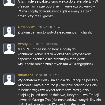
A ja myslę ze pakiety sms wejdą do stałej oferty - W
przeciwnym razie odpłynie im wiele uzytkowników
POPa i pojdą do konkurencji gdzie smsy są za 1
grosz, czy tez 3 grosze
Alexander25
pisze:
2005-10-05 18:40
Z takimi cenami to wstyd się roamingami chwalić .
sweetySS
pisze:
2005-10-05 20:34
MarkPL...może nie do końca pójdą do
konkurencji(chociarz w większości przypadków
napewno)osobiście nie zrobiłbym tego gdyż
większośc moich znajomych ma w Orange(Idea)
christophe
pisze:
2005-10-06 02:51
Wyjechałem z Polski na studia do Francji na początku
wrzesnia i myslałem, że jak wejdzie orange do Polski
to będzie większy wybór telefonów.Patrzę dziś i
znajduję jakieś nędzne ścierwa, których tu we Francji
nawet do Orange Zap!(dla nastolatków) wstydziliby się
dać...I gdzie tu postęp?Tu jest inny świat, za