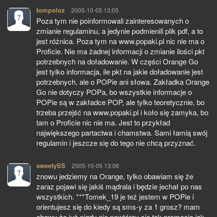
tompoloz
pisze:
2005-10-05 13:05
Poza tym nie poinformowali zainteresowanych o
zmianie regulaminu, a jedynie podmienili plik pdf, a to
jest różnica. Poza tym na www.popaki.pl nic nie ma o
Proficie. Nie ma żadnej informacji o zmianie ilości pkt
potrzebnych na doładowanie. W części Orange Go
jest tylko informacja, ile pkt na jakie doładowanie jest
potrzebnych, ale o POPie ani słowa. Zakładka Orange
Go nie dotyczy POPa, bo wszystkie informacje o
POPie są w zakładce POP, ale tylko teoretycznie, bo
trzeba przejść na www.popaki.pl i koło się zamyka, bo
tam o Proficie nic nie ma. Jest to przykład
największego partactwa i chamstwa. Sami łamią swój
regulamin i jeszcze się do tego nie chcą przyznać.
sweetySS
pisze:
2005-10-05 13:06
znowu jedziemy na Orange, tylko obawiam się że
zaraz pojawi się jakiś mądrala i będzie jechał po nas
wszystkich. ***Tomek_19 je też jestem w POPie i
orientujesz się do kiedy są sms-y za 1 grosz? mam
obawy że już nigdy nie powtórzy się tak promocja jak