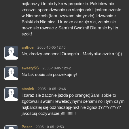
najtanszy i to nie tylko w prepaidzie. Pakietow nie
znosze, sporo dzwonie na stacjonarki, jestem czesto
w Niemczech (tam uzywam simyo.de) i dzwonie z
Polski do Niemiec. I kurcze okazuje sie, ze nic nie
moze sie rownac z Samimi Swoimi! Dla mnie byl to
szok!
anthos
pisze:
2005-10-05 12:40
No, drodzy abonenci Orange'a - Martynika czeka :))))
sweetySS
pisze:
2005-10-05 12:42
No tak sobie ale poczekajmy!
stasiek
pisze:
2005-10-05 12:46
i zaraz sie zacznie jazda po orange:)Sami sobie to
zgotowali swoimi rewelacyjnymi cenami no i tym czym
najbardziej się odznaczają-nikt nie zgadł:)?????????
jakością oczywiście:)!!!!!!!!!!!!
Pozer
pisze:
2005-10-05 12:53