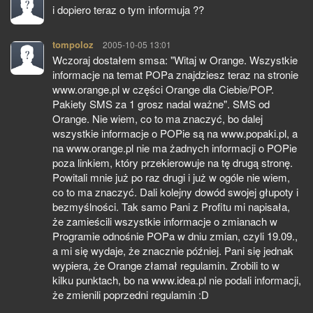
i dopiero teraz o tym informuja ??
tompoloz
pisze:
2005-10-05 13:01
Wczoraj dostałem smsa: "Witaj w Orange. Wszystkie
informacje na temat POPa znajdziesz teraz na stronie
www.orange.pl w części Orange dla Ciebie/POP.
Pakiety SMS za 1 grosz nadal ważne". SMS od
Orange. Nie wiem, co to ma znaczyć, bo dalej
wszystkie informacje o POPie są na www.popaki.pl, a
na www.orange.pl nie ma żadnych informacji o POPie
poza linkiem, który przekierowuje na tę drugą stronę.
Powitali mnie już po raz drugi i już w ogóle nie wiem,
co to ma znaczyć. Dali kolejny dowód swojej głupoty i
bezmyślności. Tak samo Pani z Profitu mi napisała,
że zamieścili wszystkie informacje o zmianach w
Programie odnośnie POPa w dniu zmian, czyli 19.09.,
a mi się wydaje, że znacznie później. Pani się jednak
wypiera, że Orange złamał regulamin. Zrobili to w
kilku punktach, bo na www.idea.pl nie podali informacji,
że zmienili poprzedni regulamin :D