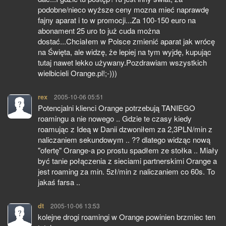
podobne/nieco wyższe ceny mozna mieć naprawdę
fajny aparat i to w promocji...Za 100-150 euro na
abonament 25 uro to już cuda można
dostać...Chciałem w Polsce zmienić aparat jak wrócę
na Święta, ale widzę, że lepiej na tym wyjdę, kupując
tutaj nawet lekko używany.Pozdrawiam wszystkich
wielbicieli Orange.pl!;-)))
rex
pisze:
2005-10-06 05:51
Potencjalni klienci Orange potrzebują TANIEGO
roamingu a nie nowego .. Gdzie te czasy kiedy
roamując z Ideą w Danii dzwoniłem za 2,3PLN/min z
naliczaniem sekundowym .. ?? dlatego widząc nową
"ofertę" Orange-a po prostu spadłem ze stołka .. Miały
być tanie połączenia z sieciami partnerskimi Orange a
jest roaming za min. 5zł/min z naliczaniem co 60s. To
jakaś farsa ..
dt
pisze:
2005-10-06 13:53
kolejne drogi roamingi w Orange powinien brzmiec ten