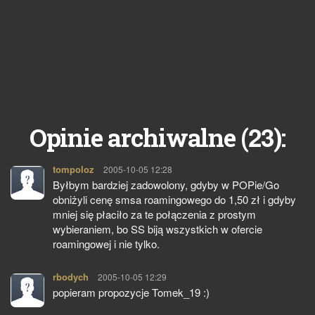
23
Opinie archiwalne (
):
tompoloz
pisze:
2005-10-05 12:28
Byłbym bardziej zadowolony, gdyby w POPie/Go
obniżyli cenę smsa roamingowego do 1,50 zł i gdyby
mniej się płaciło za te połączenia z prostym
wybieraniem, bo SS biją wszystkich w ofercie
roamingowej i nie tylko.
rbodych
pisze:
2005-10-05 12:29
popieram propozycje Tomek_19 :)