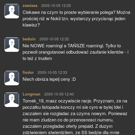
zawiasa
pisze:
2005-10-05 12:29
Ciekawe na czym to proste wybieranie polega? Można
prościej niż w Nokii tzn. wystarczy przycisnąc jeden
klawisz?
beduin
pisze:
2005-10-05 12:32
Nie NOWE roamingi a TAŃSZE roamingi. Tylko to
pozwoli orangutanowi odbudować zaufanie klientów - i
to też z trudem
fiodor
pisze:
2005-10-05 12:33
Niech obniza lepeij ceny :D
Longman
pisze:
2005-10-05 12:40
Tomek_19, masz oczywiscie racje. Przyznam, ze na
poczatku listopada konczy mi sie cyro w bylej Idei i
zaczalem sie rozgladac za czyms nowym. Poniewaz
nie mam zludzen co do przenosnosci numeru,
zaczalem przegladac oferty prepaid. Z duzym
zdziwieniem stwierdzilem, ze SS bedzie dla mnie