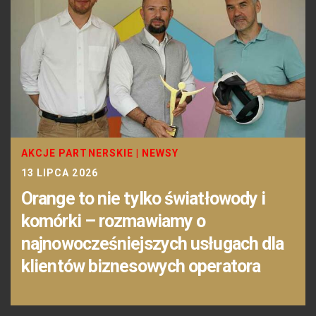
AKCJE PARTNERSKIE
|
NEWSY
13 LIPCA 2026
Orange to nie tylko światłowody i
komórki – rozmawiamy o
najnowocześniejszych usługach dla
klientów biznesowych operatora