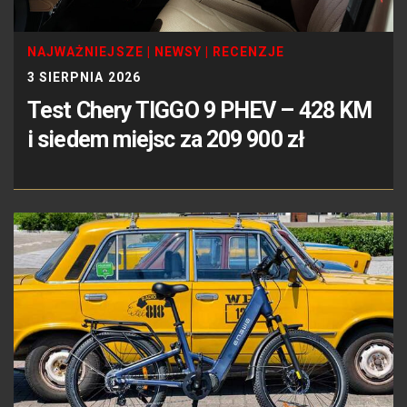
NAJWAŻNIEJSZE
|
NEWSY
|
RECENZJE
3 SIERPNIA 2026
Test Chery TIGGO 9 PHEV – 428 KM
i siedem miejsc za 209 900 zł