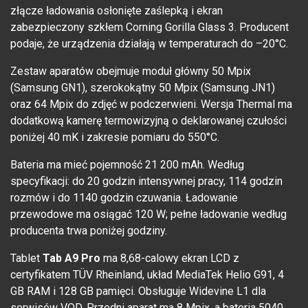
złącze ładowania osłonięte zaślepką i ekran
zabezpieczony szkłem Corning Gorilla Glass 3. Producent
podaje, że urządzenia działają w temperaturach do –20°C.
Zestaw aparatów obejmuje moduł główny 50 Mpix
(Samsung GN1), szerokokątny 50 Mpix (Samsung JN1)
oraz 64 Mpix do zdjęć w podczerwieni. Wersja Thermal ma
dodatkową kamerę termowizyjną o deklarowanej czułości
poniżej 40 mK i zakresie pomiaru do 550°C.
Bateria ma mieć pojemność 21 200 mAh. Według
specyfikacji: do 20 godzin intensywnej pracy, 114 godzin
rozmów i do 1140 godzin czuwania. Ładowanie
przewodowe ma osiągać 120 W; pełne ładowanie według
producenta trwa poniżej godziny.
Tablet
Tab A9 Pro
ma 8,68-calowy ekran LCD z
certyfikatem TÜV Rheinland, układ MediaTek Helio G91, 4
GB RAM i 128 GB pamięci. Obsługuje Widevine L1 dla
serwisów VOD. Przedni aparat ma 8 Mpix, a bateria 5040