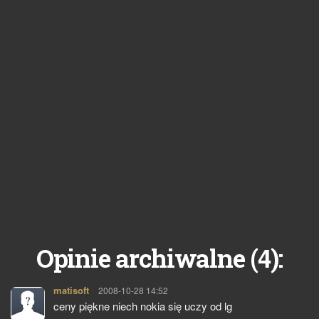
4
Opinie archiwalne (
):
matisoft
pisze:
2008-10-28 14:52
ceny piękne niech nokia się uczy od lg