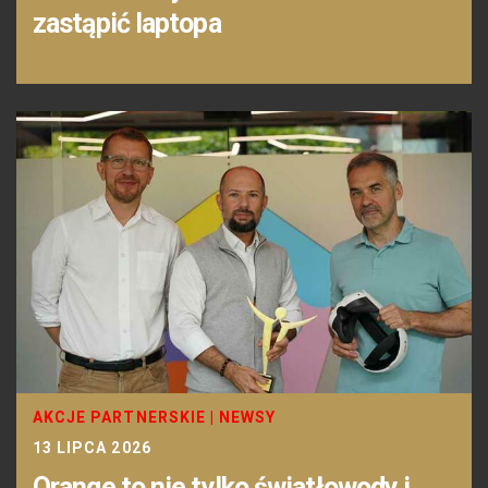
zastąpić laptopa
AKCJE PARTNERSKIE
|
NEWSY
13 LIPCA 2026
Orange to nie tylko światłowody i