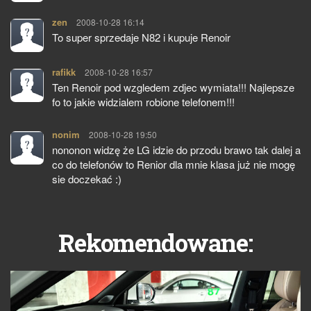
zen
pisze:
2008-10-28 16:14
To super sprzedaje N82 i kupuje Renoir
rafikk
pisze:
2008-10-28 16:57
Ten Renoir pod wzgledem zdjec wymiata!!! Najlepsze
fo to jakie widzialem robione telefonem!!!
nonim
pisze:
2008-10-28 19:50
nononon widzę że LG idzie do przodu brawo tak dalej a
co do telefonów to Renior dla mnie klasa już nie mogę
sie doczekać :)
Rekomendowane: