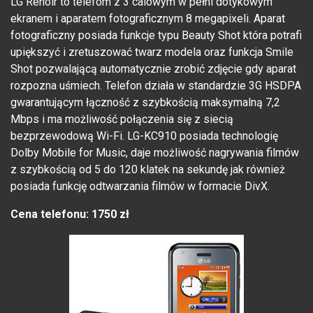
LG Renoir to telefom z 3 calowym w pełni dotykowym
ekranem i aparatem fotograficznym 8 megapixeli. Aparat
fotograficzny posiada funkcje typu Beauty Shot która potrafi
upiększyć i zretuszować twarz modela oraz funkcja Smile
Shot pozwalającą automatycznie zrobić zdjęcie gdy aparat
rozpozna uśmiech. Telefon działa w standardzie 3G HSDPA
gwarantującym łączność z szybkością maksymalną 7,2
Mbps i ma możliwość połączenia się z siecią
bezprzewodową Wi-Fi. LG-KC910 posiada technologię
Dolby Mobile for Music, daje możliwość nagrywania filmów
z szybkością od 5 do 120 klatek na sekundę jak również
posiada funkcję odtwarzania filmów w formacie DivX.
Cena telefonu: 1750 zł