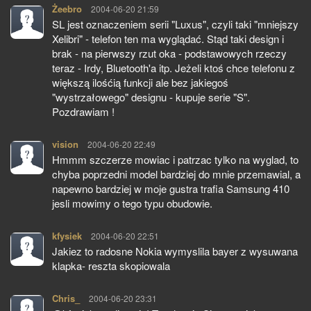
Żeebro
pisze:
2004-06-20 21:59
SL jest oznaczeniem serii "Luxus", czyli taki "mniejszy
Xelibri" - telefon ten ma wyglądać. Stąd taki design i
brak - na pierwszy rzut oka - podstawowych rzeczy
teraz - Irdy, Bluetooth'a itp. Jeżeli ktoś chce telefonu z
większą ilośćią funkcji ale bez jakiegoś
"wystrzałowego" designu - kupuje serie "S".
Pozdrawiam !
vision
pisze:
2004-06-20 22:49
Hmmm szczerze mowiac i patrzac tylko na wyglad, to
chyba poprzedni model bardziej do mnie przemawial, a
napewno bardziej w moje gustra trafia Samsung 410
jesli mowimy o tego typu obudowie.
kfysiek
pisze:
2004-06-20 22:51
Jakiez to radosne Nokia wymyslila bayer z wysuwana
klapka- reszta skopiowala
Chris_
pisze:
2004-06-20 23:31