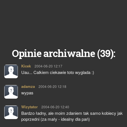
39
Opinie archiwalne (
):
Kicek
pisze:
2004-06-20 12:17
Uau... Calkiem ciekawie toto wyglada :)
adamza
pisze:
2004-06-20 12:18
wypas
Wizytator
pisze:
2004-06-20 12:40
Bardzo ładny, ale moim zdaniem tak samo kobiecy jak
poprzedni (za mały - idealny dla pań)