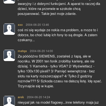
awaryjny i z dobrymi funkcjami. A aparat to raczej dla
dzieci, które na przerwie w szokole chcą
poszpanować. Takie jest moje zdanie.
xxx
pisze:
2004-06-20 13:46
coś mi się wydaje ze nokia ma problem, a moze to i
dobrze, bo choć lubię ich fony to są drogie. A zatem
czekamy...
matqa
pisze:
2004-06-20 14:00
Za póóóóźno SIEMENS, zostałeś z łapą, ale w
nocniku. W 2001 ten fonik zrobiłby karierę, ale nie
dzisiaj. 1/ Kamerka - tylko VGA? 2/ Wyświetlacz -
tylko 130x130 pixeli? 3/ Pamięć wewnętrzna - bez
slotu na karty rozszerzające? 4/ Tylko 2 godziny
rozmów??? 5/ Szkoda czasu na dalszą listę. Idę spać.
Trzymajcie się w kupie.
arek
pisze:
2004-06-20 14:24
niwypal jak na model flagowy...inne telefony maja juz