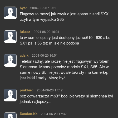
bysr
pisze:
2004-06-20 16:31
Flagowy to raczej jak zwykle jest aparat z serii SXX
czyli w tym wypadku S65
lukasz
pisze:
2004-06-20 16:31
to w sumie lepszy jest dostepny juz se610 - 630 albo
SX1 ps. sl55 tez mi sie nie podoba
adzik
pisze:
2004-06-20 16:51
Telefon ładny, ale raczej nie jest flagowym wyrobem
Siemensa. Mamy przecież modele SX1, S65. Ale w
sumie nowy SL nie jest wcale taki zły ma kamerkę,
jest lekki i mały. Mozę być.
pinkbird
pisze:
2004-06-20 17:12
bez odtwarzacza mp3? boo. pierwszy sl siemensa byl
jednak najlepszy...
Damian.Ka
pisze:
2004-06-20 17:32