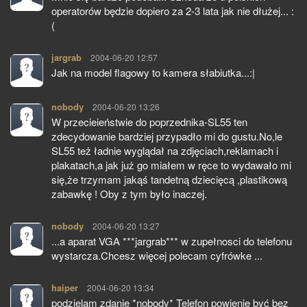
operatorów będzie dopiero za 2-3 lata jak nie dłużej... :
(
jargrab
pisze:
2004-06-20 12:57
Jak na model flagowy to kamera słabiutka...:|
nobody
pisze:
2004-06-20 13:26
W przecieieństwie do poprzednika-SL55 ten
zdecydowanie bardziej przypadło mi do gustu.No,le
SL55 też ładnie wyglądał na zdjęciach,reklamach i
plakatach,a jak już go miałem w ręce to wydawało mi
się,że trzymam jakąś tandetną dziecięcą ,plastikową
zabawkę ! Oby z tym było inaczej.
nobody
pisze:
2004-06-20 13:27
...a aparat VGA ***jargrab*** w zupełnosci do telefonu
wystarcza.Chcesz więcej polecam cyfrówke ...
haiper
pisze:
2004-06-20 13:34
podzielam zdanie *nobody* Telefon powienie być bez