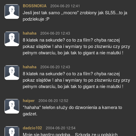
BOSSNOKIA
pisze:
2004-06-20 12:41
Jesli jest tak samo ,,mocno" zrobiony jak SL55...to ja
podziekuje :P
hahaha
pisze:
2004-06-20 12:43
8 klatek na sekunde? co to za film? chyba raczej
pokaz slajdów ! aha i wymiary to po zlozwniu czy przy
pelnym otwarciu, bo jak tak to gigant a nie malutki !
hahaha
pisze:
2004-06-20 12:43
8 klatek na sekunde? co to za film? chyba raczej
pokaz slajdów ! aha i wymiary to po zlozwniu czy przy
pelnym otwarciu, bo jak tak to gigant a nie malutki !
haiper
pisze:
2004-06-20 12:52
*hahaha* telefon służy do dzwonienia a kamera to
gadzet.
dadzio102
pisze:
2004-06-20 12:54
Mnie się bardzo podoba... Szkoda ze u polskich