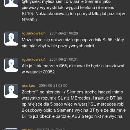
@kfysiek: mylisz sie! To wlasnie Siemens jako
pierwszy wymyslil taki wyglad telefonu (Siemens
SL10). Nokia skopiowala ten pomysl kilka lat pozniej w
N7650;)
rgumkowski1
pisze:
2004-06-21 00:29
Może lepiej się spisze niz jego poprzednik SL55, który
nie miał zbyt wiele pozytywnych opinii.
rgumkowski1
pisze:
2004-06-21 00:31
Ale ja i tak marze o S65, ciekawe ile będzie kosztował
w wakacje 2005?
markus
pisze:
2004-06-21 03:50
Zeebro** no niestety ;-( Siemens troche inaczej mimo
wszystko rozumie SL niz MErcedes, i traktuje BT jak
np miejsce dla 5 osob wiec w wersji SL mercedes robi
2 osobowy bolid a Siemens wycina BT tyle ze dla mnie
BT to juz obecnie bardziej ABS a tego nikt nie wycina.
artjaw
pisze:
2004-06-21 09:42