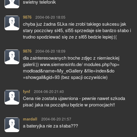
swietny telefonik
9876
pisze:
2004-06-20 18:05
chyba juz żadna SLka nie zrobi takiego sukcesu jak
stary poczciwy sl45, sl55 sprzedaje sie bardzo słabo i
trudno spodziewać się ze z sl65 bedzie lepiej:((
9876
pisze:
2004-06-20 18:09
dla zainteresowanych troche zdjęc z niemieckiej
galerii:)) www.siemensinfo.de/ modules.php?op=
modload&name=My_eGallery &file=index&do
=showgall&gid=93 (bez spacji oczywiście)
fynf
pisze:
2004-06-20 21:40
Cena nie została ujawniona - pewnie nawet szkoda
pisać jaka na początku będzie w promocjach!!
mardall
pisze:
2004-06-20 21:57
a bateryjka nie za słaba???