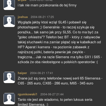
i tak nie mam przekonania do tej firmy
joshua
pisze:
2004-06-21 17:25
Wygląda jakby ktoś wziął SL45 i pobawił się
photoshopem ;) Generalnie - to raczej szykuje się
porażka... tak samo jak przy SL55. Co to ma być za
"golec orkiestra"? Telefon bez BT - który z nabywców
takiej słuchawki ma zamiar plątać się w kabelkach od
HF? Aparat i kamera - na poziomie zabawek z
najniższej półki, bateria pewnie jak zwykle -
tragiczna... Jak na razie Siemens ma tylko SX1 i S65 -
szkoda że oba niedostępne u polskich operatorów :(
haiper
pisze:
2004-06-21 17:41
Znane już są ceny telefonów nowej serii 65 Siemensa -
C65 - 265 euro, CX65 - 286 euro, M65 - 345 euro
rgumkowski1
pisze:
2004-06-27 21:44
Tanio nie jest ale wiadomo, to pełen luksus seria
limited Siemensa. :)