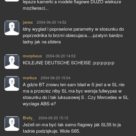
lepsze kamerki a modele flagowe DUZO wieksze
mozliwosci...
janex
pisze:
2004-06-20 14:52
ldny wyglad i poprawione parametry w stosunku do
poprzednika to brzmi obiecujaca.....pzatym bardzo
ladny jak na slidera
morpheus
pisze:
2004-06-20 14:53
KOLEJNE DEUTSCHE SCHEISE :p:p:p:p:p:p
markus
pisze:
2004-06-20 15:04
A gdzie BT znowu ten sam blad w S jest a w SL nie
ma a przeciez niby SL ma byc wersja fullwypas w
stosunku do i tak luksusowej S . Czy Mercedes w SL
wyciaga ABS-a?
Biały_
pisze:
2004-06-20 15:12
Jeżeli on ma być tak samo flagowy jak SL55 to ja
ładnie podziękuje. Wole S65.