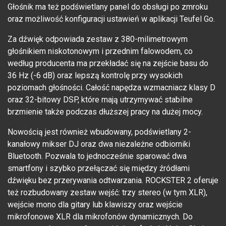
Głośnik ma też podświetlany panel do obsługi po zmroku
oraz możliwość konfiguracji ustawień w aplikacji Teufel Go.
Za dźwięk odpowiada zestaw z 380-milimetrowym
głośnikiem niskotonowym i przednim falowodem, co
według producenta ma przekładać się na zejście basu do
36 Hz (-6 dB) oraz lepszą kontrolę przy wysokich
poziomach głośności. Całość napędza wzmacniacz klasy D
oraz 32-bitowy DSP, które mają utrzymywać stabilne
brzmienie także podczas dłuższej pracy na dużej mocy.
Nowością jest również wbudowany, podświetlany 2-
kanałowy mikser DJ oraz dwa niezależne odbiorniki
Bluetooth. Pozwala to jednocześnie sparować dwa
smartfony i szybko przełączać się między źródłami
dźwięku bez przerywania odtwarzania. ROCKSTER 2 oferuje
też rozbudowany zestaw wejść: trzy stereo (w tym XLR),
wejście mono dla gitary lub klawiszy oraz wejście
mikrofonowe XLR dla mikrofonów dynamicznych. Do