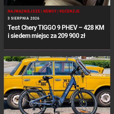
NAJWAŻNIEJSZE
|
NEWSY
|
RECENZJE
3 SIERPNIA 2026
Test Chery TIGGO 9 PHEV – 428 KM
i siedem miejsc za 209 900 zł