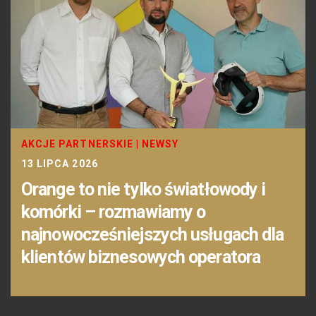
AKCJE PARTNERSKIE
|
NEWSY
13 LIPCA 2026
Orange to nie tylko światłowody i
komórki – rozmawiamy o
najnowocześniejszych usługach dla
klientów biznesowych operatora