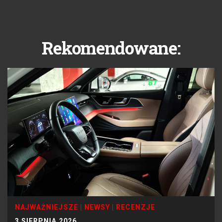
Rekomendowane:
NAJWAŻNIEJSZE
|
NEWSY
|
RECENZJE
3 SIERPNIA 2026