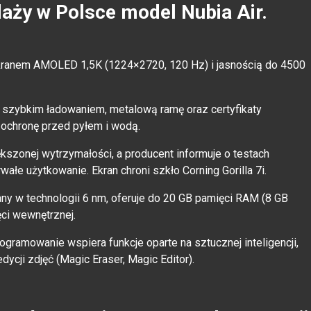
ży w Polsce model Nubia Air.
kranem AMOLED 1,5K (1224×2720, 120 Hz) i jasnością do 4500
szybkim ładowaniem, metalową ramę oraz certyfikaty
 ochronę przed pyłem i wodą.
szonej wytrzymałości, a producent informuje o testach
ałe użytkowanie. Ekran chroni szkło Corning Gorilla 7i.
ny w technologii 6 nm, oferuje do 20 GB pamięci RAM (8 GB
ęci wewnętrznej.
gramowanie wspiera funkcje oparte na sztucznej inteligencji,
 edycji zdjęć (Magic Eraser, Magic Editor).