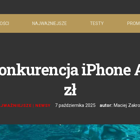
OŚCI
NAJWAŻNIEJSZE
TESTY
PROM
nkurencja iPhone Ai
zł
7 października 2025
autor:
Maciej Zakro
JWAŻNIEJSZE
|
NEWSY