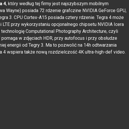
a 4
, który według tej firmy jest najszybszym mobilnym
wa Wayne) posiada 72 rdzenie grafczine NVIDIA GeForce GPU,
egra 3. CPU Cortex-A15 posiada cztery rdzenie. Tegra 4 może
i LTE przy wykorzystaniu opcjonalnego chipsetu NVIDIA Icera
 technologię Computational Photography Architecture, czyli
 pomaga w zdjęciach HDR, przy autofocus i przy obsłudze
iej energii od Tegry 3. Ma to pozwolić na 14h odtwarzania
a 4 wspiera także nową rozdzielczość 4K ultra-high-def video.