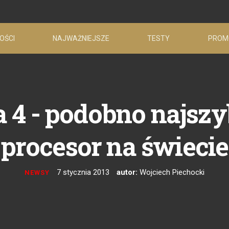
OŚCI
NAJWAŻNIEJSZE
TESTY
PROM
 4 - podobno najsz
procesor na świecie
7 stycznia 2013
autor:
Wojciech Piechocki
NEWSY