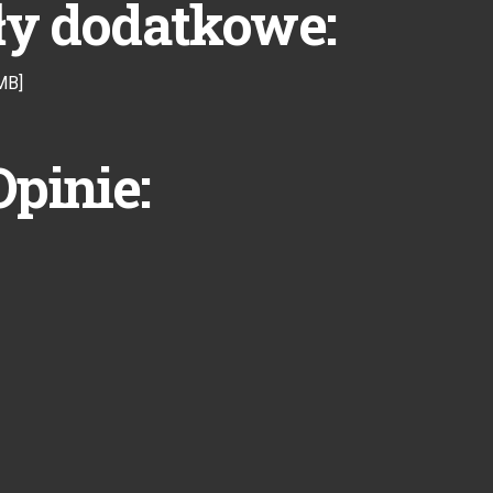
ły dodatkowe:
MB]
Opinie: