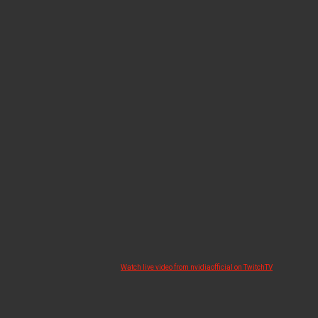
Watch live video from nvidiaofficial on TwitchTV