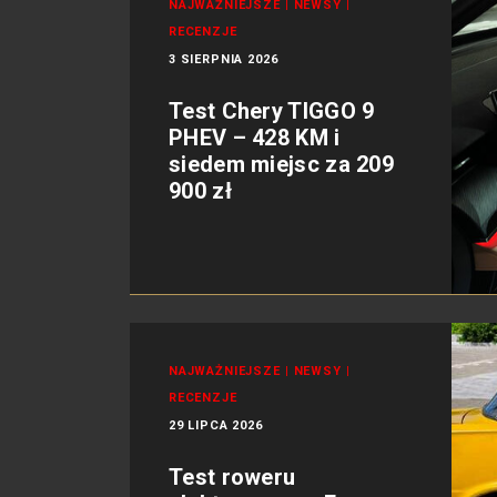
NAJWAŻNIEJSZE
|
NEWSY
|
RECENZJE
3 SIERPNIA 2026
Test Chery TIGGO 9
PHEV – 428 KM i
siedem miejsc za 209
900 zł
NAJWAŻNIEJSZE
|
NEWSY
|
RECENZJE
29 LIPCA 2026
Test roweru