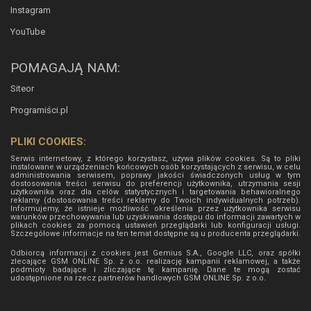
Instagram
YouTube
POMAGAJĄ NAM:
Siteor
Programiści.pl
PLIKI COOKIES:
Serwis internetowy, z którego korzystasz, używa plików cookies. Są to pliki
instalowane w urządzeniach końcowych osób korzystających z serwisu, w celu
administrowania serwisem, poprawy jakości świadczonych usług w tym
dostosowania treści serwisu do preferencji użytkownika, utrzymania sesji
użytkownika oraz dla celów statystycznych i targetowania behawioralnego
reklamy (dostosowania treści reklamy do Twoich indywidualnych potrzeb).
Informujemy, że istnieje możliwość określenia przez użytkownika serwisu
warunków przechowywania lub uzyskiwania dostępu do informacji zawartych w
plikach cookies za pomocą ustawień przeglądarki lub konfiguracji usługi.
Szczegółowe informacje na ten temat dostępne są u producenta przeglądarki.
Odbiorcą informacji z cookies jest Gemius S.A., Google LLC, oraz spółki
zlecające GSM ONLINE Sp. z o.o. realizację kampanii reklamowej, a także
podmioty badające i zliczające tę kampanię. Dane te mogą zostać
udostępnione na rzecz partnerów handlowych
GSM ONLINE Sp. z o.o.