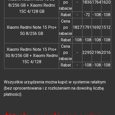
po
-
1836
1764
1620
8/256 GB + Xiaomi Redmi
rabacie
15C 4/128 GB
Rabat
-
-72
-108
-108
Cena
Xiaomi Redmi Note 15 Pro+
po
1827
1791
1692
1512
5G 8/256 GB
rabacie
Rabat
-108
-108
-108
-108
Cena
Xiaomi Redmi Note 15 Pro+
po
-
2295
2196
2016
5G 8/256 GB + Xiaomi Redmi
rabacie
15C 4/128
Rabat
-
-108
-108
-108
Wszystkie urządzenia można kupić w systemie ratalnym
(bez oprocentowania i z rozłożeniem na dowolną liczbę
płatności).