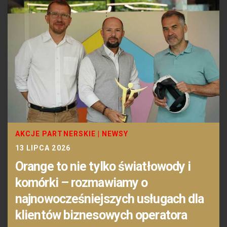
AKCJE PARTNERSKIE
|
NEWSY
13 LIPCA 2026
Orange to nie tylko światłowody i
komórki – rozmawiamy o
najnowocześniejszych usługach dla
klientów biznesowych operatora