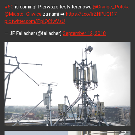
#5G
is coming! Pierwsze testy terenowe
@Orange_Polska
@Miasto_Gliwice
za nami ➡️
https://t.co/lrZHPUQI17
pic.twitter.com/PpIQCIwVsU
— JF Fallacher (@fallacher)
September 12, 2018