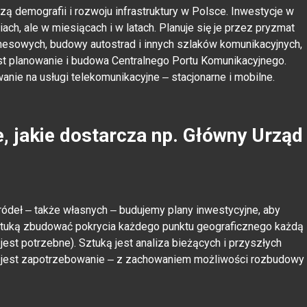
ą demografii i rozwoju infrastruktury w Polsce. Inwestycje w
iach, ale w miesiącach i w latach. Planuje się je przez pryzmat
nesowych, budowy autostrad i innych szlaków komunikacyjnych,
st planowanie i budowa Centralnego Portu Komunikacyjnego.
nie na usługi telekomunikacyjne ‒ stacjonarne i mobilne.
, jakie dostarcza np. Główny Urząd
ródeł ‒ także własnych ‒ budujemy plany inwestycyjne, aby
ztuką zbudować pokrycia każdego punktu geograficznego każdą
est potrzebne). Sztuką jest analiza bieżących i przyszłych
nie jest zapotrzebowanie ‒ z zachowaniem możliwości rozbudowy