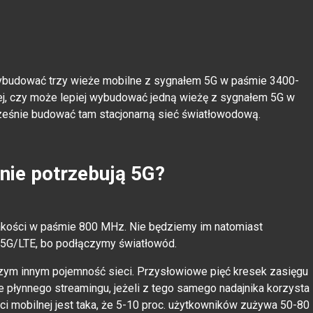
j wybudować trzy wieże mobilne z sygnałem 5G w paśmie 3400-
ej, czy może lepiej wybudować jedną wieżę z sygnałem 5G w
ześnie budować tam stacjonarną sieć światłowodową.
nie potrzebują 5G?
 jakości w paśmie 800 MHz. Nie będziemy im natomiast
5G/LTE, bo podłączymy światłowód.
czym innym pojemność sieci. Przysłowiowe pięć kresek zasięgu
e płynnego streamingu, jeżeli z tego samego nadajnika korzysta
 mobilnej jest taka, że 5-10 proc. użytkowników zużywa 50-80