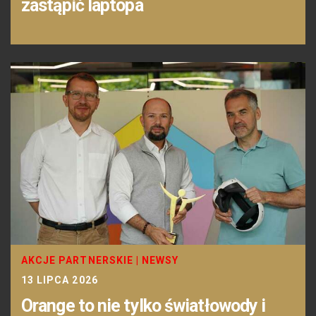
zastąpić laptopa
AKCJE PARTNERSKIE
|
NEWSY
13 LIPCA 2026
Orange to nie tylko światłowody i