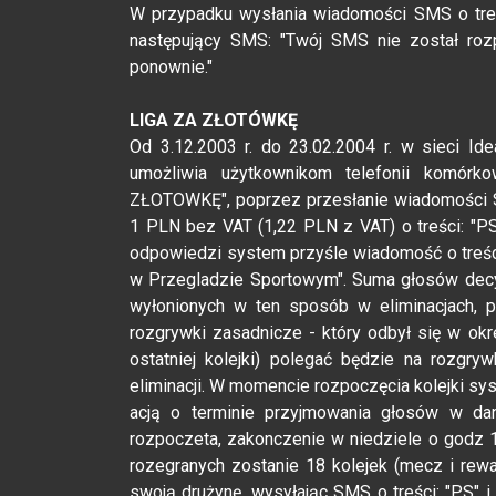
W przypadku wysłania wiadomości SMS o treś
następujący SMS: "Twój SMS nie został roz
ponownie."
LIGA ZA ZŁOTÓWKĘ
Od 3.12.2003 r. do 23.02.2004 r. w sieci I
umożliwia użytkownikom telefonii komórk
ZŁOTOWKĘ", poprzez przesłanie wiadomości 
1 PLN bez VAT (1,22 PLN z VAT) o treści: "PS
odpowiedzi system przyśle wiadomość o treści
w Przegladzie Sportowym". Suma głosów decydu
wyłonionych w ten sposób w eliminacjach, p
rozgrywki zasadnicze - który odbył się w okr
ostatniej kolejki) polegać będzie na rozgr
eliminacji. W momencie rozpoczęcia kolejki s
acją o terminie przyjmowania głosów w dane
rozpoczeta, zakonczenie w niedziele o godz 1
rozegranych zostanie 18 kolejek (mecz i rewa
swoją drużynę, wysyłając SMS o treści: "PS" 