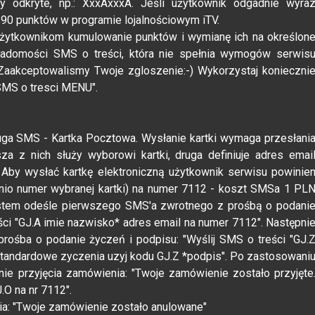
y odkryte, np.: XxxAxxxA. Jeśli użytkownik odgadnie wyra
 90 punktów w programie lojalnościowym iTV.
użytkownikom kumulowanie punktów i wymianę ich na określon
adomości SMS o treści, która nie spełnia wymogów serwis
 Zaakceptowalismy Twoje zgloszenie:-) Wykorzystaj konieczni
 SMS o tresci MENU".
sługa SMS - Kartka Pocztowa. Wysłanie kartki wymaga przesłani
 z nich służy wyborowi kartki, druga definiuje adres emai
. Aby wysłać kartkę elektroniczną użytkownik serwisu powinie
dnio numer wybranej kartki) na numer 7112 - koszt SMSa 1 PL
stem odeśle pierwszego SMS'a zwrotnego z prośbą o podani
eści "GJ.A imie nazwisko* adres email na numer 7112". Następni
ośba o podanie życzeń i podpisu: "Wyślij SMS o treści "GJ.
tandardowe zyczenia uzyj kodu GJ.Z *podpis". Po zastosowani
e przyjęcia zamówienia: "Twoje zamówienie zostało przyjęte
J.O na nr 7112".
a: "Twoje zamówienie zostało anulowane"