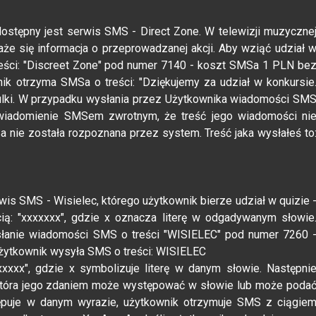
 dostępny jest serwis SMS - Direct Zone. W telewizji muzyczne
aże się informacja o przeprowadzanej akcji. Aby wziąć udział 
eści: "Discreet Zone" pod numer 7140 - koszt SMSa 1 PLN be
ik otrzyma SMSa o treści: "Dziękujemy za udział w konkursie
ulki. W przypadku wysłania przez Użytkownika wiadomości SM
owiadomienie SMSem zwrotnym, że treść jego wiadomości ni
 nie została rozpoznana przez system. Treść jaka wysłałeś to
rwis SMS - Wisielec, którego użytkownik bierze udział w quizie 
cią: "xxxxxxx", gdzie x oznacza literę w odgadywanym słowie
łanie wiadomości SMS o treści "WISIELEC" pod numer 7260 
żytkownik wysyła SMS o treści: WISIELEC
xxx", gdzie x symbolizuje literę w danym słowie. Następni
 która jego zdaniem może występować w słowie lub może poda
tępuje w danym wyrazie, użytkownik otrzymuje SMS z ciągie