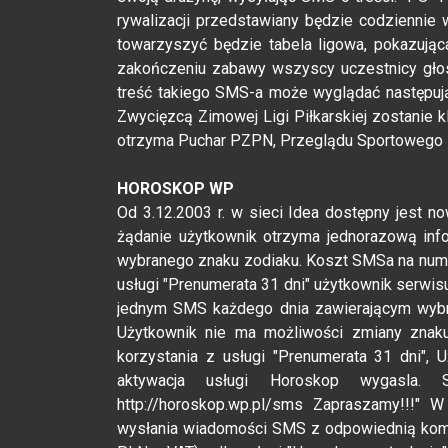
rywalizacji przedstawiany będzie codziennie
towarzyszyć będzie tabela ligowa, pokazująca
zakończeniu zabawy wszyscy uczestnicy głos
treść takiego SMS-a może wyglądać następuj
Zwycięzcą Zimowej Ligi Piłkarskiej zostanie k
otrzyma Puchar PZPN, Przeglądu Sportowego 
HOROSKOP WP
Od 3.12.2003 r. w sieci Idea dostępny jest
żądanie użytkownik otrzyma jednorazową in
wybranego znaku zodiaku. Koszt SMSa na nume
usługi "Prenumerata 31 dni" użytkownik serwi
jednym SMS każdego dnia zawierającym wybr
Użytkownik nie ma możliwości zmiany znaku
korzystania z usługi "Prenumerata 31 dni",
aktywacja usługi Horoskop wygasla. S
http://horoskop.wp.pl/sms Zapraszamy!!!" 
wysłania wiadomości SMS z odpowiednią kome