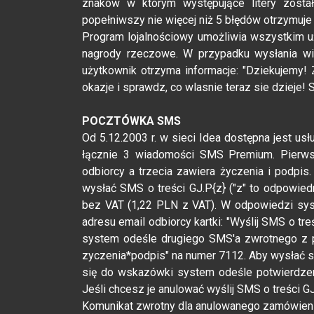
znaków w którym występujące litery został
popełniwszy nie więcej niż 5 błędów otrzymuje
Program lojalnościowy umożliwia wszystkim 
nagrody rzeczowe. W przypadku wysłania wi
użytkownik otrzyma informacje: "Dziekujemy!
okazje i sprawdz, co wlasnie teraz sie dzieje!
POCZTÓWKA SMS
Od 5.12.2003 r. w sieci Idea dostępna jest u
łącznie 3 wiadomości SMS Premium. Pierwsza
odbiorcy a trzecia zawiera życzenia i podpis
wysłać SMS o treści GJ.P{z} ("z" to odpowie
bez VAT (1,22 PLN z VAT). W odpowiedzi sy
adresu email odbiorcy kartki: "Wyślij SMS o tr
system odeśle drugiego SMS'a zwrotnego z pr
zyczenia*podpis" na numer 7112. Aby wysłać s
się do wskazówki system odeśle potwierdzeni
Jeśli chcesz je anulować wyślij SMS o treści G
Komunikat zwrotny dla anulowanego zamówieni