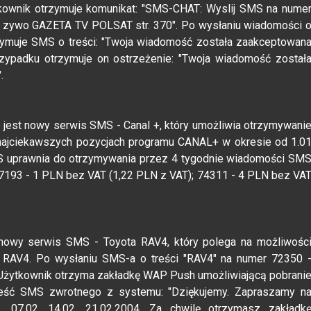
ytkownik otrzymuje komunikat: "SMS-CHAT: Wyslij SMS na nume
na zywo GAZETA TV POLSAT str. 370". Po wysłaniu wiadomości 
rzymuje SMS o treści: "Twoja wiadomość została zaakceptowan
zypadku otrzymuje on ostrzeżenie: "Twoja wiadomość został
.
y jest nowy serwis SMS - Canal +, który umożliwia otrzymywani
najciekawszych pozycjach programu CANAL+ w okresie od 1.0
MS uprawnia do otrzymywania przez 4 tygodnie wiadomości SM
7193 - 1 PLN bez VAT (1,22 PLN z VAT); 74311 - 4 PLN bez VA
t nowy serwis SMS - Toyota RAV4, który polega na możliwośc
 RAV4. Po wysłaniu SMS-a o treści "RAV4" na numer 72350 
Użytkownik otrzyma zakładkę WAP Push umożliwiającą pobrani
Treść SMS zwrotnego z systemu: "Dziękujemy. Zapraszamy n
07.02, 14.02, 21.02.2004. Za chwilę otrzymasz zakładk