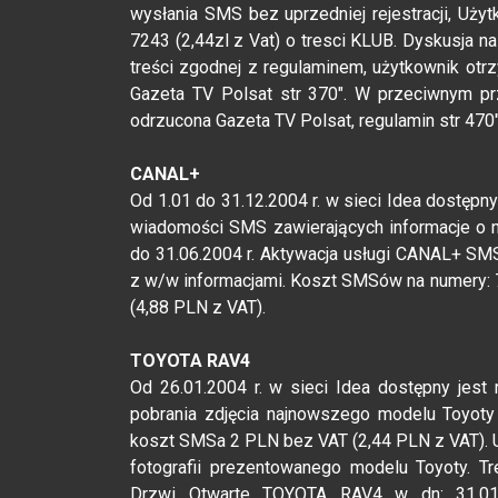
wysłania SMS bez uprzedniej rejestracji, Uż
7243 (2,44zl z Vat) o tresci KLUB. Dyskusja 
treści zgodnej z regulaminem, użytkownik ot
Gazeta TV Polsat str 370". W przeciwnym pr
odrzucona Gazeta TV Polsat, regulamin str 470"
CANAL+
Od 1.01 do 31.12.2004 r. w sieci Idea dostępn
wiadomości SMS zawierających informacje o 
do 31.06.2004 r. Aktywacja usługi CANAL+ S
z w/w informacjami. Koszt SMSów na numery: 
(4,88 PLN z VAT).
TOYOTA RAV4
Od 26.01.2004 r. w sieci Idea dostępny jes
pobrania zdjęcia najnowszego modelu Toyoty
koszt SMSa 2 PLN bez VAT (2,44 PLN z VAT). 
fotografii prezentowanego modelu Toyoty. 
Drzwi Otwarte TOYOTA RAV4 w dn: 31.01, 