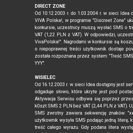
DIRECT ZONE
Od 10.12.2003 r. do 1.03.2004 r. w sieci Idea
VIVA Polska!, w programie "Discreet Zone" uk
konkursie, uczestnicy muszą wysłać SMS o tr
VAT (1,22 PLN z VAT). W odpowiedzi, uczestn
VivaPolska!". Nagrodami w konkursie są kosz
o niepoprawnej treści użytkownik dostaje p
została rozpoznana przez system: "Treść SMSa
YYY".
WISIELEC
Od 16.12.2003 r. w sieci Idea dostępny jest se
odgaduje słowo, które ukryte jest pod posta
Aktywacja Serwisu odbywa się poprzez przes
k0szt SMS 2 PLN bez VAT (2,44 PLN z VAT). U
SMS zwrotny zawiera sekwencję znaków: "xxx
użytkownik wysyła SMS podając jedną literę,
treść całego wyrazu. Gdy podana litera wys