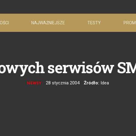
OŚCI
NAJWAŻNIEJSZE
TESTY
PROM
owych serwisów SM
28 stycznia 2004
Żródło:
Idea
NEWSY