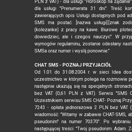
PLN z VAT) - dla usługi "Horoskop na żądanie
dla usługi "Prenumerata 31 dni". Treść ko
zawierających opis Usługi dostępnych pod a
SMS ma postać: [nazwa usługi].[znak zod
(kolezanke) z pracy na kawe. Biurowe plote
dowiedziec, ale i czegos nauczyc". W przy
wymogów regulaminu, zostanie odesłany nast
SMSa oraz numer i wyslij ponownie."
CHAT SMS - POZNAJ PRZYJACIÓŁ
Od 1.01 do 31.08.2004 r. w sieci Idea dos
uczestnictwo w którym polega na rozmowie p
następnie ukazują się na specjalnych stron
bez VAT (0,61 PLN z VAT). Serwis "SMS CH
Uczestnikiem serwisu SMS CHAT- Poznaj Przyja
7243 - opłata jednorazowa 2 PLN bez VAT (
wiadomość: "Witamy w zabawie CHAT-SMS, aby
pseudonim'' na numer 70370". Po wybraniu
następującej treści: "Twoj pseudonim: Adam. 