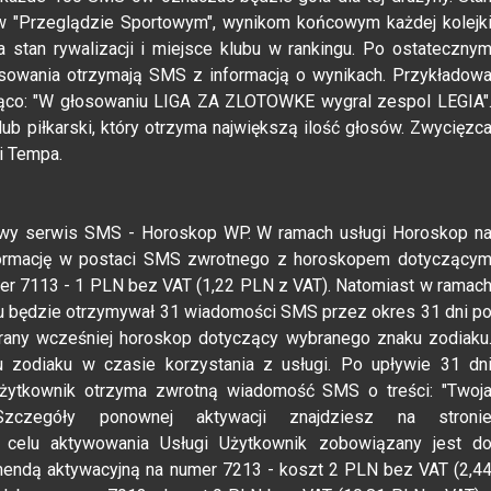
 w "Przeglądzie Sportowym", wynikom końcowym każdej kolejk
 stan rywalizacji i miejsce klubu w rankingu. Po ostateczny
owania otrzymają SMS z informacją o wynikach. Przykładow
ąco: "W głosowaniu LIGA ZA ZLOTOWKE wygral zespol LEGIA"
lub piłkarski, który otrzyma największą ilość głosów. Zwycięzc
i Tempa.
 nowy serwis SMS - Horoskop WP. W ramach usługi Horoskop n
formację w postaci SMS zwrotnego z horoskopem dotyczący
r 7113 - 1 PLN bez VAT (1,22 PLN z VAT). Natomiast w ramac
su będzie otrzymywał 31 wiadomości SMS przez okres 31 dni p
any wcześniej horoskop dotyczący wybranego znaku zodiaku
 zodiaku w czasie korzystania z usługi. Po upływie 31 dn
 Użytkownik otrzyma zwrotną wiadomość SMS o treści: "Twoj
zczegóły ponownej aktywacji znajdziesz na stroni
W celu aktywowania Usługi Użytkownik zobowiązany jest d
ndą aktywacyjną na numer 7213 - koszt 2 PLN bez VAT (2,4