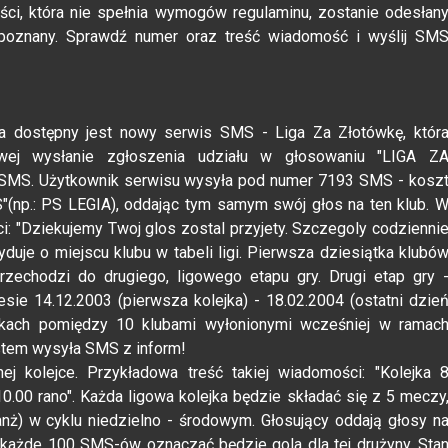
ci, która nie spełnia wymogów regulaminu, zostanie odesłan
poznany. Sprawdź numer oraz treść wiadomość i wyślij SM
dea dostępny jest nowy serwis SMS - Liga Za Złotówkę, któr
owej wysłanie zgłoszenia udziału w głosowaniu "LIGA Z
SMS. Użytkownik serwisu wysyła pod numer 7193 SMS - kosz
"(np.: PS LEGIA), oddając tym samym swój głos na ten klub. 
: "Dziekujemy Twoj glos zostal przyjety. Szczegoly codzienni
je o miejscu klubu w tabeli ligi. Pierwsza dziesiątka klubó
rzechodzi do drugiego, ligowego etapu gry. Drugi etap gry 
esie 14.12.2003 (pierwsza kolejka) - 18.02.2004 (ostatni dzie
ywkach pomiędzy 10 klubami wyłonionymi wcześniej w ramac
ystem wysyła SMS z inform!
j kolejce. Przykładowa treść takiej wiadomości: "Kolejka 
0.00 rano". Każda ligowa kolejka będzie składać się z 5 meczy
nż) w cyklu niedzielno - środowym. Głosujący oddają głosy n
i każde 100 SMS-ów oznaczać będzie gola dla tej drużyny. Sta