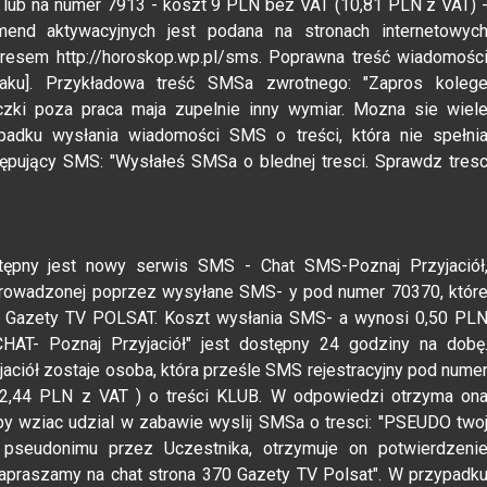
" lub na numer 7913 - koszt 9 PLN bez VAT (10,81 PLN z VAT) 
mend aktywacyjnych jest podana na stronach internetowyc
dresem http://horoskop.wp.pl/sms. Poprawna treść wiadomośc
iaku]. Przykładowa treść SMSa zwrotnego: "Zapros koleg
czki poza praca maja zupelnie inny wymiar. Mozna sie wiel
padku wysłania wiadomości SMS o treści, która nie spełni
ępujący SMS: "Wysłałeś SMSa o blednej tresci. Sprawdz tres
tępny jest nowy serwis SMS - Chat SMS-Poznaj Przyjaciół
rowadzonej poprzez wysyłane SMS- y pod numer 70370, któr
ach Gazety TV POLSAT. Koszt wysłania SMS- a wynosi 0,50 PL
AT- Poznaj Przyjaciół" jest dostępny 24 godziny na dobę
ciół zostaje osoba, która prześle SMS rejestracyjny pod nume
2,44 PLN z VAT ) o treści KLUB. W odpowiedzi otrzyma on
 wziac udzial w zabawie wyslij SMSa o tresci: ''PSEUDO two
 pseudonimu przez Uczestnika, otrzymuje on potwierdzeni
Zapraszamy na chat strona 370 Gazety TV Polsat". W przypadk