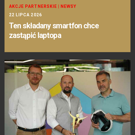
AKCJE PARTNERSKIE
|
NEWSY
22 LIPCA 2026
Ten składany smartfon chce
zastąpić laptopa