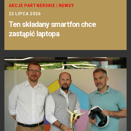
AKCJE PARTNERSKIE
|
NEWSY
22 LIPCA 2026
Ten składany smartfon chce
zastąpić laptopa