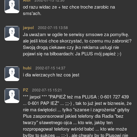
od razu widac ze + tez chce troche zarobic na
sms'ach.
jarpol
pisze:
2002-07-15 13:58
Ja uważam w ogóle te serwisy smsowe za pomyłkę.
ale jeśli ktoś chce skorzystać, to czemu mu zabronić?
Swoją drogą ciekawe czy jko reklama usługi nie
pojawi się na bilboardach: Ja PLUS mój papież ;-)
hubi
pisze:
2002-07-15 14:37
i dla wierzacych tez cos jest
PZ
pisze:
2002-07-15 15:21
*** jarpol *** "PAPIEŻ też ma PLUSA : 0-601 727 439
... 0-601 PAP IEŻ" ... ;;;-) , tak to już jest w biznesie, że
nie ma świętości ... tylko "szanse i zagrożenia" gdyby
Plus zasponsorował jakieś telefony dla Radia "bez
twarzy" sławetnego ojca ... kto wie, jakby ten
rozpropagował telefony wśród babć ... kto wie może
byłby to sukces ... ;;;-) , ale chwały by to Plusowi nie