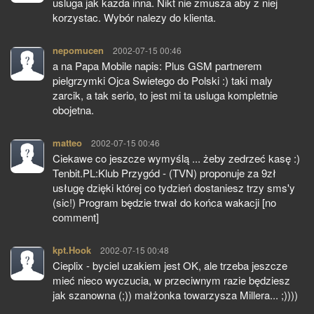
usluga jak kazda inna. Nikt nie zmusza aby z niej
korzystac. Wybór nalezy do klienta.
nepomucen
pisze:
2002-07-15 00:46
a na Papa Mobile napis: Plus GSM partnerem
pielgrzymki Ojca Swietego do Polski :) taki maly
zarcik, a tak serio, to jest mi ta usluga kompletnie
obojetna.
matteo
pisze:
2002-07-15 00:46
Ciekawe co jeszcze wymyślą ... żeby zedrzeć kasę :)
Tenbit.PL:Klub Przygód - (TVN) proponuje za 9zł
usługę dzięki której co tydzień dostaniesz trzy sms'y
(sic!) Program będzie trwał do końca wakacji [no
comment]
kpt.Hook
pisze:
2002-07-15 00:48
Cieplix - byciel uzakiem jest OK, ale trzeba jeszcze
mieć nieco wyczucia, w przeciwnym razie będziesz
jak szanowna (;)) małżonka towarzysza Millera... ;))))