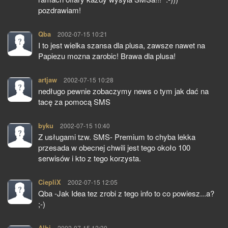
pozdrawiam!
Qba
pisze:
2002-07-15 10:21
I to jest wielka szansa dla plusa, zawsze nawet na
Papiezu mozna zarobic! Brawa dla plusa!
artjaw
pisze:
2002-07-15 10:28
nedługo pewnie zobaczymy news o tym jak dać na
tacę za pomocą SMS
byku
pisze:
2002-07-15 10:40
Z usługami tzw. SMS- Premium to chyba lekka
przesada w obecnej chwili jest tego około 100
serwisów i kto z tego korzysta.
CiepliX
pisze:
2002-07-15 12:05
Qba -Jak Idea tez zrobi z tego info to co powiesz...a?
;-)
Albi
pisze:
2002-07-15 12:30