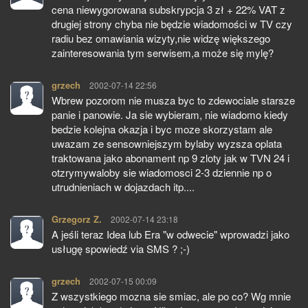
cena niewygorowana subskrypcja 3 zł + 22% VAT z
drugiej strony chyba nie będzie wiadomości w TV czy
radiu bez omawiania wizyty,nie widzę większego
zainteresowania tym serwisem,a może się mylę?
grzech
pisze:
2002-07-14 22:56
Wbrew pozorom nie musza byc to zdewociale starsze
panie i panowie. Ja sie wybieram, nie wiadomo kiedy
bedzie kolejna okazja i byc moze skorzystam ale
uwazam ze sensowniejszym bylaby wyzsza oplata
traktowana jako abonament np 9 zloty jak w TVN 24 i
otzrymywaloby sie wiadomosci 2-3 dziennie np o
utrudnieniach w dojazdach itp....
Grzegorz Z.
pisze:
2002-07-14 23:18
A jeśli teraz Idea lub Era "w odwecie" wprowadzi jako
usługę spowiedź via SMS ? ;-)
grzech
pisze:
2002-07-15 00:09
Z wszystkiego mozna sie smiac, ale po co? Wg mnie