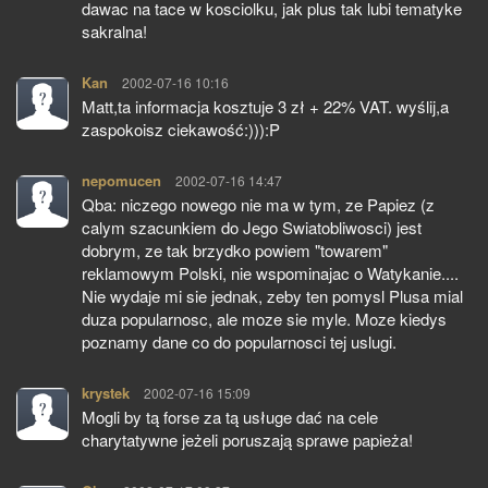
dawac na tace w kosciolku, jak plus tak lubi tematyke
sakralna!
Kan
pisze:
2002-07-16 10:16
Matt,ta informacja kosztuje 3 zł + 22% VAT. wyślij,a
zaspokoisz ciekawość:))):P
nepomucen
pisze:
2002-07-16 14:47
Qba: niczego nowego nie ma w tym, ze Papiez (z
calym szacunkiem do Jego Swiatobliwosci) jest
dobrym, ze tak brzydko powiem "towarem"
reklamowym Polski, nie wspominajac o Watykanie....
Nie wydaje mi sie jednak, zeby ten pomysl Plusa mial
duza popularnosc, ale moze sie myle. Moze kiedys
poznamy dane co do popularnosci tej uslugi.
krystek
pisze:
2002-07-16 15:09
Mogli by tą forse za tą usługe dać na cele
charytatywne jeżeli poruszają sprawe papieża!