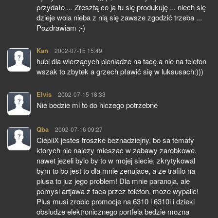
przydało ... Zresztą co ja tu się produkuję ... niech się
dzieje wola nieba z nią się zawsze zgodzić trzeba ...
Pozdrawiam ;-)
Kan
pisze:
2002-07-15 15:49
hubi dla wierzących pieniadze na tacę,a nie na telefon
wszak to zbytek a grzech pławić się w luksusach:)))
Elvis
pisze:
2002-07-15 18:33
Nie bedzie mi to do niczego potrzebne
Qba
pisze:
2002-07-16 09:27
CiepliX jestes troszke beznadziejny, bo sa tematy
ktorych nie nalezy mieszac w zabawy zarobkowe,
nawet jezeli bylo by to w mojej siecie, zkrytykowal
bym to bo jest to dla mnie zenujace, a ze trafilo na
plusa to juz jego problem! Dla mnie paranoja, ale
pomysl artjawa z taca przez telefon, moze wypalic!
Plus musi zrobic promocje na 6310 i 6310i i dzieki
obsludze elektronicznego portfela bedzie mozna