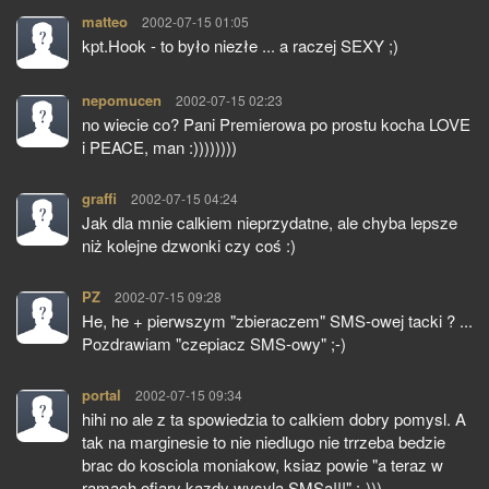
matteo
pisze:
2002-07-15 01:05
kpt.Hook - to było niezłe ... a raczej SEXY ;)
nepomucen
pisze:
2002-07-15 02:23
no wiecie co? Pani Premierowa po prostu kocha LOVE
i PEACE, man :))))))))
graffi
pisze:
2002-07-15 04:24
Jak dla mnie calkiem nieprzydatne, ale chyba lepsze
niż kolejne dzwonki czy coś :)
PZ
pisze:
2002-07-15 09:28
He, he + pierwszym "zbieraczem" SMS-owej tacki ? ...
Pozdrawiam "czepiacz SMS-owy" ;-)
portal
pisze:
2002-07-15 09:34
hihi no ale z ta spowiedzia to calkiem dobry pomysl. A
tak na marginesie to nie niedlugo nie trrzeba bedzie
brac do kosciola moniakow, ksiaz powie "a teraz w
ramach ofiary kazdy wysyla SMSa!!!" :-)))