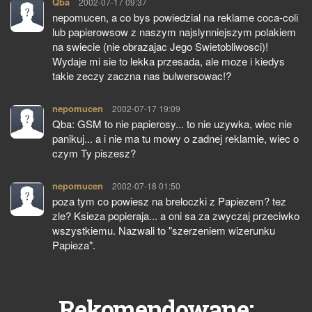
Qba
pisze:
2002-07-17 09:37
nepomucen, a co bys powiedzial na reklame coca-coli
lub papierowsow z naszym najslynniejszym polakiem
na swiecie (nie obrazajac Jego Swietobliwosci)!
Wydaje mi sie to lekka przesada, ale moze i kiedys
takie zeczy zaczna nas bulwersowac!?
nepomucen
pisze:
2002-07-17 19:09
Qba: GSM to nie papierosy... to nie uzywka, wiec nie
panikuj... a i nie ma tu mowy o zadnej reklamie, wiec o
czym Ty piszesz?
nepomucen
pisze:
2002-07-18 01:50
poza tym co powiesz na breloczki z Papiezem? tez
zle? Ksieza popieraja... a oni sa za zwyczaj przeciwko
wszystkiemu. Nazwali to "szerzeniem wizerunku
Papieza".
Rekomendowane: