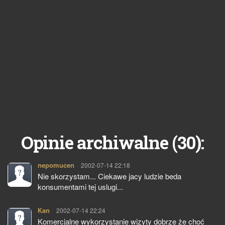
30
Opinie archiwalne (
):
nepomucen
pisze:
2002-07-14 22:18
Nie skorzystam... Ciekawe jacy ludzie beda
konsumentami tej uslugi...
Kan
pisze:
2002-07-14 22:24
Komercjalne wykorzystanie wizyty dobrze że choć