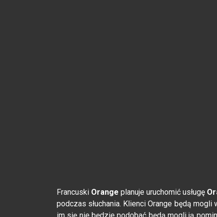
Francuski
Orange
planuje uruchomić usługę
Or
podczas słuchania. Klienci Orange będą mogli w
im się nie będzie podobać będą mogli ją pomin