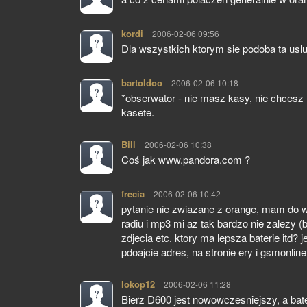
kordi
pisze:
2006-02-06 09:56
Dla wszystkich ktorym sie podoba ta u
bartoldoo
pisze:
2006-02-06 10:18
*obserwator - nie masz kasy, nie chcesz 
kasete.
Bill
pisze:
2006-02-06 10:38
Coś jak www.pandora.com ?
frecia
pisze:
2006-02-06 10:42
pytanie nie zwiazane z orange, mam do w
radiu i mp3 mi az tak bardzo nie zalezy
zdjecia etc. ktory ma lepsza baterie itd?
pdoajcie adres, na stronie ery i gsmonline
lokop12
pisze:
2006-02-06 11:28
Bierz D600 jest nowowczesniejszy, a bate