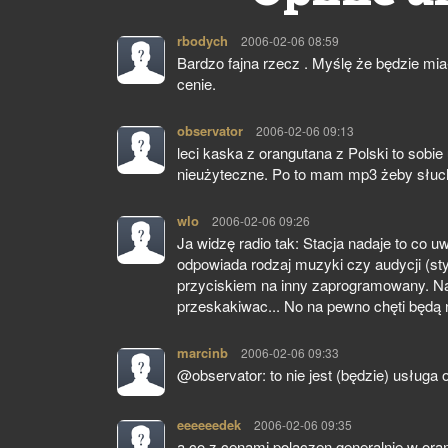
rbodych
pisze:
2006-02-06 08:59
Bardzo fajna rzecz . Myślę że będzie mia
cenie.
observator
pisze:
2006-02-06 09:13
leci kaska z orangutana z Polski to sobi
nieużyteczne. Po to mam mp3 żeby słucha
wlo
pisze:
2006-02-06 09:26
Ja widzę radio tak: Stacja nadaje to co 
odpowiada rodzaj muzyki czy audycji (st
przyciskiem na inny zaprogramowany. Nat
przeskakiwac... No na pewno chęti będą 
marcinb
pisze:
2006-02-06 09:33
@observator: to nie jest (będzie) usługa 
eeeeeedek
pisze:
2006-02-06 09:35
a co z cenami polaczen generalnie w orange