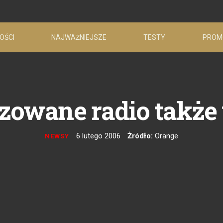
OŚCI
NAJWAŻNIEJSZE
TESTY
PROM
izowane radio także
6 lutego 2006
Żródło:
Orange
NEWSY