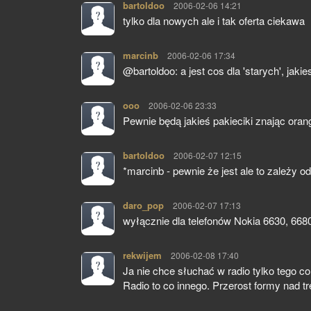
bartoldoo
pisze:
2006-02-06 14:21
tylko dla nowych ale i tak oferta ciekawa
marcinb
pisze:
2006-02-06 17:34
@bartoldoo: a jest cos dla 'starych', ja
ooo
pisze:
2006-02-06 23:33
Pewnie będą jakieś pakieciki znając orang
bartoldoo
pisze:
2006-02-07 12:15
*marcinb - pewnie że jest ale to zależy o
daro_pop
pisze:
2006-02-07 17:13
wyłącznie dla telefonów Nokia 6630, 6680
rekwijem
pisze:
2006-02-08 17:40
Ja nie chce słuchać w radio tylko tego 
Radio to co innego. Przerost formy nad tre