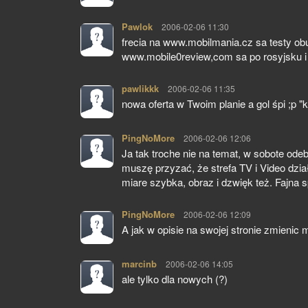
Pawlok
pisze:
2006-02-06 11:30
frecia na www.mobilmania.cz sa testy obu
www.mobile0review,com sa po rosyjsku i 
pawlikkk
pisze:
2006-02-06 11:35
nowa oferta w Twoim planie a gol śpi ;p "
PingNoMore
pisze:
2006-02-06 12:06
Ja tak troche nie na temat, w sobote o
muszę przyzać, że strefa TV i Video dzi
miare szybka, obraz i dzwięk też. Fajna 
PingNoMore
pisze:
2006-02-06 12:09
A jak w opisie na swojej stronie zmienic 
marcinb
pisze:
2006-02-06 14:05
ale tylko dla nowych (?)