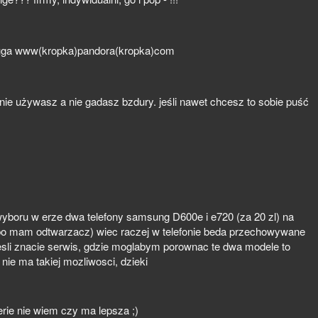
sluga www(kropka)pandora(kropka)com
nie używasz a nie gadasz bzdury. jeśli nawet chcesz to sobie puść
yboru w erze dwa telefony samsung D600e i e720 (za 20 zl) na
 (bo mam odtwarzacz) wiec raczej w telefonie beda przechowywane
 jesli znacie serwis, gdzie moglabym porownac te dwa modele to
 nie ma takiej mozliwosci, dzieki
rie nie wiem czy ma lepsza ;)