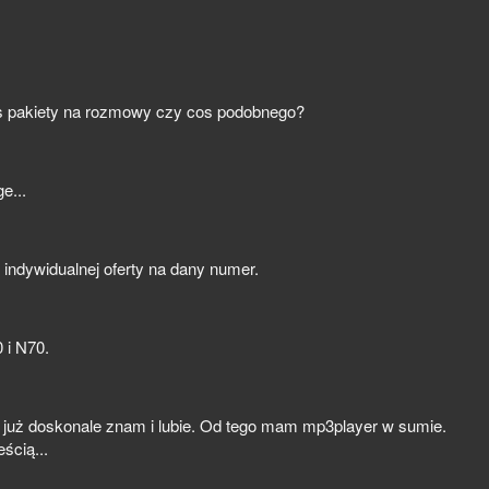
kies pakiety na rozmowy czy cos podobnego?
e...
d indywidualnej oferty na dany numer.
 i N70.
co już doskonale znam i lubie. Od tego mam mp3player w sumie.
ścią...