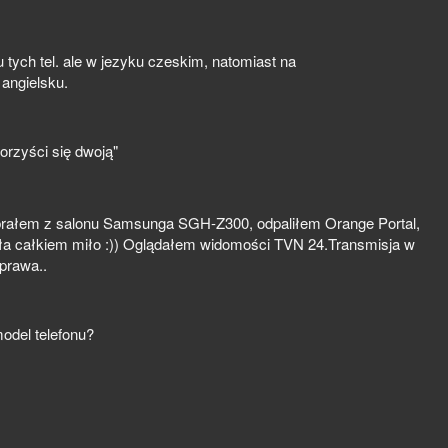
 tych tel. ale w jezyku czeskim, natomiast na
angielsku.
korzyści się dwoją"
debrałem z salonu Samsunga SGH-Z300, odpaliłem Orange Portal,
ała całkiem miło :)) Oglądałem widomości TVN 24.Transmisja w
sprawa..
model telefonu?