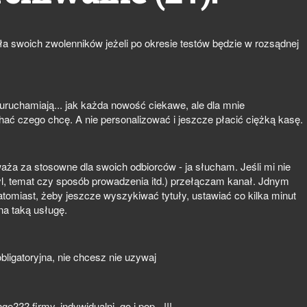
ła swoich zwolenników jeżeli po okresie testów będzie w rozsądnej
e uruchamiają... jak każda nowość ciekawe, ale dla mnie
ć czego chcę. A nie personalizować i jeszcze płacić ciężką kasę.
uważa za stosowne dla swoich odbiorców - ja słucham. Jeśli mi nie
yl, temat czy sposób prowadzenia itd.) przełączam kanał. Jdnym
omiast, żeby jeszcze wyszykiwać tytuły, ustawiać co kilka minut
na taką usługę.
obligatoryjna, nie chcesz nie uzywaj
??? firmy, indywidualni, go i pop - !!!