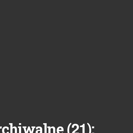
21
rchiwalne (
):