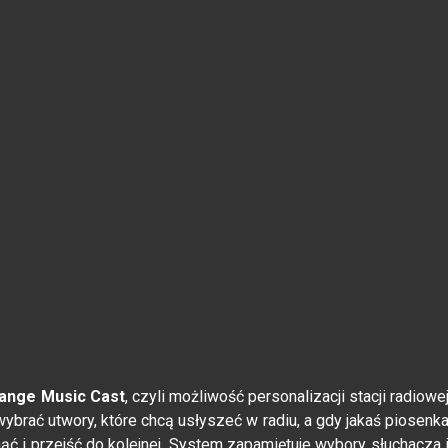
ange Music Cast
, czyli możliwość personalizacji stacji radiowe
ybrać utwory, które chcą usłyszeć w radiu, a gdy jakaś piosenk
ąć i przejść do kolejnej. System zapamiętuje wybory słuchacza 