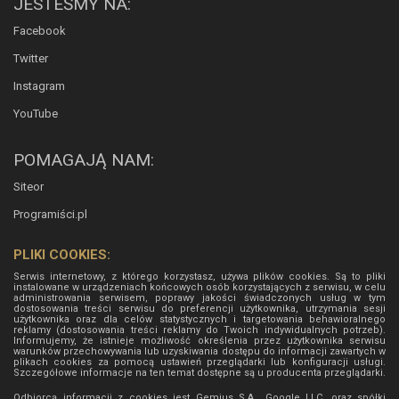
JESTEŚMY NA:
Facebook
Twitter
Instagram
YouTube
POMAGAJĄ NAM:
Siteor
Programiści.pl
PLIKI COOKIES:
Serwis internetowy, z którego korzystasz, używa plików cookies. Są to pliki
instalowane w urządzeniach końcowych osób korzystających z serwisu, w celu
administrowania serwisem, poprawy jakości świadczonych usług w tym
dostosowania treści serwisu do preferencji użytkownika, utrzymania sesji
użytkownika oraz dla celów statystycznych i targetowania behawioralnego
reklamy (dostosowania treści reklamy do Twoich indywidualnych potrzeb).
Informujemy, że istnieje możliwość określenia przez użytkownika serwisu
warunków przechowywania lub uzyskiwania dostępu do informacji zawartych w
plikach cookies za pomocą ustawień przeglądarki lub konfiguracji usługi.
Szczegółowe informacje na ten temat dostępne są u producenta przeglądarki.
Odbiorcą informacji z cookies jest Gemius S.A., Google LLC, oraz spółki