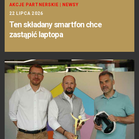
AKCJE PARTNERSKIE
|
NEWSY
22 LIPCA 2026
Ten składany smartfon chce
zastąpić laptopa