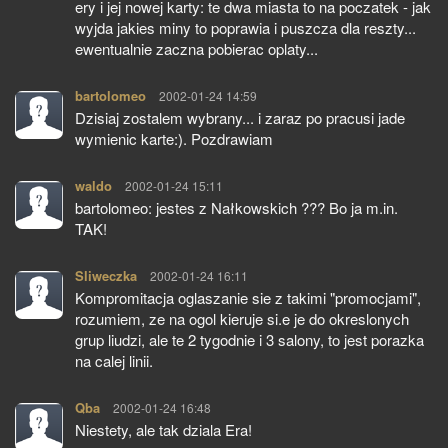
ery i jej nowej karty: te dwa miasta to na poczatek - jak
wyjda jakies miny to poprawia i puszcza dla reszty...
ewentualnie zaczna pobierac oplaty...
bartolomeo
pisze:
2002-01-24 14:59
Dzisiaj zostalem wybrany... i zaraz po pracusi jade
wymienic karte:). Pozdrawiam
waldo
pisze:
2002-01-24 15:11
bartolomeo: jestes z Nałkowskich ??? Bo ja m.in.
TAK!
Sliweczka
pisze:
2002-01-24 16:11
Kompromitacja oglaszanie sie z takimi "promocjami",
rozumiem, ze na ogol kieruje si.e je do okreslonych
grup liudzi, ale te 2 tygodnie i 3 salony, to jest porazka
na calej linii.
Qba
pisze:
2002-01-24 16:48
Niestety, ale tak dziala Era!