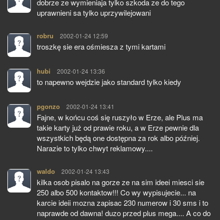
dobrze ze wymieniaja tylko szkoda ze do tego
uprawnieni sa tylko uprzywilejowani
robru
pisze:
2002-01-24 12:59
troszkę sie era ośmiesza z tymi kartami
hubi
pisze:
2002-01-24 13:36
to napewno wejdzie jako standard tylko kiedy
pgonzo
pisze:
2002-01-24 13:41
Fajne, w końcu coś się ruszyło w Erze, ale Plus ma
takie karty już od prawie roku, a w Erze pewnie dla
wszystkich będą one dostępna za rok albo później.
Narazie to tylko chwyt reklamowy....
waldo
pisze:
2002-01-24 13:43
kilka osob pisalo na gorze ze na sim ideei miesci sie
250 albo 500 kontaktow!!! Co wy wypisujecie... na
karcie ideii mozna zapisac 230 numerow i 30 sms i to
naprawde od dawna! duzo przed plus mega.... A co do