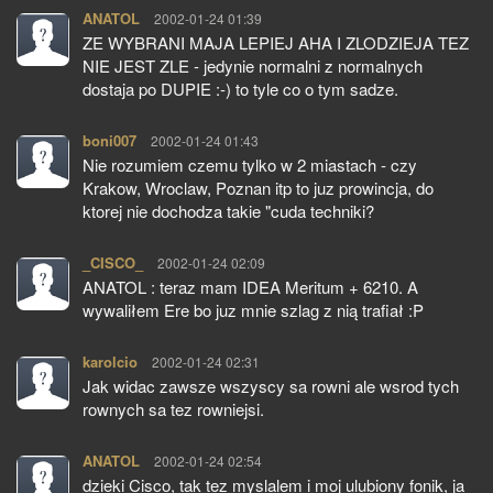
ANATOL
pisze:
2002-01-24 01:39
ZE WYBRANI MAJA LEPIEJ AHA I ZLODZIEJA TEZ
NIE JEST ZLE - jedynie normalni z normalnych
dostaja po DUPIE :-) to tyle co o tym sadze.
boni007
pisze:
2002-01-24 01:43
Nie rozumiem czemu tylko w 2 miastach - czy
Krakow, Wroclaw, Poznan itp to juz prowincja, do
ktorej nie dochodza takie "cuda techniki?
_CISCO_
pisze:
2002-01-24 02:09
ANATOL : teraz mam IDEA Meritum + 6210. A
wywaliłem Ere bo juz mnie szlag z nią trafiał :P
karolcio
pisze:
2002-01-24 02:31
Jak widac zawsze wszyscy sa rowni ale wsrod tych
rownych sa tez rowniejsi.
ANATOL
pisze:
2002-01-24 02:54
dzieki Cisco, tak tez myslalem i moj ulubiony fonik, ja