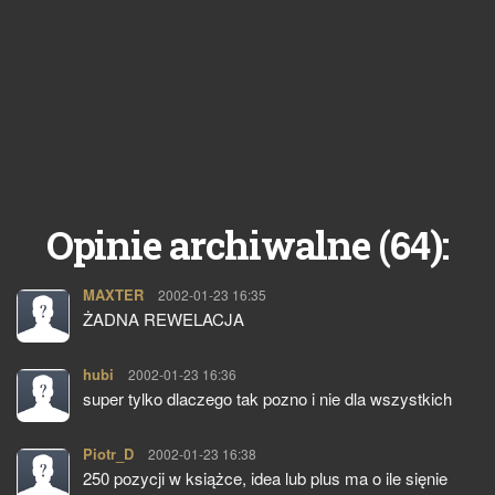
64
Opinie archiwalne (
):
MAXTER
pisze:
2002-01-23 16:35
ŻADNA REWELACJA
hubi
pisze:
2002-01-23 16:36
super tylko dlaczego tak pozno i nie dla wszystkich
Piotr_D
pisze:
2002-01-23 16:38
250 pozycji w książce, idea lub plus ma o ile sięnie