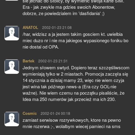
sie jechac do Stolicy, by wymienic swoja karte SIM.
Era - jak zwykle ma gdzies swoich Abonentow,
dobrze, ze powiedzialem im 'dasfidania' ;)
ANATOL
pisze:
2002-01-23 21:08
/har, widzisz a ja jestem takim gosciem kt. uwielbia
miec duzo nr i nie ma jakiegos wypasionego foniku bo
nie dostal od OPA.
Bartek
pisze:
2002-01-23 21:31
Jednym słowem swtyd. Dopiero teraz szczęśliwscom
wymieniają tylko w 2 miastach. Promocja zaczęła się
14 stycznia a dzisiaj mamy 23, więc nie wiem czyja
jest wina tak późnego news-a (Era czy GOL-nie
ważne). Nie wiem czemu na początku pisaliście, że
Idea ma 250 numerów jak przecież ma ich 230.
Cosmic
pisze:
2002-01-24 00:18
zamiast serwisow rozrywkowych, ktore na pewno
mnie rozerwa ;-, wolalbym wiecej pamieci na sms