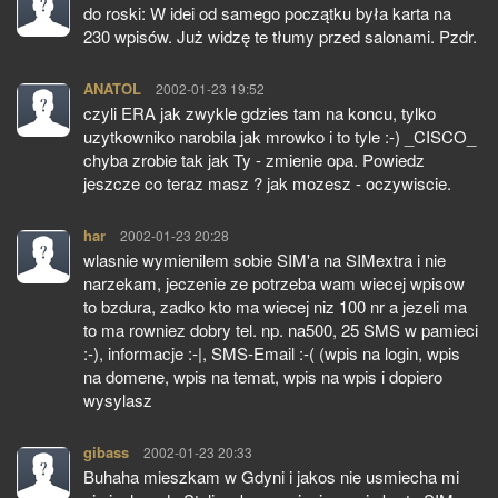
do roski: W idei od samego początku była karta na
230 wpisów. Już widzę te tłumy przed salonami. Pzdr.
ANATOL
pisze:
2002-01-23 19:52
czyli ERA jak zwykle gdzies tam na koncu, tylko
uzytkowniko narobila jak mrowko i to tyle :-) _CISCO_
chyba zrobie tak jak Ty - zmienie opa. Powiedz
jeszcze co teraz masz ? jak mozesz - oczywiscie.
har
pisze:
2002-01-23 20:28
wlasnie wymienilem sobie SIM'a na SIMextra i nie
narzekam, jeczenie ze potrzeba wam wiecej wpisow
to bzdura, zadko kto ma wiecej niz 100 nr a jezeli ma
to ma rowniez dobry tel. np. na500, 25 SMS w pamieci
:-), informacje :-|, SMS-Email :-( (wpis na login, wpis
na domene, wpis na temat, wpis na wpis i dopiero
wysylasz
gibass
pisze:
2002-01-23 20:33
Buhaha mieszkam w Gdyni i jakos nie usmiecha mi