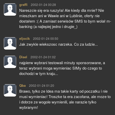
graffi
pisze:
2002-01-24 00:28
Nareszcie się era ruszyła! Ale kiedy dla mnie? Nie
mieszkam ani w Wawie ani w Lublinie, oferty nie
dostałem :( A zamiast serwisów SMS to bym wolał m-
banking (a najlepiej jedno i drugie_)
eljocik
pisze:
2002-01-24 00:50
Jak zwykle wiekszosc narzeka. Co za ludzie...
Disel
pisze:
2002-01-24 01:02
najpierw wybrani testowali minuty sponsorowane, a
teraz wybrani moga wymieniac SIMy do czego to
dochodzi w tym kraju...
Qba
pisze:
2002-01-24 01:20
Brawo, tylko ze Idea ma takie karty od poczatku i nie
musi wymieniac! Troszke ta era zacofana, ale moze to
i dobrze ze wogole wymienili, ale narazie tylko
wybranym!