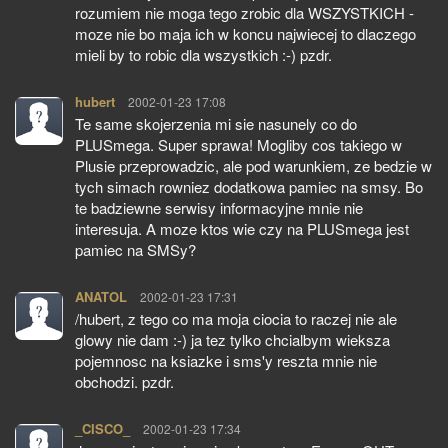
rozumiem nie moga tego zrobic dla WSZYSTKICH -
moze nie bo maja ich w koncu najwiecej to dlaczego
mieli by to robic dla wszystkich :-) pzdr.
hubert
pisze:
2002-01-23 17:08
Te same skojerzenia mi sie nasunely co do
PLUSmega. Super sprawa! Mogliby cos takiego w
Plusie przeprowadzic, ale pod warunkiem, ze bedzie w
tych simach rowniez dodatkowa pamiec na smsy. Bo
te badziewne serwisy informacyjne mnie nie
interesuja. A moze ktos wie czy na PLUSmega jest
pamiec na SMSy?
ANATOL
pisze:
2002-01-23 17:31
/hubert, z tego co ma moja ciocia to raczej nie ale
glowy nie dam :-) ja tez tylko chcialbym wieksza
pojemnosc na ksiazke i sms'y reszta mnie nie
obchodzi. pzdr.
_CISCO_
pisze:
2002-01-23 17:34