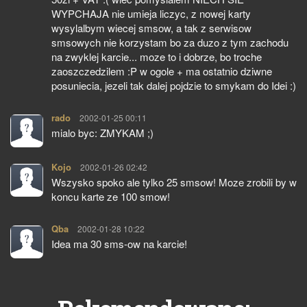
WYPCHAJA nie umieja liczyc, z nowej karty
wysylalbym wiecej smsow, a tak z serwisow
smsowych nie korzystam bo za duzo z tym zachodu
na zwyklej karcie... moze to i dobrze, bo troche
zaoszczedzilem :P w ogole + ma ostatnio dziwne
posuniecia, jezeli tak dalej pojdzie to smykam do Idei :)
rado
pisze:
2002-01-25 00:11
mialo byc: ZMYKAM ;)
Kojo
pisze:
2002-01-26 02:42
Wszysko spoko ale tylko 25 smsow! Moze zrobili by w
koncu karte ze 100 smow!
Qba
pisze:
2002-01-28 10:22
Idea ma 30 sms-ow na karcie!