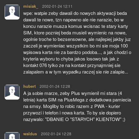
misiak_
pisze:
2002-01-24 12:11
wpe: watpie zeby dawali do nowych aktywacji beda
dawali te nowe, tzn napewno ale nie narazie, bo w
koncu narazie musza komus wcisnac te stary karty
SIM, ktore pozniej beda musieli wymienic na nowe,
ogolnie troche to bezsensowne, ale najlepiej jakby juz
zaczeli je wymieniac wszystkim bo mi sie moja 100
wpisowa karta nie za bardzo podoba..., a jak chodzi o
kryteria wyboru to chyba jakos losowo tak jak z
kontakt 076 tylko ze na kontakt przynajmniej sie
zalapalem a w tym wypadku raczej sie nie zalapie...
hubert
pisze:
2002-01-24 12:28
A ja sobie marze, zeby Plus wymienil mi stara (4
letnia) karta SIM na PlusMega z dodatkowa pamiecia
na smsy. Mogliby to robic razem z PWA - kurier
przywozi i telefon i nowa karta. To by sie dopiero
nazywalo: "DBANIE O "STARYCH" KLIENTOW" ;)
waldus
pisze:
2002-01-24 12:28