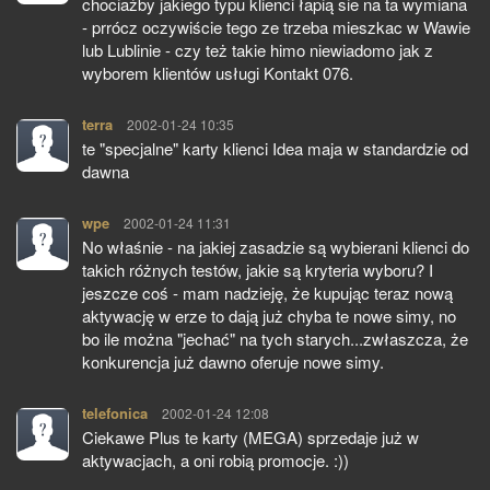
chociażby jakiego typu klienci łapią sie na ta wymiana
- prrócz oczywiście tego ze trzeba mieszkac w Wawie
lub Lublinie - czy też takie himo niewiadomo jak z
wyborem klientów usługi Kontakt 076.
terra
pisze:
2002-01-24 10:35
te "specjalne" karty klienci Idea maja w standardzie od
dawna
wpe
pisze:
2002-01-24 11:31
No właśnie - na jakiej zasadzie są wybierani klienci do
takich różnych testów, jakie są kryteria wyboru? I
jeszcze coś - mam nadzieję, że kupując teraz nową
aktywację w erze to dają już chyba te nowe simy, no
bo ile można "jechać" na tych starych...zwłaszcza, że
konkurencja już dawno oferuje nowe simy.
telefonica
pisze:
2002-01-24 12:08
Ciekawe Plus te karty (MEGA) sprzedaje już w
aktywacjach, a oni robią promocje. :))