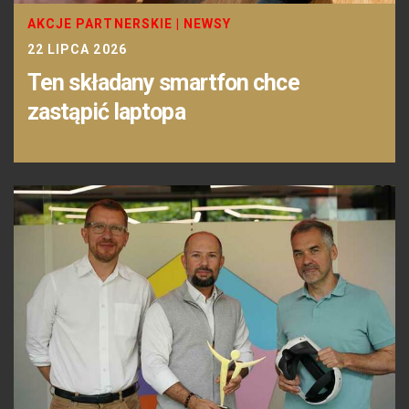
AKCJE PARTNERSKIE
|
NEWSY
22 LIPCA 2026
Ten składany smartfon chce
zastąpić laptopa