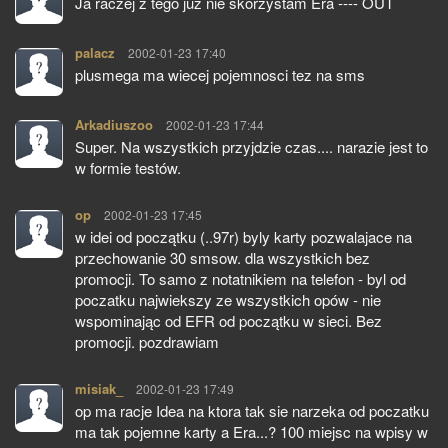
Ja raczej z tego juz nie skorzystam Era ---- OUT
palacz
pisze:
2002-01-23 17:40
plusmega ma wiecej pojemnosci tez na sms
Arkadiuszoo
pisze:
2002-01-23 17:44
Super. Na wszystkich przyjdzie czas.... narazie jest to
w formie testów.
op
pisze:
2002-01-23 17:45
w idei od początku (..97r) byly karty pozwalajace na
przechowanie 30 smsow. dla wszystkich bez
promocji. To samo z notatnikiem na telefon - byl od
poczatku najwiekszy ze wszystkich opów - nie
wspominając od EFR od początku w sieci. Bez
promocji. pozdrawiam
misiak_
pisze:
2002-01-23 17:49
op ma racje Idea na ktora tak sie narzeka od poczatku
ma tak pojemne karty a Era...? 100 miejsc na wpisy w