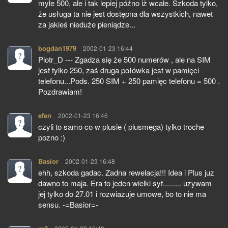
myle 500, ale i tak lepiej późno iż wcale. Szkoda tylko,
że usługa ta nie jest dostępna dla wszystkich, nawet
za jakieś nieduże pieniądze...
bogdan1979
pisze:
2002-01-23 16:44
Piotr_D --- Zgadza się że 500 numerów , ale na SIM
jest tylko 250, zaś druga połówka jest w pamięci
telefonu...Pods. 250 SIM + 250 pamięc telefonu = 500 .
Pozdrawiam!
efen
pisze:
2002-01-23 16:46
czyli to samo co w plusie ( plusmega) tylko troche
pozno :)
Basior
pisze:
2002-01-23 16:48
ehh, szkoda gadac. Zadna rewelacja!!! Idea i Plus juz
dawno to maja. Era to jeden wielki syf......... uzywam
jej tylko do 27.01 i rozwiazuje umowe, bo to nie ma
sensu. -=Basior=-