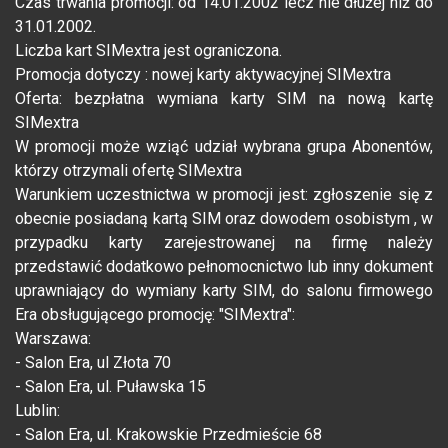
Czas trwania promocji: od 14.01.2002 lecz nie dłużej niż do
31.01.2002.
Liczba kart SIMextra jest ograniczona.
Promocja dotyczy : nowej karty aktywacyjnej SIMextra
Oferta: bezpłatna wymiana karty SIM na nową kartę
SIMextra
W promocji może wziąć udział wybrana grupa Abonentów,
którzy otrzymali ofertę SIMextra
Warunkiem uczestnictwa w promocji jest: zgłoszenie się z
obecnie posiadaną kartą SIM oraz dowodem osobistym , w
przypadku karty zarejestrowanej na firmę należy
przedstawić dodatkowo pełnomocnictwo lub inny dokument
uprawniający do wymiany karty SIM, do salonu firmowego
Era obsługującego promocję: "SIMextra":
Warszawa:
- Salon Era, ul Złota 70
- Salon Era, ul. Puławska 15
Lublin:
- Salon Era, ul. Krakowskie Przedmieście 68