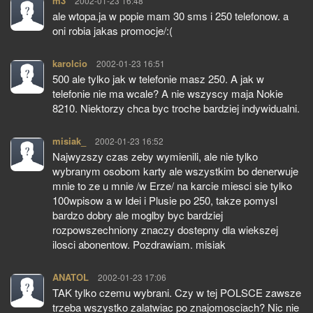
m3
pisze:
2002-01-23 16:48
ale wtopa.ja w popie mam 30 sms i 250 telefonow. a
oni robia jakas promocje/:(
karolcio
pisze:
2002-01-23 16:51
500 ale tylko jak w telefonie masz 250. A jak w
telefonie nie ma wcale? A nie wszyscy maja Nokie
8210. Niektorzy chca byc troche bardziej indywidualni.
misiak_
pisze:
2002-01-23 16:52
Najwyzszy czas zeby wymienili, ale nie tylko
wybranym osobom karty ale wszystkim bo denerwuje
mnie to ze u mnie /w Erze/ na karcie miesci sie tylko
100wpisow a w Idei i Plusie po 250, takze pomysl
bardzo dobry ale moglby byc bardziej
rozpowszechniony znaczy dostepny dla wiekszej
ilosci abonentow. Pozdrawiam. misiak
ANATOL
pisze:
2002-01-23 17:06
TAK tylko czemu wybrani. Czy w tej POLSCE zawsze
trzeba wszystko zalatwiac po znajomosciach? Nic nie