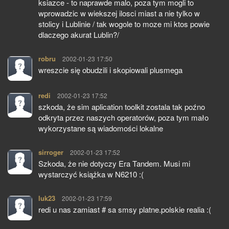
ksiazce - to naprawde malo, poza tym mogli to
wprowadzic w wiekszej ilosci miast a nie tylko w
stolicy i Lublinie / tak wogole to moze mi ktos powie
dlaczego akurat Lublin?/
robru
pisze:
2002-01-23 17:50
wreszcie się obudzili i skopiowali plusmega
redi
pisze:
2002-01-23 17:52
szkoda, że sim aplication toolkit zostala tak poźno
odkryta przez naszych operatorów, poza tym mało
wykorzystane są wiadomości lokalne
sirroger
pisze:
2002-01-23 17:52
Szkoda, że nie dotyczy Era Tandem. Musi mi
wystarczyć książka w N6210 :(
luk23
pisze:
2002-01-23 17:59
redi u nas zamiast # sa smsy platne.polskie realia :(