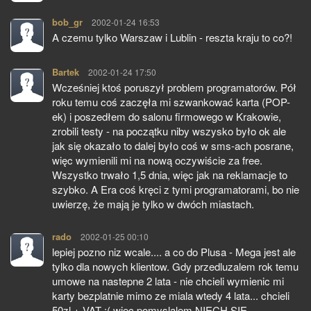
bob_gr
pisze:
2002-01-24 16:53
A czemu tylko Warszaw i Lublin - reszta kraju to co?!
Bartek
pisze:
2002-01-24 17:50
Wcześniej ktoś poruszył problem programatorów. Pół
roku temu coś zaczęła mi szwankować karta (POP-
ek) i poszedłem do salonu firmowego w Krakowie,
zrobili testy - na początku niby wszysko było ok ale
jak się okazało to dalej było coś w sms-ach posrane,
więc wymienili mi na nową oczywiście za free.
Wszystko trwało 1,5 dnia, więc jak na reklamacje to
szybko. A Era coś kręci z tymi programatorami, bo nie
uwierzę, że mają je tylko w dwóch miastach.
rado
pisze:
2002-01-25 00:10
lepiej pozno niz wcale.... a co do Plusa - Mega jest ale
tylko dla nowych klientow. Gdy przedluzalem rok temu
umowe na nastepne 2 lata - nie chcieli wymienic mi
karty bezplatnie mimo ze miala wtedy 4 lata... chcieli
50zl + VAT :( wiec pomyslalem NIECH SIE