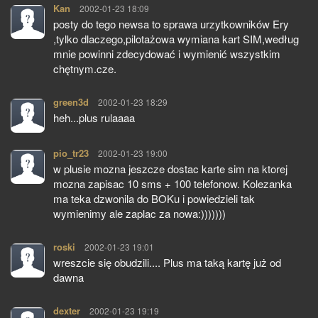
Kan
pisze:
2002-01-23 18:09
posty do tego newsa to sprawa urzytkowników Ery
,tylko dlaczego,pilotażowa wymiana kart SIM,według
mnie powinni zdecydować i wymienić wszystkim
chętnym.cze.
green3d
pisze:
2002-01-23 18:29
heh...plus rulaaaa
pio_tr23
pisze:
2002-01-23 19:00
w plusie mozna jeszcze dostac karte sim na ktorej
mozna zapisac 10 sms + 100 telefonow. Kolezanka
ma teka dzwonila do BOKu i powiedzieli tak
wymienimy ale zaplac za nowa:)))))))
roski
pisze:
2002-01-23 19:01
wreszcie się obudzili.... Plus ma taką kartę już od
dawna
dexter
pisze:
2002-01-23 19:19