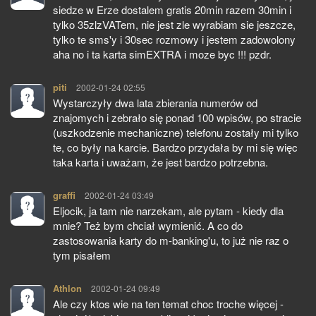
siedze w Erze dostalem gratis 20min razem 30min i
tylko 35zlzVATem, nie jest zle wyrabiam sie jeszcze,
tylko te sms'y i 30sec rozmowy i jestem zadowolony
aha no i ta karta simEXTRA i moze byc !!! pzdr.
piti
pisze:
2002-01-24 02:55
Wystarczyły dwa lata zbierania numerów od
znajomych i zebrało się ponad 100 wpisów, po stracie
(uszkodzenie mechaniczne) telefonu zostały mi tylko
te, co były na karcie. Bardzo przydała by mi się więc
taka karta i uważam, że jest bardzo potrzebna.
graffi
pisze:
2002-01-24 03:49
Eljocik, ja tam nie narzekam, ale pytam - kiedy dla
mnie? Też bym chciał wymienić. A co do
zastosowania karty do m-banking'u, to już nie raz o
tym pisałem
Athlon
pisze:
2002-01-24 09:49
Ale czy ktos wie na ten temat choc troche więcej -