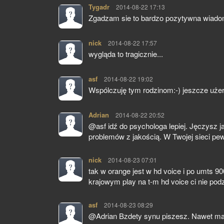
Tygadr
pisze:
2014-08-22 17:13
Zgadzam sie to bardzo pozytywna wiadomo
nick
pisze:
2014-08-22 17:57
wygląda to tragicznie...
asf
pisze:
2014-08-22 19:02
Wspólczuję tym rodzinom:-) jeszcze użera
Adrian
pisze:
2014-08-22 20:52
@asf idź do psychologa lepiej. Jęczysz 
problemów z jakością. W Twojej sieci p
nick
pisze:
2014-08-23 07:01
tak w orange jest w hd voice i po umts 
krajowym play na t-m hd voice ci nie podzi
asf
pisze:
2014-08-23 08:29
@Adrian Bzdety synu piszesz. Nawet maj