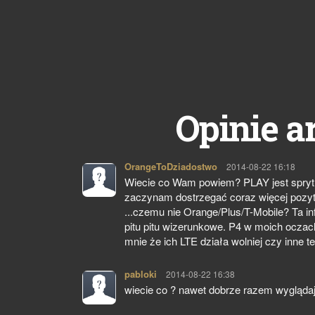
Opinie a
OrangeToDziadostwo
pisze:
2014-08-22 16:18
Wiecie co Wam powiem? PLAY jest sprytny i
zaczynam dostrzegać coraz więcej pozyt
...czemu nie Orange/Plus/T-Mobile? Ta i
pitu pitu wizerunkowe. P4 w moich oczach
mnie że ich LTE działa wolniej czy inne 
pabloki
pisze:
2014-08-22 16:38
wiecie co ? nawet dobrze razem wygląda