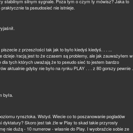
y stabilnym silnym sygnale. Poza tym o czym ty mówisz? Jaka to
raktycznie ta pseudosieć nie istnieje.
yjaśnił.
iszecie z przeszłości tak jak to było kiedyś kiedyś. . . ...
ie dzieje /racją jest to że czasem są problemy, ale jak zauważyłem w
gie dla tych których uważają że to pseudo sieć to jestem bardzo
orów aktualnie gdyby nie było na rynku PLAY . . . z 80 gorszy pewnie .
m była.
 poziomu rynsztoka. Wstyd. Wiecie co to poszanowanie pogladów
yktatury? Skoro jest tak źle w Play to skad takie przyrosty
mę nie dużą - 10 numerow - wlasnie do Play. I wyobraźcie sobie ze