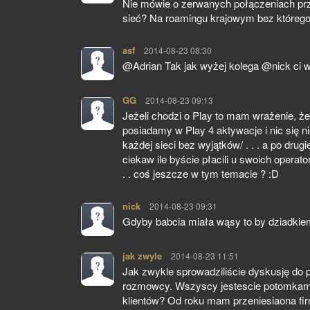
Nie mówie o zerwanych połączeniach prz
sieć? Na roamingu krajowym bez którego p
asf
pisze:
2014-08-23 08:30
@Adrian Tak jak wyżej kolega @nick ci w
GG
pisze:
2014-08-23 09:13
Jeżeli chodzi o Play to mam wrażenie, że p
posiadamy w Play 4 aktywacje i nic się n
każdej sieci bez wyjątków/ . . . a po dru
ciekaw ile byście płacili u swoich operat
. . coś jeszcze w tym temacie ? :D
nick
pisze:
2014-08-23 09:31
Gdyby babcia miała wąsy to by dziadkie
jak zwyle
pisze:
2014-08-23 11:51
Jak zwykle sprowadziliście dyskusję do
rozmowcy. Wszyscy jestescie potomkami d
klientów? Od roku mam przeniesiaona fir