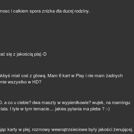
sc i calkiem spora znizka dla duzej rodziny.
ć się z jakością plaj:-D
jakbyś miał coś z głową. Mam 6 kart w Play i nie mam żadnych
ewnie wszystko w HD?
900. a co u ciebie? dwa maszty w wypierdkowie? wujek, na roamingu
ala. I tyle w tym temacie.... jakies pytania ma plebs ? :-)
ąc karty w plej, rozmowy wewnątrzsieciowe były jakości żenującej.