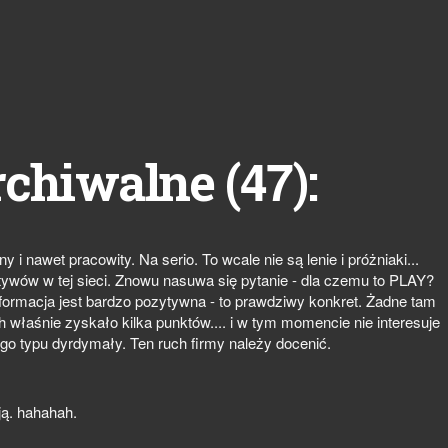
47
rchiwalne (
):
 nawet pracowity. Na serio. To wcale nie są lenie i próżniaki...
ywów w tej sieci. Znowu nasuwa się pytanie - dla czemu to PLAY?
nformacja jest bardzo pozytywna - to prawdziwy konkret. Żadne tam
 właśnie zyskało kilka punktów.... i w tym momencie nie interesuje
tego typu dyrdymały. Ten ruch firmy należy docenić.
ją. hahahah.