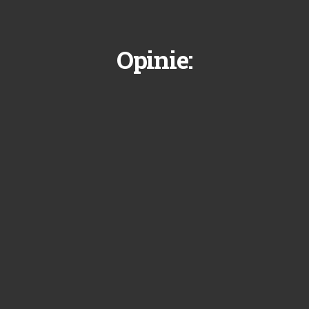
Opinie: