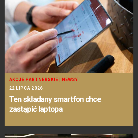
AKCJE PARTNERSKIE
|
NEWSY
22 LIPCA 2026
Ten składany smartfon chce
zastąpić laptopa