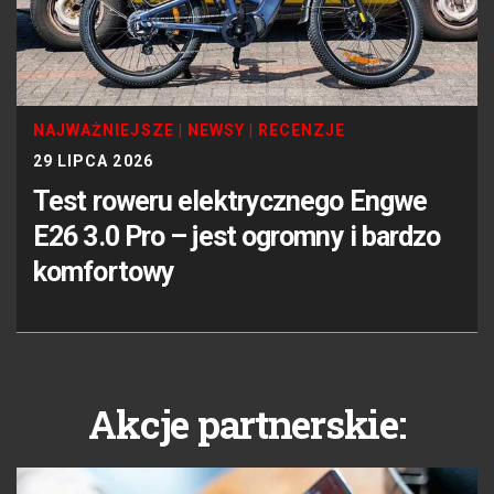
NAJWAŻNIEJSZE
|
NEWSY
|
RECENZJE
29 LIPCA 2026
Test roweru elektrycznego Engwe
E26 3.0 Pro – jest ogromny i bardzo
komfortowy
Akcje partnerskie: