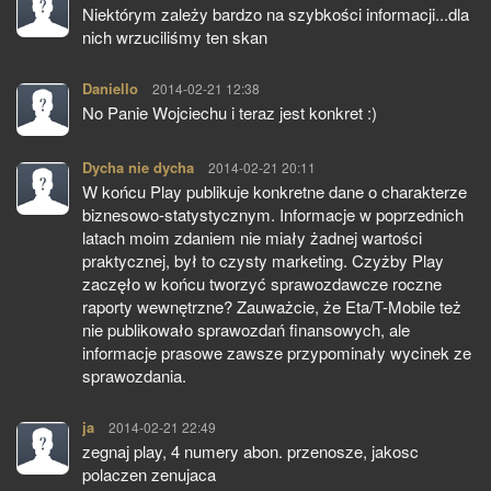
Niektórym zależy bardzo na szybkości informacji...dla
nich wrzuciliśmy ten skan
Daniello
pisze:
2014-02-21 12:38
No Panie Wojciechu i teraz jest konkret :)
Dycha nie dycha
pisze:
2014-02-21 20:11
W końcu Play publikuje konkretne dane o charakterze
biznesowo-statystycznym. Informacje w poprzednich
latach moim zdaniem nie miały żadnej wartości
praktycznej, był to czysty marketing. Czyżby Play
zaczęło w końcu tworzyć sprawozdawcze roczne
raporty wewnętrzne? Zauważcie, że Eta/T-Mobile też
nie publikowało sprawozdań finansowych, ale
informacje prasowe zawsze przypominały wycinek ze
sprawozdania.
ja
pisze:
2014-02-21 22:49
zegnaj play, 4 numery abon. przenosze, jakosc
polaczen zenujaca