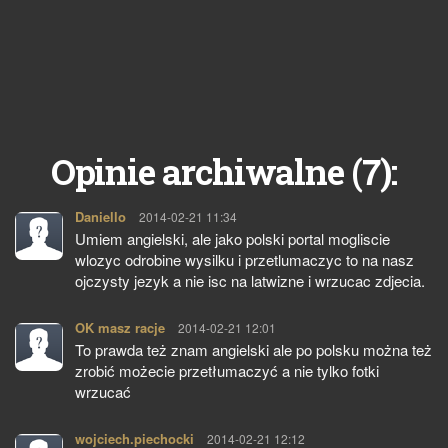
7
Opinie archiwalne (
):
Daniello
pisze:
2014-02-21 11:34
Umiem angielski, ale jako polski portal mogliscie
wlozyc odrobine wysilku i przetlumaczyc to na nasz
ojczysty jezyk a nie isc na latwizne i wrzucac zdjecia.
OK masz racje
pisze:
2014-02-21 12:01
To prawda też znam angielski ale po polsku można też
zrobić możecie przetłumaczyć a nie tylko fotki
wrzucać
wojciech.piechocki
pisze:
2014-02-21 12:12