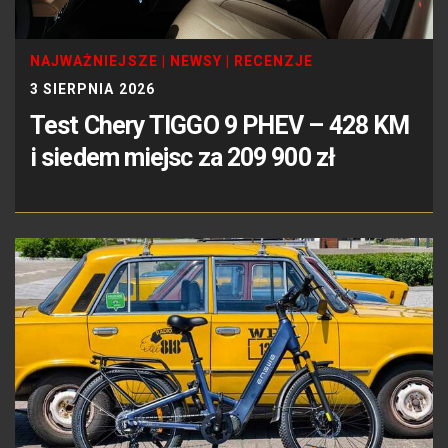
NAJWAŻNIEJSZE
|
NEWSY
|
RECENZJE
3 SIERPNIA 2026
Test Chery TIGGO 9 PHEV – 428 KM
i siedem miejsc za 209 900 zł