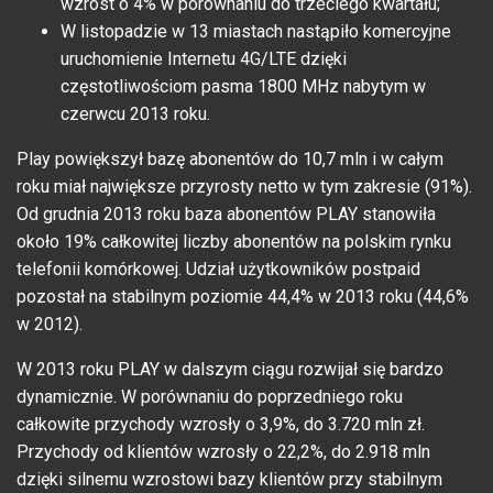
wzrost o 4% w porównaniu do trzeciego kwartału;
W listopadzie w 13 miastach nastąpiło komercyjne
uruchomienie Internetu 4G/LTE dzięki
częstotliwościom pasma 1800 MHz nabytym w
czerwcu 2013 roku.
Play powiększył bazę abonentów do 10,7 mln i w całym
roku miał największe przyrosty netto w tym zakresie (91%).
Od grudnia 2013 roku baza abonentów PLAY stanowiła
około 19% całkowitej liczby abonentów na polskim rynku
telefonii komórkowej. Udział użytkowników postpaid
pozostał na stabilnym poziomie 44,4% w 2013 roku (44,6%
w 2012).
W 2013 roku PLAY w dalszym ciągu rozwijał się bardzo
dynamicznie. W porównaniu do poprzedniego roku
całkowite przychody wzrosły o 3,9%, do 3.720 mln zł.
Przychody od klientów wzrosły o 22,2%, do 2.918 mln
dzięki silnemu wzrostowi bazy klientów przy stabilnym