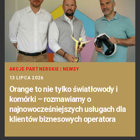
AKCJE PARTNERSKIE
|
NEWSY
13 LIPCA 2026
Orange to nie tylko światłowody i
komórki – rozmawiamy o
najnowocześniejszych usługach dla
klientów biznesowych operatora