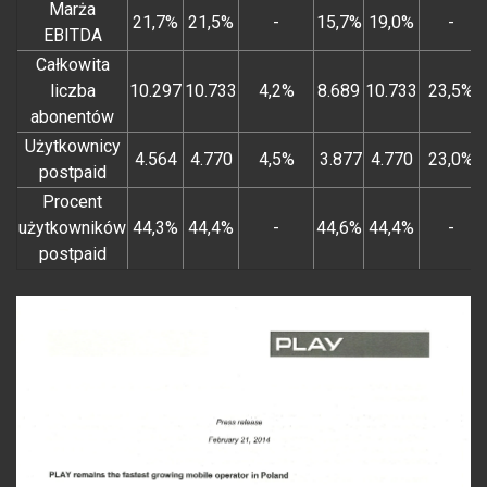
Marża
21,7%
21,5%
-
15,7%
19,0%
-
EBITDA
Całkowita
liczba
10.297
10.733
4,2%
8.689
10.733
23,5%
abonentów
Użytkownicy
4.564
4.770
4,5%
3.877
4.770
23,0%
postpaid
Procent
użytkowników
44,3%
44,4%
-
44,6%
44,4%
-
postpaid