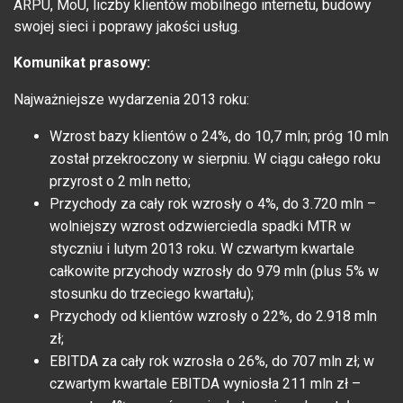
ARPU, MoU, liczby klientów mobilnego internetu, budowy
swojej sieci i poprawy jakości usług.
Komunikat prasowy:
Najważniejsze wydarzenia 2013 roku:
Wzrost bazy klientów o 24%, do 10,7 mln; próg 10 mln
został przekroczony w sierpniu. W ciągu całego roku
przyrost o 2 mln netto;
Przychody za cały rok wzrosły o 4%, do 3.720 mln –
wolniejszy wzrost odzwierciedla spadki MTR w
styczniu i lutym 2013 roku. W czwartym kwartale
całkowite przychody wzrosły do 979 mln (plus 5% w
stosunku do trzeciego kwartału);
Przychody od klientów wzrosły o 22%, do 2.918 mln
zł;
EBITDA za cały rok wzrosła o 26%, do 707 mln zł; w
czwartym kwartale EBITDA wyniosła 211 mln zł –