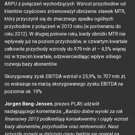
ARPU z połączeń wychodzących. Wzrost przychodów od
klientów częściowo zrównoważył obniżenie stawek MTR,
który przyczynił się do znacznego spadku ogólnych
przychodów z połączeń w 2013 roku (w porównaniu do
roku 2012). W drugiej połowie roku, kiedy obniżki MTR nie
wpływały już na poziom przychodów, w czwartym kwartale
całkowite przychody wzrosły do 979 mln zł – 4,5% więcej
niż w trzecim kwartale, odzwierciedlając wpływ silnego
rozwoju bazy abonentów.
Skorygowany zysk EBITDA wzrósł o 25,9%, to 707 mln zł,
co wskazuje na marżę skorygowanego zysku EBITDA na
poziomie ok. 19%.
Jorgen Bang-Jensen
, prezes PLAY, udzielił
następującego komentarza:
„Bardzo dobre wyniki za rok
finansowy 2013 podkreślają konsekwentny i ciągły wzrost
bazy abonentów, przychodów oraz rentowności. Nasz
przyszły rozwój w dalszym ciągu będzie się opierał na