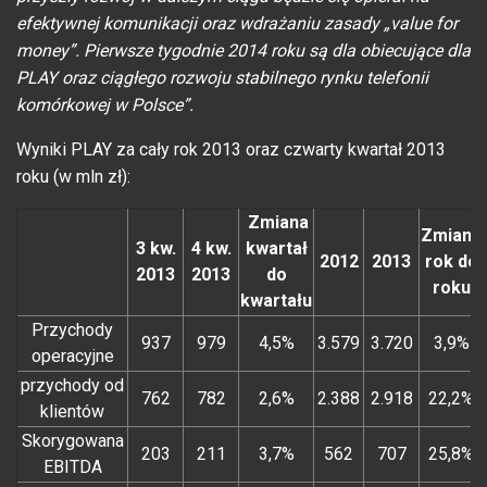
efektywnej komunikacji oraz wdrażaniu zasady „value for
money”. Pierwsze tygodnie 2014 roku są dla obiecujące dla
PLAY oraz ciągłego rozwoju stabilnego rynku telefonii
komórkowej w Polsce”.
Wyniki PLAY za cały rok 2013 oraz czwarty kwartał 2013
roku (w mln zł):
Zmiana
Zmiana
3 kw.
4 kw.
kwartał
2012
2013
rok do
2013
2013
do
roku
kwartału
Przychody
937
979
4,5%
3.579
3.720
3,9%
operacyjne
przychody od
762
782
2,6%
2.388
2.918
22,2%
klientów
Skorygowana
203
211
3,7%
562
707
25,8%
EBITDA