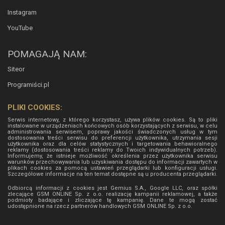
Instagram
YouTube
POMAGAJĄ NAM:
Siteor
Programiści.pl
PLIKI COOKIES:
Serwis internetowy, z którego korzystasz, używa plików cookies. Są to pliki
instalowane w urządzeniach końcowych osób korzystających z serwisu, w celu
administrowania serwisem, poprawy jakości świadczonych usług w tym
dostosowania treści serwisu do preferencji użytkownika, utrzymania sesji
użytkownika oraz dla celów statystycznych i targetowania behawioralnego
reklamy (dostosowania treści reklamy do Twoich indywidualnych potrzeb).
Informujemy, że istnieje możliwość określenia przez użytkownika serwisu
warunków przechowywania lub uzyskiwania dostępu do informacji zawartych w
plikach cookies za pomocą ustawień przeglądarki lub konfiguracji usługi.
Szczegółowe informacje na ten temat dostępne są u producenta przeglądarki.
Odbiorcą informacji z cookies jest Gemius S.A., Google LLC, oraz spółki
zlecające GSM ONLINE Sp. z o.o. realizację kampanii reklamowej, a także
podmioty badające i zliczające tę kampanię. Dane te mogą zostać
udostępnione na rzecz partnerów handlowych
GSM ONLINE Sp. z o.o.