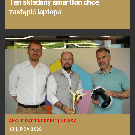
Ten składany smartfon chce
zastąpić laptopa
AKCJE PARTNERSKIE
|
NEWSY
13 LIPCA 2026