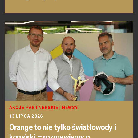
AKCJE PARTNERSKIE
|
NEWSY
13 LIPCA 2026
Orange to nie tylko światłowody i
komórki – rozmawiamy o