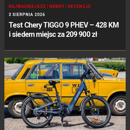
NAJWAŻNIEJSZE
|
NEWSY
|
RECENZJE
3 SIERPNIA 2026
Test Chery TIGGO 9 PHEV – 428 KM
i siedem miejsc za 209 900 zł