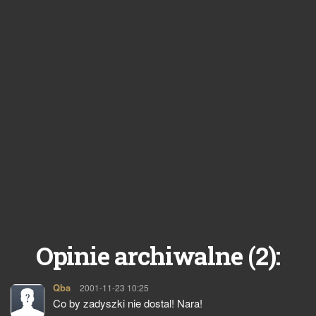
2
Opinie archiwalne (
):
Qba
pisze:
2001-11-23 10:25
Co by zadyszki nie dostal! Nara!