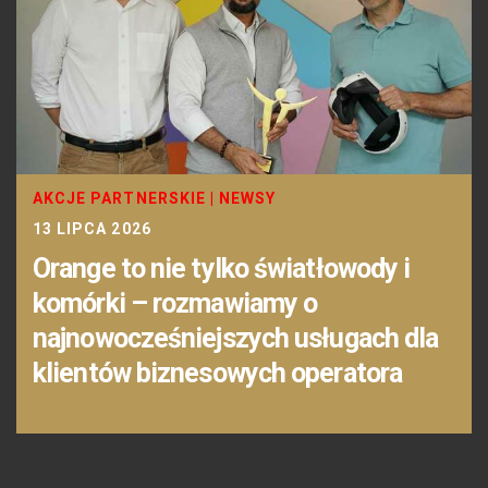
AKCJE PARTNERSKIE
|
NEWSY
13 LIPCA 2026
Orange to nie tylko światłowody i
komórki – rozmawiamy o
najnowocześniejszych usługach dla
klientów biznesowych operatora