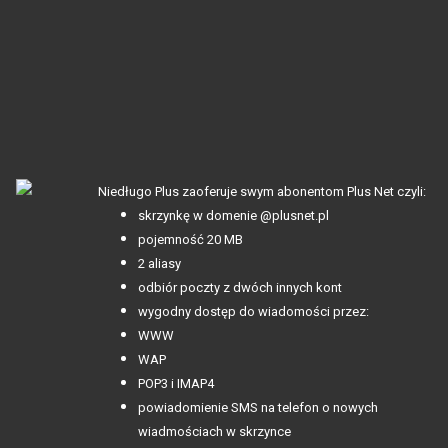
Niedługo Plus zaoferuje swym abonentom Plus Net czyli:
skrzynkę w domenie @plusnet.pl
pojemność 20 MB
2 aliasy
odbiór poczty z dwóch innych kont
wygodny dostęp do wiadomości przez:
WWW
WAP
POP3 i IMAP4
powiadomienie SMS na telefon o nowych
wiadmościach w skrzynce