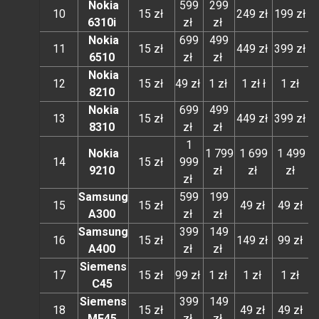
Nokia
599
299
10
15 zł
249 zł
199 zł
1
6310i
zł
zł
Nokia
699
499
11
15 zł
449 zł
399 zł
2
6510
zł
zł
Nokia
12
15 zł
49 zł
1 zł
1 zł ł
1 zł
8210
Nokia
699
499
13
15 zł
449 zł
399 zł
2
8310
zł
zł
1
Nokia
1 799
1 699
1 499
14
15 zł
999
9
9210
zł
zł
zł
zł
Samsung
599
199
15
15 zł
49 zł
49 zł
A300
zł
zł
Samsung
399
149
16
15 zł
149 zł
99 zł
A400
zł
zł
Siemens
17
15 zł
99 zł
1 zł
1 zł
1 zł
C45
Siemens
399
149
18
15 zł
49 zł
49 zł
ME45
zł
zł