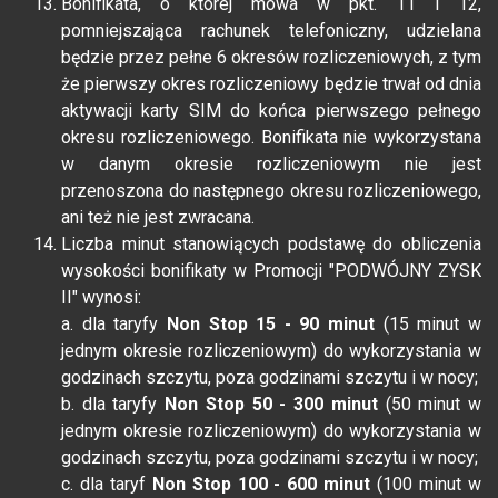
Bonifikata, o której mowa w pkt. 11 i 12,
pomniejszająca rachunek telefoniczny, udzielana
będzie przez pełne 6 okresów rozliczeniowych, z tym
że pierwszy okres rozliczeniowy będzie trwał od dnia
aktywacji karty SIM do końca pierwszego pełnego
okresu rozliczeniowego. Bonifikata nie wykorzystana
w danym okresie rozliczeniowym nie jest
przenoszona do następnego okresu rozliczeniowego,
ani też nie jest zwracana.
Liczba minut stanowiących podstawę do obliczenia
wysokości bonifikaty w Promocji "PODWÓJNY ZYSK
II" wynosi:
a. dla taryfy
Non Stop 15 - 90 minut
(15 minut w
jednym okresie rozliczeniowym) do wykorzystania w
godzinach szczytu, poza godzinami szczytu i w nocy;
b. dla taryfy
Non Stop 50 - 300 minut
(50 minut w
jednym okresie rozliczeniowym) do wykorzystania w
godzinach szczytu, poza godzinami szczytu i w nocy;
c. dla taryf
Non Stop 100 - 600 minut
(100 minut w