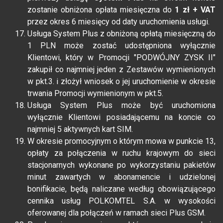
zostanie obniżona opłata miesięczna do
1 zł + VAT
przez okres 6 miesięcy od daty uruchomienia usługi.
Usługa System Plus z obniżoną opłatą miesięczną do
1 PLN może zostać udostępniona wyłącznie
Klientowi, który w Promocji "PODWÓJNY ZYSK II"
zakupił co najmniej jeden z Zestawów wymienionych
w pkt.3. i złożył wniosek o jej uruchomienie w okresie
trwania Promocji wymienionym w pkt.5.
Usługa System Plus może być uruchomiona
wyłącznie Klientowi posiadającemu na koncie co
najmniej 5 aktywnych kart SIM.
W okresie promocyjnym o którym mowa w punkcie 13,
opłaty za połączenia w ruchu krajowym do sieci
stacjonarnych wykonane po wykorzystaniu pakietów
minut zawartych w abonamencie i udzielonej
bonifikacie, będą naliczane według obowiązującego
cennika usług POLKOMTEL S.A. w wysokości
oferowanej dla połączeń w ramach sieci Plus GSM.