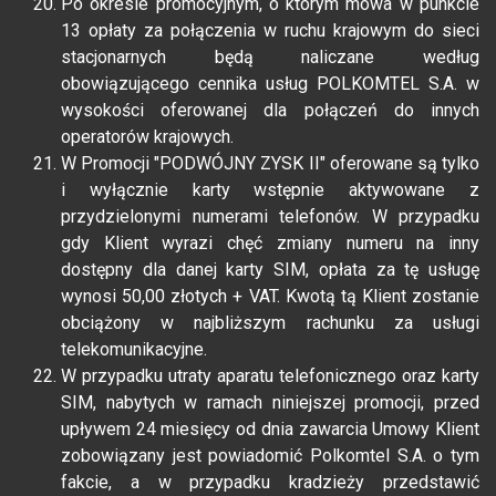
Po okresie promocyjnym, o którym mowa w punkcie
13 opłaty za połączenia w ruchu krajowym do sieci
stacjonarnych będą naliczane według
obowiązującego cennika usług POLKOMTEL S.A. w
wysokości oferowanej dla połączeń do innych
operatorów krajowych.
W Promocji "PODWÓJNY ZYSK II" oferowane są tylko
i wyłącznie karty wstępnie aktywowane z
przydzielonymi numerami telefonów. W przypadku
gdy Klient wyrazi chęć zmiany numeru na inny
dostępny dla danej karty SIM, opłata za tę usługę
wynosi 50,00 złotych + VAT. Kwotą tą Klient zostanie
obciążony w najbliższym rachunku za usługi
telekomunikacyjne.
W przypadku utraty aparatu telefonicznego oraz karty
SIM, nabytych w ramach niniejszej promocji, przed
upływem 24 miesięcy od dnia zawarcia Umowy Klient
zobowiązany jest powiadomić Polkomtel S.A. o tym
fakcie, a w przypadku kradzieży przedstawić