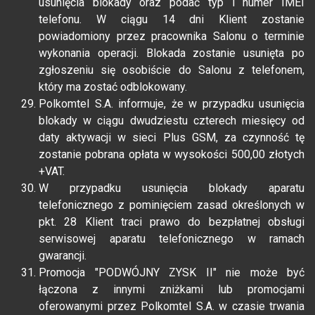
usunięcia blokady oraz podać typ i numer IMEI
telefonu. W ciągu 14 dni Klient zostanie
powiadomiony przez pracownika Salonu o terminie
wykonania operacji. Blokada zostanie usunięta po
zgłoszeniu się osobiście do Salonu z telefonem,
który ma zostać odblokowany.
Polkomtel S.A. informuje, że w przypadku usunięcia
blokady w ciągu dwudziestu czterech miesięcy od
daty aktywacji w sieci Plus GSM, za czynność tę
zostanie pobrana opłata w wysokości 500,00 złotych
+VAT.
W przypadku usunięcia blokady aparatu
telefonicznego z pominięciem zasad określonych w
pkt. 28 Klient traci prawo do bezpłatnej obsługi
serwisowej aparatu telefonicznego w ramach
gwarancji.
Promocja "PODWÓJNY ZYSK II" nie może być
łączona z innymi zniżkami lub promocjami
oferowanymi przez Polkomtel S.A. w czasie trwania