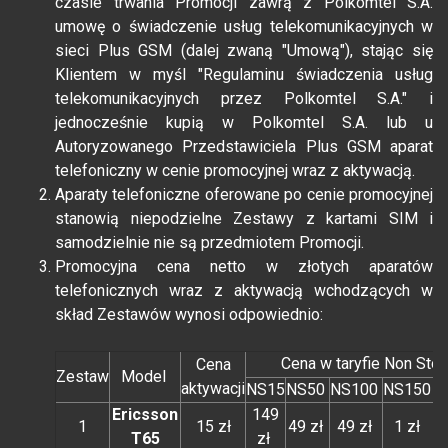
czasie trwania Promocji zawrą z Polkomtel S.A.
umowę o świadczenie usług telekomunikacyjnych w
sieci Plus GSM (dalej zwaną "Umową"), stając się
Klientem w myśl "Regulaminu świadczenia usług
telekomunikacyjnych przez Polkomtel S.A." i
jednocześnie kupią w Polkomtel S.A. lub u
Autoryzowanego Przedstawiciela Plus GSM aparat
telefoniczny w cenie promocyjnej wraz z aktywacją.
Aparaty telefoniczne oferowane po cenie promocyjnej
stanowią niepodzielne Zestawy z kartami SIM i
samodzielnie nie są przedmiotem Promocji.
Promocyjna cena netto w złotych aparatów
telefonicznych wraz z aktywacją wchodzących w
skład Zestawów wynosi odpowiednio:
Cena w taryfie Non Sto
Cena
Zestaw
Model
aktywacji
NS15
NS50
NS100
NS150
N
Ericsson
149
1
15 zł
49 zł
49 zł
1 zł
T65
zł