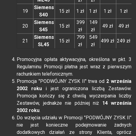
Siemens
19
15 zł
1 zł
1 zł
1 zł
1 zł
S40
Siemens
399
149
20
15 zł
49 zł
49 zł
S45
zł
zł
Siemens
799
549
21
15 zł
499 zł
249 zł
SL45
zł
zł
Promocyjna opłata aktywacyjna, określona w pkt. 3
Regulaminu Promocji płatna jest wraz z pierwszym
rachunkiem telefonicznym.
Promocja "PODWÓJNY ZYSK II" trwa od
2 września
2002 roku
i jest ograniczona liczbą Zestawów.
Promocja kończy się z chwilą wyczerpania liczby
Zestawów, jednakże nie później niż
14 września
2002 roku
.
Do wzięcia udziału w Promocji "PODWÓJNY ZYSK II"
nie jest konieczne podejmowanie żadnych
dodatkowych działań ze strony Klienta, oprócz