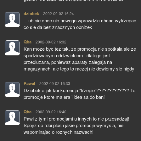
dziobek
pisze:
2002-09-02 16:24
...lub nie chce nic nowego wprowdzic chcac wytrzepac
co sie da bez znacznych obnizek
Qba
pisze:
2002-09-02 16:32
Kan moze byc tez tak, ze promocja nie spotkala sie ze
spodziewanym oddzwiekiem i dlatego jest
przedluzana, poniewaz aparaty zalegaja na
magazynach! ale tego to raczej nie dowiemy sie nigdy!
Pawel
pisze:
2002-09-02 16:33
Dziobek a jak konkurencja "trzepie"????????????? Te
promocje ktore ma era i idea sa do bani
Qba
pisze:
2002-09-02 16:40
Pawl z tymi promocjami u innych to nie przesadzaj!
Spojrz co robi plus i jakie promocje wymysla, nie
wspominajac o roznych nazwach!