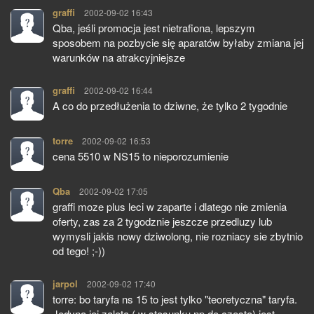
graffi
pisze:
2002-09-02 16:43
Qba, jeśli promocja jest nietrafiona, lepszym
sposobem na pozbycie się aparatów byłaby zmiana jej
warunków na atrakcyjniejsze
graffi
pisze:
2002-09-02 16:44
A co do przedłużenia to dziwne, że tylko 2 tygodnie
torre
pisze:
2002-09-02 16:53
cena 5510 w NS15 to nieporozumienie
Qba
pisze:
2002-09-02 17:05
graffi moze plus leci w zaparte i dlatego nie zmienia
oferty, zas za 2 tygodznie jeszcze przedluzy lub
wymysli jakis nowy dziwolong, nie rozniacy sie zbytnio
od tego! ;-))
jarpol
pisze:
2002-09-02 17:40
torre: bo taryfa ns 15 to jest tylko "teoretyczna" taryfa.
Jedyna jej zaleta ( w stosunku np do czesto) jest