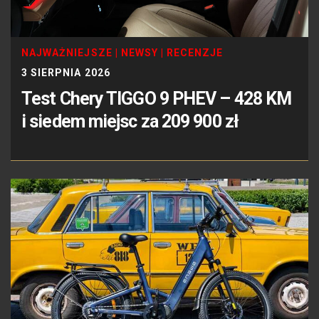
NAJWAŻNIEJSZE
|
NEWSY
|
RECENZJE
3 SIERPNIA 2026
Test Chery TIGGO 9 PHEV – 428 KM
i siedem miejsc za 209 900 zł