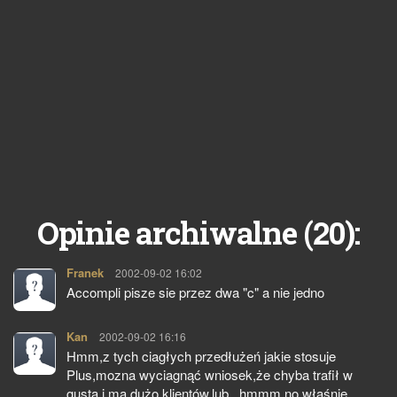
20
Opinie archiwalne (
):
Franek
pisze:
2002-09-02 16:02
Accompli pisze sie przez dwa "c" a nie jedno
Kan
pisze:
2002-09-02 16:16
Hmm,z tych ciagłych przedłużeń jakie stosuje
Plus,mozna wyciagnąć wniosek,że chyba trafił w
gusta i ma dużo klientów,lub...hmmm no właśnie.