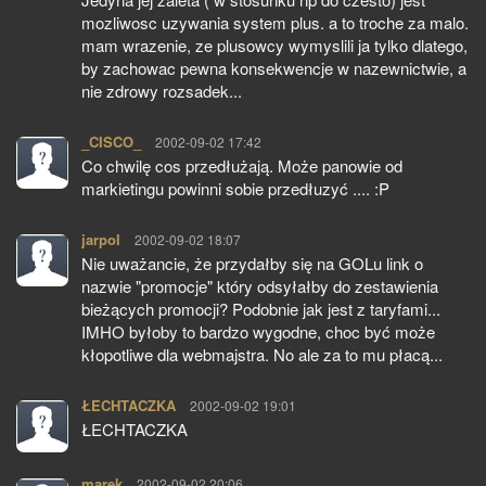
mozliwosc uzywania system plus. a to troche za malo.
mam wrazenie, ze plusowcy wymyslili ja tylko dlatego,
by zachowac pewna konsekwencje w nazewnictwie, a
nie zdrowy rozsadek...
_CISCO_
pisze:
2002-09-02 17:42
Co chwilę cos przedłużają. Może panowie od
markietingu powinni sobie przedłuzyć .... :P
jarpol
pisze:
2002-09-02 18:07
Nie uważancie, że przydałby się na GOLu link o
nazwie "promocje" który odsyłałby do zestawienia
bieżących promocji? Podobnie jak jest z taryfami...
IMHO byłoby to bardzo wygodne, choc być może
kłopotliwe dla webmajstra. No ale za to mu płacą...
ŁECHTACZKA
pisze:
2002-09-02 19:01
ŁECHTACZKA
marek
pisze:
2002-09-02 20:06