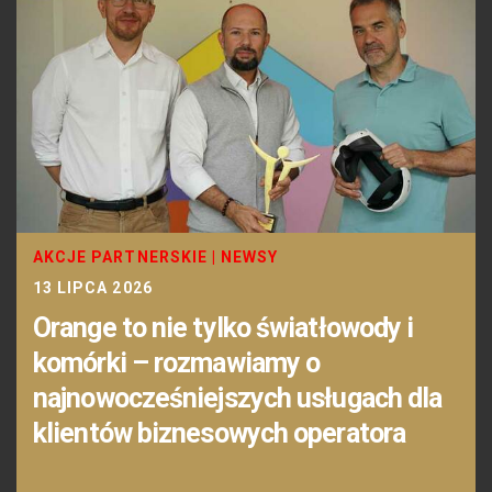
AKCJE PARTNERSKIE
|
NEWSY
13 LIPCA 2026
Orange to nie tylko światłowody i
komórki – rozmawiamy o
najnowocześniejszych usługach dla
klientów biznesowych operatora