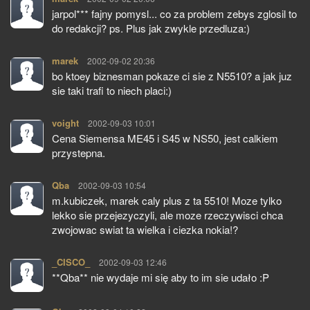
jarpol*** fajny pomysl... co za problem zebys zglosil to
do redakcji? ps. Plus jak zwykle przedluza:)
marek
pisze:
2002-09-02 20:36
bo ktoey biznesman pokaze ci sie z N5510? a jak juz
sie taki trafi to niech placi:)
voight
pisze:
2002-09-03 10:01
Cena Siemensa ME45 i S45 w NS50, jest calkiem
przystepna.
Qba
pisze:
2002-09-03 10:54
m.kubiczek, marek caly plus z ta 5510! Moze tylko
lekko sie przejezyczyli, ale moze rzeczywisci chca
zwojowac swiat ta wielka i ciezka nokia!?
_CISCO_
pisze:
2002-09-03 12:46
**Qba** nie wydaje mi się aby to im sie udało :P