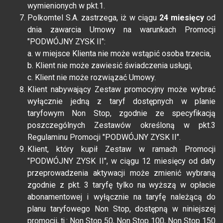
wymienionych w pkt.1.
Polkomtel S.A. zastrzega, iż w ciągu
24 miesięcy
od
dnia zawarcia Umowy na warunkach Promocji
"PODWÓJNY ZYSK II":
a. w miejsce Klienta nie może wstąpić osoba trzecia,
b. Klient nie może zawiesić świadczenia usługi,
c. Klient nie może rozwiązać Umowy.
Klient nabywający Zestaw promocyjny może wybrać
wyłącznie jedną z taryf dostępnych w planie
taryfowym Non Stop, zgodnie ze specyfikacją
poszczególnych Zestawów określoną w pkt.3
Regulaminu Promocji "PODWÓJNY ZYSK II".
Klient, który kupił Zestaw w ramach Promocji
"PODWÓJNY ZYSK II", w ciągu 12 miesięcy od daty
przeprowadzenia aktywacji może zmienić wybraną
zgodnie z pkt. 3 taryfę tylko na wyższą w opłacie
abonamentowej i wyłącznie na taryfę należącą do
planu taryfowego Non Stop, dostępną w niniejszej
promocji, tj.: Non Stop 50, Non Stop 100, Non Stop 150