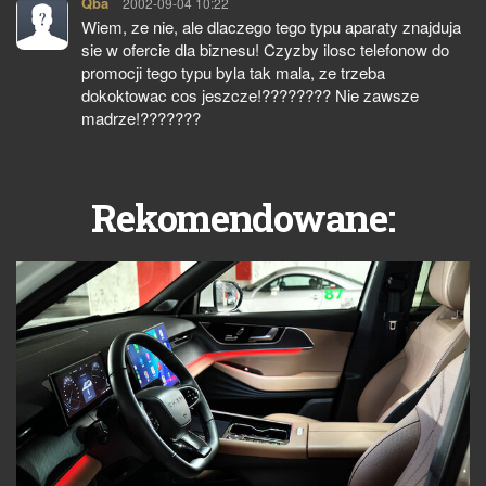
Qba
pisze:
2002-09-04 10:22
Wiem, ze nie, ale dlaczego tego typu aparaty znajduja
sie w ofercie dla biznesu! Czyzby ilosc telefonow do
promocji tego typu byla tak mala, ze trzeba
dokoktowac cos jeszcze!???????? Nie zawsze
madrze!???????
Rekomendowane: