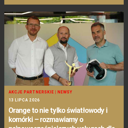
AKCJE PARTNERSKIE
|
NEWSY
13 LIPCA 2026
Orange to nie tylko światłowody i
komórki – rozmawiamy o