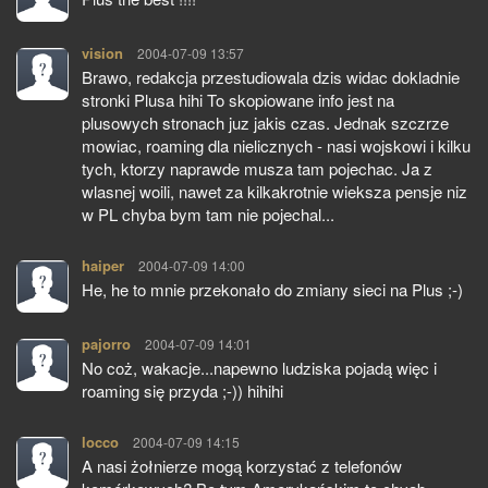
vision
pisze:
2004-07-09 13:57
Brawo, redakcja przestudiowala dzis widac dokladnie
stronki Plusa hihi To skopiowane info jest na
plusowych stronach juz jakis czas. Jednak szczrze
mowiac, roaming dla nielicznych - nasi wojskowi i kilku
tych, ktorzy naprawde musza tam pojechac. Ja z
wlasnej woili, nawet za kilkakrotnie wieksza pensje niz
w PL chyba bym tam nie pojechal...
haiper
pisze:
2004-07-09 14:00
He, he to mnie przekonało do zmiany sieci na Plus ;-)
pajorro
pisze:
2004-07-09 14:01
No coż, wakacje...napewno ludziska pojadą więc i
roaming się przyda ;-)) hihihi
locco
pisze:
2004-07-09 14:15
A nasi żołnierze mogą korzystać z telefonów