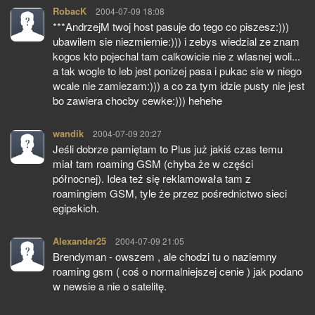
RobacK
pisze:
2004-07-09 18:08
***AndrzejM twoj host pasuje do tego co piszesz:)))
ubawilem sie niezmiernie:))) i zebys wiedzial ze znam
kogos kto pojechal tam calkowicie nie z wlasnej woli...
a tak wogle to leb jest ponizej pasa i pukac sie w niego
wcale nie zamiezam:))) a co za tym idzie pusty nie jest
bo zawiera chocby cewke:))) hehehe
wandik
pisze:
2004-07-09 20:27
Jeśli dobrze pamiętam to Plus już jakiś czas temu
miał tam roaming GSM (chyba że w części
północnej). Idea też się reklamowała tam z
roamingiem GSM, tyle że przez pośrednictwo sieci
egipskich.
Alexander25
pisze:
2004-07-09 21:05
Brendyman - owszem , ale chodzi tu o naziemny
roaming gsm ( coś o normalniejszej cenie ) jak podano
w newsie a nie o satelitę.