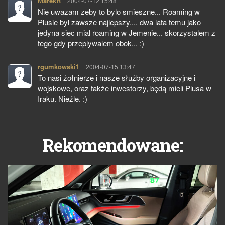
MarekR
pisze:
2004-07-12 15:48
Nie uwazam zeby to bylo smieszne... Roaming w
Plusie byl zawsze najlepszy.... dwa lata temu jako
jedyna siec mial roaming w Jemenie... skorzystalem z
tego gdy przeplywalem obok... :)
rgumkowski1
pisze:
2004-07-15 13:47
To nasi żołnierze i nasze służby organizacyjne i
wojskowe, oraz także inwestorzy, będą mieli Plusa w
Iraku. Nieźle. :)
Rekomendowane: