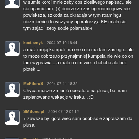
w sumie korci mnie zeby cos zlosliwego napisac...ale
sie opamietam;-))) dobrze ze zasieg roamingowy sie
powieksza, szkoda za okradaja w tym roamingu
niezmiernie i to wszyscy operatorzy,a KE miala sie
tym zajac i zeby sobie polamala:-(
koci.smyk
pisze:
2004-07-10 16:44
a mąż mojej kumpeli ma ere i nie ma tam zasiegu...ale
to moze dobrze,to przynajmniej kumpela nie wie co on
tam wyprawia....a malo o nim wie:-) hehehe ale bez
plotek....
McPiteroS
pisze:
2004-07-11 18:32
Chyba musze zmienić operatora na plusa, bo mam
zaplanowane wakacje w Iraku... :D
SMSone.pl
pisze:
2004-07-12 04:12
+ zawsze byl gora wiec sam osobiscie zapraszam do
plusa.