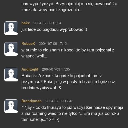
nas wypożyczyć. Przynajmniej ma się pewność że
zadziała w sytuacji zagrożenia...
bakx
pisze:
2004-07-09 16:04
juz lece do bagdadu wyprobowac ;)
RobacK
pisze:
2004-07-09 17:12
w sumie to nie znam nikogo kto by tam pojechal z
wlasnej woli...
AndrzejM
pisze:
2004-07-09 17:35
Roback: A znasz kogoś kto pojechał tam z
przymusu? Puknij się w pusty łeb zanim będziesz
brednie wypisywał. &
Brendyman
pisze:
2004-07-09 17:46
***jay - co do thuraya to juz wszystkie nasze opy maja
z nia roaming wiec to nie tylko "...Era ma już od roku
tam satelitę..." :-P :-)