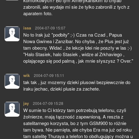
komórkowych? Bo tym Amerykańskim to chyab
zabronili, ale wydaje mi sie że tylko zabronili z tych z
aparatem foto.
issa
pisze:
2004-07-09 15:07
No to Irak już "podbity" ;-) Czas na Czad , Papua
Nowa Gwinea i Zanzibar. No chyba , że Plus jest już
tam obecny. Widać , że lekcje Idei nie poszły w las ;-)
"Halo Stasiek, halo Stasiek , widze al Zrkhaviego ,
oplającego się pod palmą , jak mnie słyszysz ? Over."
wik
pisze:
2004-07-09 15:11
tak tak , juz mozemy dzieki plusowi bezpiewcznie do
iraku jechac, dzieki plusie za zachete.
jay
pisze:
2004-07-09 15:28
W sumie to Ci którzy tam potrzebują telefonu, czyli
żołnierze, mają łączność zapewnioną. A reszta z
satelitarnego korzysta, bo z tym GSM900 to różnie
tam bywa. Nie pamięta, ale chyba Era ma już od roku
tam satelitę Thuraya a telefon to obdługujący można u