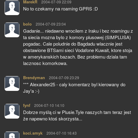
MarekR
pisze:
2004-07-09 22:09
No to czekamy na roaming GPRS :D
bolo
pisze:
2004-07-09 23:04
Gadanie... niedawno wrocilem z Iraku i bez roamingu z
ta siecia mozna bylo z komory plusowej (SIMPLUSA)
pogadac. Cale poludnie do Bagdadu wlacznie jest
obstawione BTSami sieci Vodafone Kuwait, ktore stoja
w amerykanskich bazach. Bez problemu dziala tam
lacznosc komorkowa.
Brendyman
pisze:
2004-07-09 23:29
*** Alexander25 - caly komentarz byl kierowany do
Jay'a :-)
fynf
pisze:
2004-07-10 14:10
Dobrze myślą ci w Plusie.Tyle naszych tam teraz jest
że napewno ktoś skorzysta...
koci.smyk
pisze:
2004-07-10 16:43