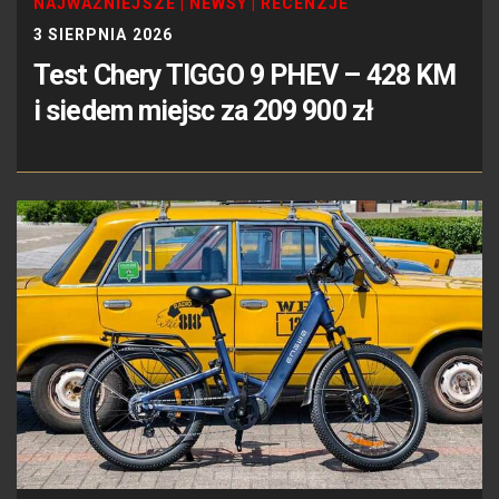
NAJWAŻNIEJSZE
|
NEWSY
|
RECENZJE
3 SIERPNIA 2026
Test Chery TIGGO 9 PHEV – 428 KM
i siedem miejsc za 209 900 zł