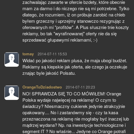
zachwalając zawarte w ofercie bzdety, które obecnie
mam za darmo i do niczego nie są mi potrzebne. Tylko
dlatego, że rozumiem, iż on próbuje zarobić na chleb
byłem grzeczny i uprzejmy stanowczo rezygnując z
oferowanych mi "profitów". A Plus słusznie tnie koszty
reklamy, bo tak "wyrafinowanej" oferty nie da się
sprzedawać głupawymi reklamami, :-)
tomay
pisze:
2014-07-11 15:53
Widać po jakości reklam plusa, że maja ubogi budżet.
Reklamy są kiepskie jak oferta, ale czego ja oczekuje
znając byle jakość Polsatu.
OrangeToDziadostwo
pisze:
2014-07-11 20:23
NO! SPRAWDZA SIĘ TO CO MÓWIŁEM! Orange
Polska wydaje najwięcej na reklamę! O czym to
świadczy? NIesmaczny cukierek jedynie atrakcyjnie
opakowany.... No i zastanówmy się - czy ta kasa
przeznaczona na reklamę nie mogłaby być inaczej lub
mądrzej wydana? Np. na inwestycje technologiczne i
segment IT ? No właśnie... Jedyne co Orange potrafi