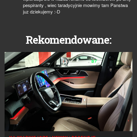
pespiranty , wiec taradycyjnie mowimy tam Panstwa
juz dziekujemy :-D
Rekomendowane: