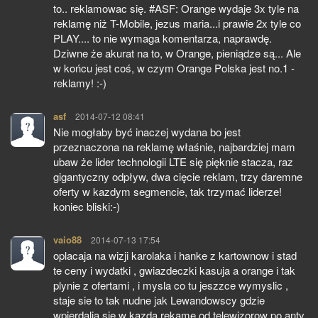
to.. reklamowac się. #ASF: Orange wydaje 3x tyle na
reklamę niż T-Mobile, jezus maria...i prawie 2x tyle co
PLAY.... to nie wymaga komentarza, naprawdę.
Dziwne że akurat na to, w Orange, pieniądze są... Ale
w końcu jest coś, w czym Orange Polska jest no.1 -
reklamy! :-)
asf
pisze:
2014-07-12 08:41
Nie mogłaby być inaczej wydana bo jest
przeznaczona na reklamę właśnie, najbardziej mam
ubaw że lider technologii LTE się pięknie stacza, raz
gigantyczny odpływ, dwa cięcie reklam, trzy daremne
oferty w kazdym segmencie, tak trzymać liderze!
koniec bliski:-)
vaio88
pisze:
2014-07-13 17:54
oplacaja na wizji karolaka i hanke z kartownow i stad
te ceny i wydatki , gwiazdeczki kasuja a orange i tak
plynie z ofertami , i mysla co tu jeszzce wymyslic ,
staje sie to tak nudne jak Lewandowscy gdzie
wpierdalja sie w kazda rekame od telewizorow po anty