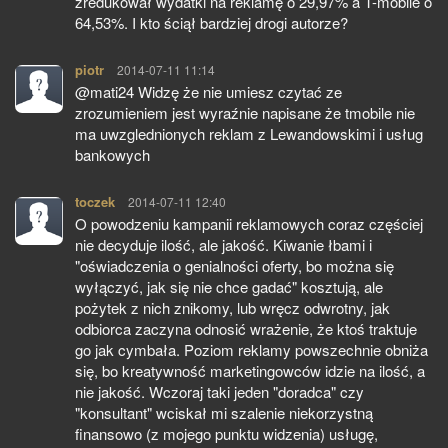
zredukował wydatki na reklamę o 29,97% a T-mobile o
64,53%. I kto ściął bardziej drogi autorze?
piotr
pisze:
2014-07-11 11:14
@mati24 Widzę że nie umiesz czytać ze
zrozumieniem jest wyraźnie napisane że tmobile nie
ma uwzglednionych reklam z Lewandowskimi i usług
bankowych
toczek
pisze:
2014-07-11 12:40
O powodzeniu kampanii reklamowych coraz częściej
nie decyduje ilość, ale jakość. Kiwanie łbami i
"oświadczenia o genialności oferty, bo można się
wyłączyć, jak się nie chce gadać" kosztują, ale
pożytek z nich znikomy, lub wręcz odwrotny, jak
odbiorca zaczyna odnosić wrażenie, że ktoś traktuje
go jak cymbała. Poziom reklamy powszechnie obniża
się, bo kreatywność marketingowców idzie na ilość, a
nie jakość. Wczoraj taki jeden "doradca" czy
"konsultant" wciskał mi szalenie niekorzystną
finansowo (z mojego punktu widzenia) usługę,