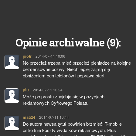
9
Opinie archiwalne (
):
piotr
pisze:
2014-07-11 10:06
No przecież trzeba mieć przecież pieniądze na kolejne
bezsensowne pozwy. Niech lepiej zajmą się
obniżeniem cen telefonów i poprawą ofert.
plu
pisze:
2014-07-11 10:24
Może po prostu znajdują się w pozycjach
reklamowych Cyfrowego Polsatu
mati24
pisze:
2014-07-11 10:44
Do autora newsa tytuł powinien brzmieć: T-mobile
ostro tnie koszty wydatków reklamowych. Plus