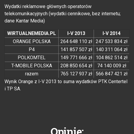
Wydatki reklamowe głównych operatorów
telekomunikacyjnych (wydatki cennikowe, bez internetu;
dane Kantar Media)
WIRTUALNEMEDIA.PL
I-V 2013
I-V 2014
ORANGE POLSKA
264 648 110 zł
247 533 834 zł
P4
141 857 507 zł
140 311 064 zł
POLKOMTEL
149 771 666 zł
104 862 514 zł
T-MOBILE POLSKA
208 850 654 zł
74 140 009 zł
razem
765 127 937 zł
566 847 421 zł
Wynik Orange z I-V 2013 to suma wydatków PTK Centertel
i TP SA.
Opinie: