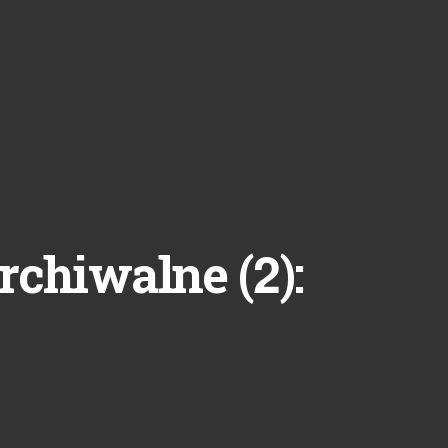
2
rchiwalne (
):