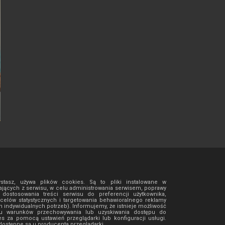
ystasz, używa plików cookies. Są to pliki instalowane w
jących z serwisu, w celu administrowania serwisem, poprawy
ostosowania treści serwisu do preferencji użytkownika,
 celów statystycznych i targetowania behawioralnego reklamy
h indywidualnych potrzeb). Informujemy, że istnieje możliwość
isu warunków przechowywania lub uzyskiwania dostępu do
es za pomocą ustawień przeglądarki lub konfiguracji usługi.
ostępne są u producenta przeglądarki.