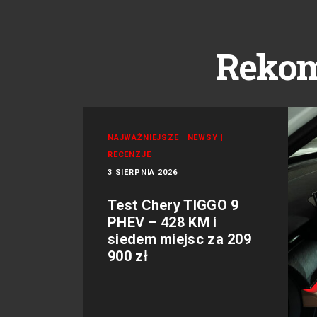
Reko
NAJWAŻNIEJSZE
|
NEWSY
|
RECENZJE
3 SIERPNIA 2026
Test Chery TIGGO 9
PHEV – 428 KM i
siedem miejsc za 209
900 zł