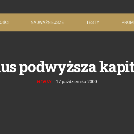
OŚCI
NAJWAŻNIEJSZE
TESTY
PROM
lus podwyższa kapit
17 października 2000
NEWSY