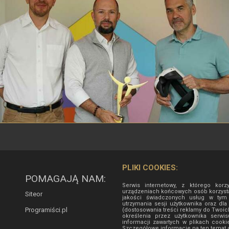
PLIKI COOKIES:
POMAGAJĄ NAM:
Serwis internetowy, z którego korz
urządzeniach końcowych osób korzysta
Siteor
jakości świadczonych usług w tym d
utrzymania sesji użytkownika oraz dla
Programiści.pl
(dostosowania treści reklamy do Twoic
określenia przez użytkownika serw
informacji zawartych w plikach cooki
Szczegółowe informacje na ten temat d