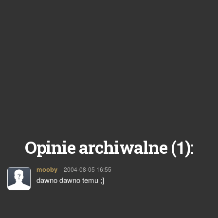
1
Opinie archiwalne (
):
mooby
pisze:
2004-08-05 16:55
dawno dawno temu ;]