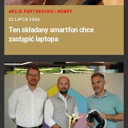
AKCJE PARTNERSKIE
|
NEWSY
22 LIPCA 2026
Ten składany smartfon chce
zastąpić laptopa