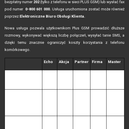
bezpłatny numer
202
(tylko z telefonu w sieci PLUS GSM) lub wysłać fax
pod numer
0-800 601 000.
Usługa uruchomiona zostać może również
poprzez
Elektroniczne Biuro Obsługi Klienta.
Nowa usługa pozwala użytkownikom Plus GSM prowadzić dłuższe
rozmowy, wykonywać większą liczbę połączeń, wysyłać tanie SMS, a
dzięki temu znacznie ograniczyć koszty korzystania z telefonu
komórkowego.
Echo
Akcja
Partner
Firma
Master
Liczba minut w
20
30
60
90
120
PLUS TOBIE
Wysłanie
0,60 zł
0,60 zł
0,60 zł
0,60 zł
0,60 zł
pierwszych 30
SMS w miesiącu
Wysłanie każdego
0,30 zł
0,30 zł
0,30 zł
0,30 zł
0,30 zł
kolejnego SMS