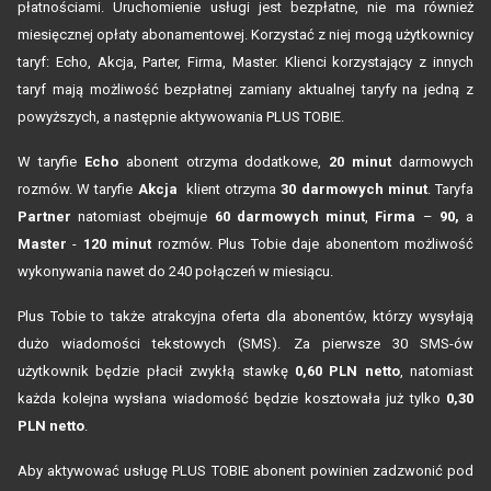
płatnościami. Uruchomienie
usługi jest bezpłatne, nie ma również
miesięcznej opłaty abonamentowej. Korzystać z niej mogą użytkownicy
taryf: Echo, Akcja, Parter, Firma, Master. Klienci korzystający z innych
taryf mają możliwość bezpłatnej zamiany aktualnej taryfy na jedną z
powyższych, a następnie aktywowania PLUS TOBIE.
W taryfie
Echo
abonent otrzyma dodatkowe,
20 minut
darmowych
rozmów. W taryfie
Akcja
klient otrzyma
30 darmowych minut
. Taryfa
Partner
natomiast obejmuje
60 darmowych minut
,
Firma
–
90,
a
Master
-
120 minut
rozmów.
Plus Tobie daje abonentom możliwość
wykonywania nawet do 240 połączeń w miesiącu.
Plus Tobie to także atrakcyjna oferta dla abonentów, którzy wysyłają
dużo wiadomości tekstowych (SMS). Za pierwsze 30 SMS-ów
użytkownik będzie płacił zwykłą stawkę
0,60 PLN netto
, natomiast
każda kolejna wysłana wiadomość będzie kosztowała już tylko
0,30
PLN netto
.
Aby aktywować usługę PLUS TOBIE
abonent powinien zadzwonić pod