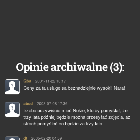
3
Opinie archiwalne (
):
Qba
pisze:
2001-11-22 10:17
Ceny za ta usluge sa beznadziejnie wysoki! Nara!
abcd
pisze:
2003-07-08 17:36
trzeba oczywiście mieć Nokie, kto by pomyślał, że
trzy lata później będzie można przesyłać zdjęcia, az
strach pomyśleć co będzie za trzy lata
dt
pisze:
2005-02-20 04:59