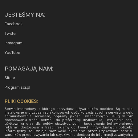
JESTEŚMY NA:
Facebook
Twitter
Instagram
YouTube
POMAGAJĄ NAM:
Siteor
Programiści.pl
PLIKI COOKIES:
Serwis internetowy, z którego korzystasz, używa plików cookies. Są to pliki
instalowane w urządzeniach końcowych osób korzystających z serwisu, w celu
administrowania serwisem, poprawy jakości świadczonych usług w tym
dostosowania treści serwisu do preferencji użytkownika, utrzymania sesji
użytkownika oraz dla celów statystycznych i targetowania behawioralnego
reklamy (dostosowania treści reklamy do Twoich indywidualnych potrzeb).
Informujemy, że istnieje możliwość określenia przez użytkownika serwisu
warunków przechowywania lub uzyskiwania dostępu do informacji zawartych w