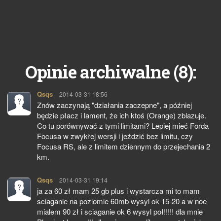
8
Opinie archiwalne (
):
Qsqs
pisze:
2014-03-31 18:56
Znów zaczynają "działania zaczepne", a później
będzie płacz i lament, że ich ktoś (Orange) zblazuje.
Co tu porównywać z tymi limitami? Lepiej mieć Forda
Focusa w zwykłej wersji i jeździć bez limitu, czy
Focusa RS, ale z limitem dziennym do przejechania 2
km.
Qsqs
pisze:
2014-03-31 19:14
ja za 60 zł mam 25 gb plus i wystarcza mi to mam
sciaganie na poziomie 60mb wysyl ok 15-20 a w noe
mialem 90 zł i sciaganie ok 6 wysyl poł!!!!! dla mnie