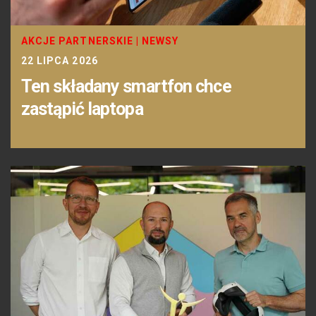
AKCJE PARTNERSKIE
|
NEWSY
22 LIPCA 2026
Ten składany smartfon chce
zastąpić laptopa