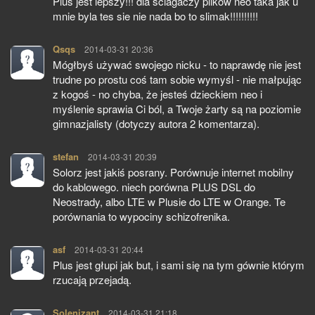
Plus jest lepszy!!! dla sciagaczy plikow neo taka jak u
mnie byla tes sie nie nada bo to slimak!!!!!!!!!!
Qsqs
pisze:
2014-03-31 20:36
Mógłbyś używać swojego nicku - to naprawdę nie jest
trudne po prostu coś tam sobie wymyśl - nie małpując
z kogoś - no chyba, że jesteś dzieckiem neo i
myślenie sprawia Ci ból, a Twoje żarty są na poziomie
gimnazjalisty (dotyczy autora 2 komentarza).
stefan
pisze:
2014-03-31 20:39
Solorz jest jakiś posrany. Porównuje internet mobilny
do kablowego. niech porówna PLUS DSL do
Neostrady, albo LTE w Plusie do LTE w Orange. Te
porównania to wypociny schizofrenika.
asf
pisze:
2014-03-31 20:44
Plus jest głupi jak but, i sami się na tym gównie którym
rzucają przejadą.
Solenizant
pisze:
2014-03-31 21:18