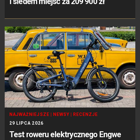
i siedem miejsc za 209 900 zł
NAJWAŻNIEJSZE
|
NEWSY
|
RECENZJE
29 LIPCA 2026
Test roweru elektrycznego Engwe