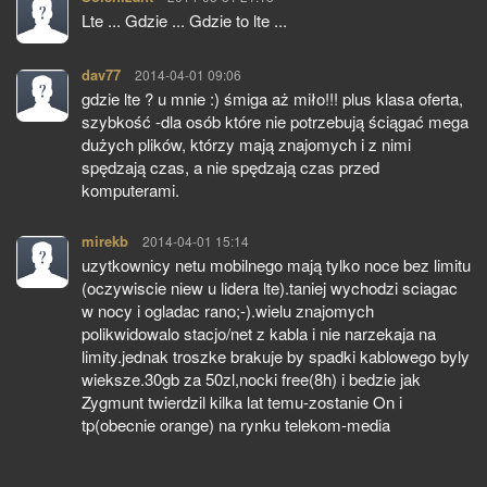
Lte ... Gdzie ... Gdzie to lte ...
dav77
pisze:
2014-04-01 09:06
gdzie lte ? u mnie :) śmiga aż miło!!! plus klasa oferta,
szybkość -dla osób które nie potrzebują ściągać mega
dużych plików, którzy mają znajomych i z nimi
spędzają czas, a nie spędzają czas przed
komputerami.
mirekb
pisze:
2014-04-01 15:14
uzytkownicy netu mobilnego mają tylko noce bez limitu
(oczywiscie niew u lidera lte).taniej wychodzi sciagac
w nocy i ogladac rano;-).wielu znajomych
polikwidowalo stacjo/net z kabla i nie narzekaja na
limity.jednak troszke brakuje by spadki kablowego byly
wieksze.30gb za 50zl,nocki free(8h) i bedzie jak
Zygmunt twierdzil kilka lat temu-zostanie On i
tp(obecnie orange) na rynku telekom-media