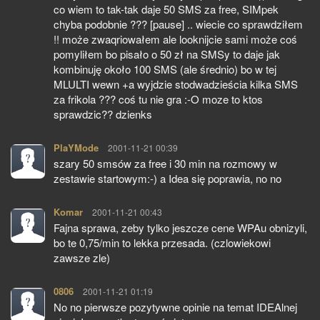
co wiem to tak-tak daje 50 SMS za free, SIMpek
chyba podobnie ??? [pause] .. wiecie co sprawdziłem
!! może zwaqriowałem ale looknijcie sami może coś
pomyliłem bo pisało o 50 zł na SMSy to daje jak
kombinuję około 100 SMS (ale średnio) bo w tej
MLULTI wewn +a wyjdzie stodwadzieścia kilka SMS
za frikola ??? coś tu nie gra :-O moze to ktos
sprawdzic?? dzienks
PlaYMode
pisze:
2001-11-21 00:39
szary 50 smsów za free i 30 min na rozmowy w
zestawie startowym:-) a Idea się poprawia, no no
Komar
pisze:
2001-11-21 00:43
Fajna sprawa, zeby tylko jeszcze cene WPAu obnizyli,
bo te 0,75/min to lekka przesada. (czlowiekowi
zawsze zle)
0806
pisze:
2001-11-21 01:19
No no pierwsze pozytywne opinie na temat IDEAlnej