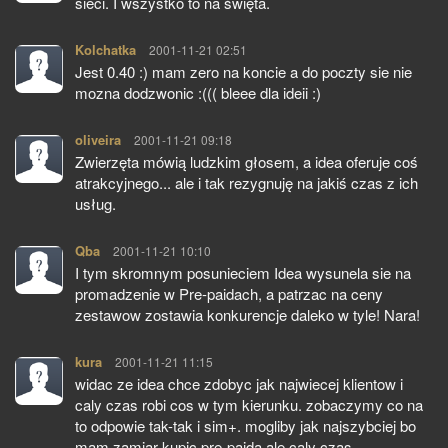
sieci. I wszystko to na święta.
Kolchatka
pisze:
2001-11-21 02:51
Jest 0.40 :) mam zero na koncie a do poczty sie nie
mozna dodzwonic :((( bleee dla ideii :)
oliveira
pisze:
2001-11-21 09:18
Zwierzęta mówią ludzkim głosem, a idea oferuje coś
atrakcyjnego... ale i tak rezygnuję na jakiś czas z ich
usług.
Qba
pisze:
2001-11-21 10:10
I tym skromnym posunieciem Idea wysunela sie na
promadzenie w Pre-paidach, a patrzac na ceny
zestawow zostawia konkurencje daleko w tyle! Nara!
kura
pisze:
2001-11-21 11:15
widac ze idea chce zdobyc jak najwiecej klientow i
caly czas robi cos w tym kierunku. zobaczymy co na
to odpowie tak-tak i sim+. mogliby jak najszybciej bo
mam zamiar kupic pre-paida ale caly czas