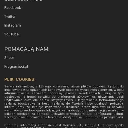
Facebook
Twitter
Instagram
YouTube
POMAGAJĄ NAM:
Siteor
Programiści.pl
PLIKI COOKIES:
Serwis internetowy, z którego korzystasz, używa plików cookies. Są to pliki
instalowane w urządzeniach końcowych osób korzystających z serwisu, w celu
administrowania serwisem, poprawy jakości świadczonych usług w tym
dostosowania treści serwisu do preferencji użytkownika, utrzymania sesji
użytkownika oraz dla celów statystycznych i targetowania behawioralnego
reklamy (dostosowania treści reklamy do Twoich indywidualnych potrzeb).
Informujemy, że istnieje możliwość określenia przez użytkownika serwisu
warunków przechowywania lub uzyskiwania dostępu do informacji zawartych w
plikach cookies za pomocą ustawień przeglądarki lub konfiguracji usługi.
Szczegółowe informacje na ten temat dostępne są u producenta przeglądarki.
Odbiorcą informacji z cookies jest Gemius S.A., Google LLC, oraz spółki