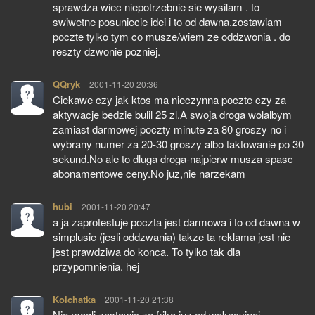
sprawdza wiec niepotrzebnie sie wysilam . to
swiwetne posuniecie idei i to od dawna.zostawiam
poczte tylko tym co musze/wiem ze oddzwonia . do
reszty dzwonie pozniej.
QQryk
pisze:
2001-11-20 20:36
Ciekawe czy jak ktos ma nieczynna poczte czy za
aktywacje bedzie bulil 25 zl.A swoja droga wolalbym
zamiast darmowej poczty minute za 80 groszy no i
wybrany numer za 20-30 groszy albo taktowanie po 30
sekund.No ale to dluga droga-najpierw musza spasc
abonamentowe ceny.No juz,nie narzekam
hubi
pisze:
2001-11-20 20:47
a ja zaprotestuje poczta jest darmowa i to od dawna w
simplusie (jesli oddzwania) takze ta reklama jest nie
jest prawdziwa do konca. To tylko tak dla
przypomnienia. hej
Kolchatka
pisze:
2001-11-20 21:38
Nie mogli zostawic za friko juz od wakacyjnej