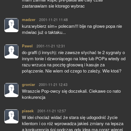
zastanawiam sie ktorego wybrac
madzer
pisze:
2001-11-21 11:48
kura:wybierz sim+ polecam!!! bije na głowe popa nie
mówiac już o taktaku...
Pawel
pisze:
2001-11-21 12:31
do graffi (i innych): nie zawsze słychać te 2 sygnały o
innym tonie i dzwoniącego na Ideę lub POPa wtedy od
razu wrzuca na pocztę głosową i kasuje za
połączenie. Nie wiem od czego to zależy. Wie ktoś?
groniar
pisze:
2001-11-21 12:43
Wraszcie Pop-owcy się doczekali. Ciekawe co nato
konkurencja
piasek
pisze:
2001-11-21 12:57
W idei chociaż widać że stara się udogodnić życie
klientom i co róż wprowadza jakieś zmiany na lepsza
a konkurencja śpi podczas gdy idea ma coraz więcej