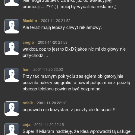
promocji.... ??? :)) mniej by wydali na reklame ;)
Macklin
pisze:
2001-11-20 21:52
Ale teraz mają lepszy chwyt reklamowy.
cieglo
pisze:
2001-11-20 21:53
waldo:a coz to jest to DxD?jakos nic mi do glowy nie
przychodzi...
fian
pisze:
2001-11-20 22:02
Przy tak marnym pokryciu zasięgiem obligatoryjnie
pocznta należy się gratis, a nawet połączenie z pocztą
obcego telefonu powinno być bezpłatne.
rafaik
pisze:
2001-11-20 22:12
coprawda nie kozystam z poczty ale to super !!!
anja
pisze:
2001-11-20 22:15
Super!!! Miałam nadzieję, że Idea wprowadzi tą usługe