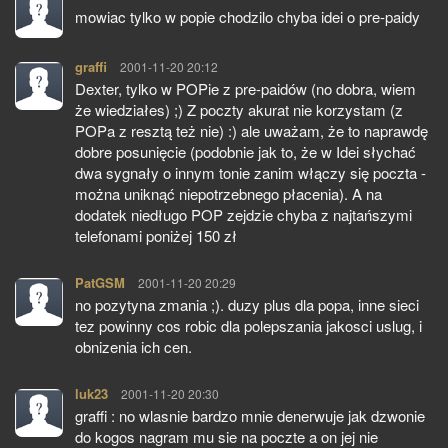
mowiac tylko w popie chodzilo chyba idei o pre-paidy
graffi
pisze:
2001-11-20 20:12
Dexter, tylko w POPie z pre-paidów (no dobra, wiem
że wiedziałes) ;) Z poczty akurat nie korzystam (z
POPa z resztą też nie) :) ale uważam, że to naprawdę
dobre posunięcie (podobnie jak to, że w Idei słychać
dwa sygnały o innym tonie zanim włączy się poczta -
można uniknąć niepotrzebnego płacenia). A na
dodatek niedługo POP zejdzie chyba z najtańszymi
telefonami poniżej 150 zł
PatGSM
pisze:
2001-11-20 20:29
no pozytyna zmania ;). duzy plus dla popa, inne sieci
tez powinny cos robic dla polepszania jakosci uslug, i
obnizenia ich cen.
luk23
pisze:
2001-11-20 20:30
graffi : no wlasnie bardzo mnie denerwuje jak dzwonie
do kogos nagram mu sie na poczte a on jej nie