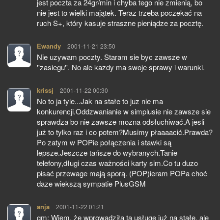
jest poczta za 24gr/min i chyba tego nie zmienią, bo
nie jest to wielki majątek. Teraz trzeba poczekać na
ruch S+, który kasuje straszne pieniądze za pocztę.
Ewandy
pisze:
2001-11-21 23:50
Nie uzywam poczty. Staram sie byc zawsze w
''zasiegu''. No ale kazdy ma swoje sprawy i warunki.
krissj
pisze:
2001-11-22 00:30
No to ja tyle...Jak na stałe to juz nie ma
konkurencji.Oddzwanianie w simplusie nie zawsze sie
sprawdza bo nie zawsze mozna odsłuchiwać.A jesli
już to tylko raz i co potem?Musimy płaaaacić.Prawda?
Po zatym w POPie połączenia i stawki są
lepsze.Jeszcze tańsze do wybranych.Tanie
telefony,długi czas ważności karty sim.Co tu duzo
pisać przewage mają sporą. (POP)ieram POPa choć
daze wiekszą sympatie PlusGSM
anja
pisze:
2001-11-22 01:21
gm: Wiem, że wprowadziła tą usługę już na stałe, ale