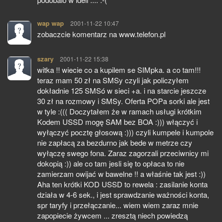
wap wap
pisze:
2001-11-22 10:47
zobaczcie komentarz na www.telefon.pl
szary
pisze:
2001-11-22 15:38
witka !! wiecie co a kupilem se SIMpka. a co tam!!!
teraz mam 50 zł na SMSy czyli jak policzyłem
dokładnie 125 SMSó w sieci +a. i na starcie jeszcze
30 zł na rozmowy i SMSy. Oferta POPa sorki ale jest
w tyle :((( Doczytałem że w ramach usługi krótkim
Kodem USSD mogę SAM bez BOA :))) włączyć i
wyłączyć pocztę głosową :))) czyli kumpele i kumpole
nie zapłacą za bezdurno jak bede w metrze czy
wyłączę swego fona. Zaraz zagorzali przeciwnicy mi
dokopią :)) ale co tam jesli się to opłaca to nie
zamierzam owijać w bawelne !! a właśnie tak jest :))
Aha ten krótki KOD USSD to rewela : zasilanie konta
działa w 4-6 sek., i jest sprawdzanie ważności konta,
spr taryfy i przełączanie... wiem wiem zaraz mnie
zapopiecie żywcem ... zresztą niech powiedzą