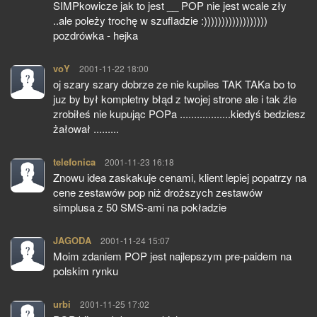
SIMPkowicze jak to jest __ POP nie jest wcale zły
..ale poleży trochę w szufladzie :))))))))))))))))))
pozdrówka - hejka
voY
pisze:
2001-11-22 18:00
oj szary szary dobrze ze nie kupiles TAK TAKa bo to
juz by był kompletny błąd z twojej strone ale i tak źle
zrobiłeś nie kupując POPa ..................kiedyś bedziesz
żałował .........
telefonica
pisze:
2001-11-23 16:18
Znowu idea zaskakuje cenami, klient lepiej popatrzy na
cene zestawów pop niż droższych zestawów
simplusa z 50 SMS-ami na pokładzie
JAGODA
pisze:
2001-11-24 15:07
Moim zdaniem POP jest najlepszym pre-paidem na
polskim rynku
urbi
pisze:
2001-11-25 17:02