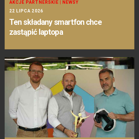
AKCJE PARTNERSKIE
|
NEWSY
22 LIPCA 2026
Ten składany smartfon chce
zastąpić laptopa