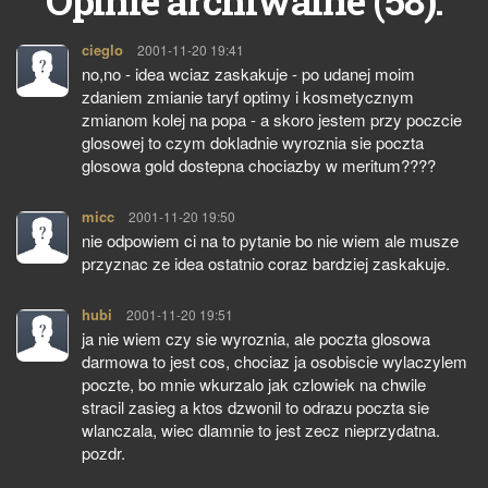
58
Opinie archiwalne (
):
cieglo
pisze:
2001-11-20 19:41
no,no - idea wciaz zaskakuje - po udanej moim
zdaniem zmianie taryf optimy i kosmetycznym
zmianom kolej na popa - a skoro jestem przy poczcie
glosowej to czym dokladnie wyroznia sie poczta
glosowa gold dostepna chociazby w meritum????
micc
pisze:
2001-11-20 19:50
nie odpowiem ci na to pytanie bo nie wiem ale musze
przyznac ze idea ostatnio coraz bardziej zaskakuje.
hubi
pisze:
2001-11-20 19:51
ja nie wiem czy sie wyroznia, ale poczta glosowa
darmowa to jest cos, chociaz ja osobiscie wylaczylem
poczte, bo mnie wkurzalo jak czlowiek na chwile
stracil zasieg a ktos dzwonil to odrazu poczta sie
wlanczala, wiec dlamnie to jest zecz nieprzydatna.
pozdr.