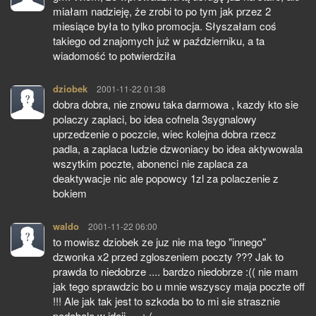
miałam nadzieję, że zrobi to po tym jak przez 2
miesiące była to tylko promocja. Słyszałam coś
takiego od znajomych już w październiku, a ta
wiadomość to potwierdziła
dziobek
pisze:
2001-11-22 01:38
dobra dobra, nie znowu taka darmowa , kazdy kto sie
polaczy zaplaci, bo idea cofnela 3sygnalowy
uprzedzenie o poczcie, wiec kolejna dobra rzecz
padla, a zaplaca ludzie dzwoniacy bo idea aktywowala
wszytkim poczte, abonenci nie zaplaca za
deaktywacje nic ale popowcy 1zl za polaczenie z
bokiem
waldo
pisze:
2001-11-22 06:00
to mowisz dziobek ze juz nie ma tego "innego"
dzwonka x2 przed zgloszeniem poczty ??? Jak to
prawda to niedobrze .... bardzo niedobrze :(( nie mam
jak tego sprawdzic bo u mnie wszyscy maja poczte off
!!! Ale jak tak jest to szkoda bo to mi sie strasznie
podobalo w ideii .... :-(