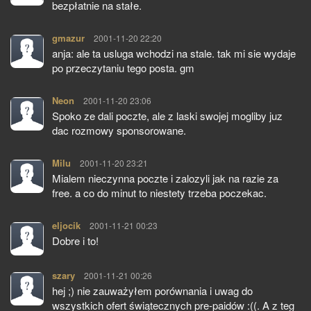
bezpłatnie na stałe.
gmazur
pisze:
2001-11-20 22:20
anja: ale ta usluga wchodzi na stale. tak mi sie wydaje
po przeczytaniu tego posta. gm
Neon
pisze:
2001-11-20 23:06
Spoko ze dali poczte, ale z laski swojej mogliby juz
dac rozmowy sponsorowane.
Milu
pisze:
2001-11-20 23:21
Mialem nieczynna poczte i zalozyli jak na razie za
free. a co do minut to niestety trzeba poczekac.
eljocik
pisze:
2001-11-21 00:23
Dobre i to!
szary
pisze:
2001-11-21 00:26
hej ;) nie zauważyłem porównania i uwag do
wszystkich ofert świątecznych pre-paidów :((. A z teg