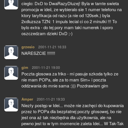
cieglo: DxD to DwaRazyDluzej! Byla w tamte swieta
promocja w ideii, ze wybieralo sie 1 numer telefonu na
ktory taryfikacja od razu (a nie od 120sek.) byla
2xdluzsza TZN: 1 impuls lecial ci co 2 minutki !!! To
bylo extra - do tej pory mam taki numerek i sporo
oszczedzam dzieki DxD ;-)
grzesio
pisze:
2001-11-21 16:33
NARESZCIE !!!!!!!
gim
pisze:
2001-11-21 19:00
Poczta glosowa za friko - mi pasuje szkoda tylko ze
nie mam POPa, ale za to mam Sim+ i poczta
oddzwania do mnie sama :))) Pozdrawiam gim
Amper
pisze:
2001-11-21 19:33
Niezły postęp w Idei... może nie zachęci do kupowania
przez to POPa dla bezpłatnej poczty głosowej, bo nie
jest ona aż tak niezbędna dla użytkownia, ale na
pewno jest to w tym momencie zaleta Idei... W Tak-Tak