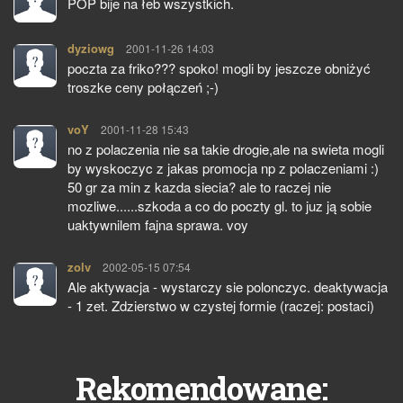
POP bije na łeb wszystkich.
dyziowg
pisze:
2001-11-26 14:03
poczta za friko??? spoko! mogli by jeszcze obniżyć
troszke ceny połączeń ;-)
voY
pisze:
2001-11-28 15:43
no z polaczenia nie sa takie drogie,ale na swieta mogli
by wyskoczyc z jakas promocja np z polaczeniami :)
50 gr za min z kazda siecia? ale to raczej nie
mozliwe......szkoda a co do poczty gl. to juz ją sobie
uaktywnilem fajna sprawa. voy
zolv
pisze:
2002-05-15 07:54
Ale aktywacja - wystarczy sie polonczyc. deaktywacja
- 1 zet. Zdzierstwo w czystej formie (raczej: postaci)
Rekomendowane: