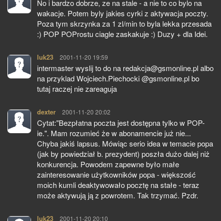
No i bardzo dobrze, ze na stale - a nie to co bylo na
wakacje. Potem byly jakies cyrki z aktywacja poczty.
Poza tym skrzynka za 1 zl/min to byla lekka przesada
:) POP POProstu ciagle zaskakuje :) Duzy + dla Idei.
luk23
pisze:
2001-11-20 19:59
intermaster wyslij to do na redakcja@gsmonline.pl albo
na przyklad Wojciech.Piechocki @gsmonline.pl bo
tutaj raczej nie zareaguja
dexter
pisze:
2001-11-20 20:02
Cytat:"Bezpłatna poczta jest dostępna tylko w POP-
ie.". Mam rozumieć że w abonamencie już nie...
Chyba jakiś lapsus. Mówiąc serio idea w temacie popa
(jak by powiedział b. prezydent) poszła dużo dalej niż
konkurencja. Powodem zapewne było małe
zainteresowanie użytkowników popa - większość
moich kumli deaktywowało pocztę na stałe - teraz
może aktywują ją z powrotem. Tak trzymać. Pzdr.
luk23
pisze:
2001-11-20 20:10