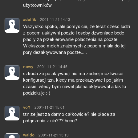
użytkowników
adolfik
pisze:
2001-11-21 14:13
Wszystko spoko, ale pomyslcie, ze teraz czesc ludzi
z popem uaktywni poczte i osoby dzwoniace bede
placily za przekierowanie polaczenia na poczte.
Wiekszosc moich znajomych z popem miala do tej
pory dezaktywowana poczte.....
nowy
pisze:
2001-11-21 14:45
szkoda ze po aktywacji nie ma zadnej mozliwosci
konfiguracji tzn. kiedy ma przekazywac i po jakim
czasie, wtedy bym nawet platna aktywowal a tak to
podziekuje :-(
voY
pisze:
2001-11-21 15:01
tzn ze jest za darmo całkowicie? nie płace za
połączenia z nia??? heee?
waldo
pisze:
2001-11-21 15:13