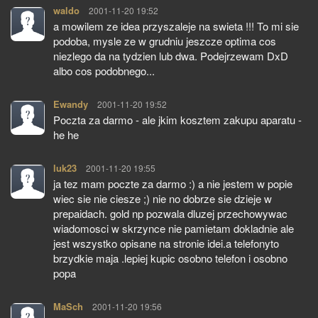
waldo
pisze:
2001-11-20 19:52
a mowilem ze idea przyszaleje na swieta !!! To mi sie
podoba, mysle ze w grudniu jeszcze optima cos
niezlego da na tydzien lub dwa. Podejrzewam DxD
albo cos podobnego...
Ewandy
pisze:
2001-11-20 19:52
Poczta za darmo - ale jkim kosztem zakupu aparatu -
he he
luk23
pisze:
2001-11-20 19:55
ja tez mam poczte za darmo :) a nie jestem w popie
wiec sie nie ciesze ;) nie no dobrze sie dzieje w
prepaidach. gold np pozwala dluzej przechowywac
wiadomosci w skrzynce nie pamietam dokladnie ale
jest wszystko opisane na stronie idei.a telefonyto
brzydkie maja .lepiej kupic osobno telefon i osobno
popa
MaSch
pisze:
2001-11-20 19:56