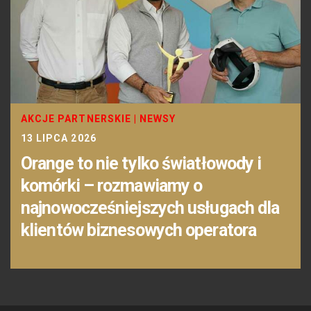
AKCJE PARTNERSKIE
|
NEWSY
13 LIPCA 2026
Orange to nie tylko światłowody i
komórki – rozmawiamy o
najnowocześniejszych usługach dla
klientów biznesowych operatora