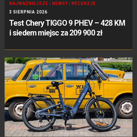
NAJWAŻNIEJSZE
|
NEWSY
|
RECENZJE
3 SIERPNIA 2026
Test Chery TIGGO 9 PHEV – 428 KM
i siedem miejsc za 209 900 zł