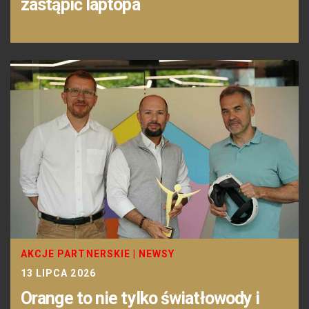
zastąpić laptopa
AKCJE PARTNERSKIE
|
NEWSY
13 LIPCA 2026
Orange to nie tylko światłowody i