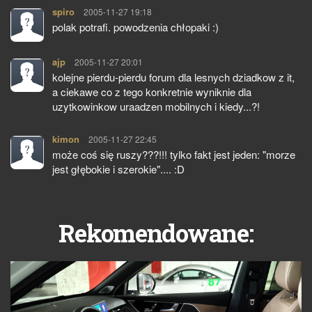
spiro
pisze:
2005-11-27 19:18
polak potrafi. powodzenia chłopaki :)
ajp
pisze:
2005-11-27 20:01
kolejne pierdu-pierdu forum dla lesnych dziadkow z it,
a ciekawe co z tego konkretnie wyniknie dla
uzytkowinkow uraadzen mobilnych i kiedy...?!
kimon
pisze:
2005-11-27 22:45
może coś się ruszy???!!! tylko fakt jest jeden: "morze
jest głębokie i szerokie".... :D
Rekomendowane: