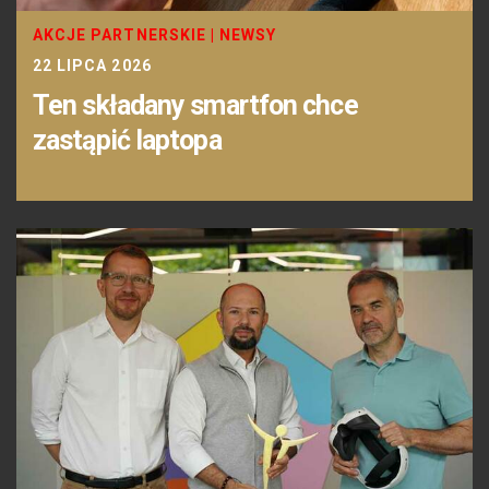
AKCJE PARTNERSKIE
|
NEWSY
22 LIPCA 2026
Ten składany smartfon chce
zastąpić laptopa