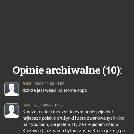
10
Opinie archiwalne (
):
AQQ
pisze:
2004-09-03 14:52
dobrze jest wejsc na storne oopa
loco
pisze:
2004-09-03 14:57
Kurcze, na taki meczyk to bym sobie pojechał,
najlepsze polskie drużynki i zero zwariowanych kiboli
na trybunach, ale jestem zły że nie jestem dziś w
Krakowie:( Tak samo byłem zły na Krecie jak się po