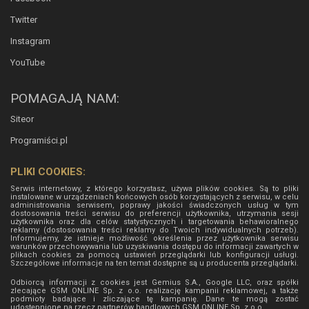
Twitter
Instagram
YouTube
POMAGAJĄ NAM:
Siteor
Programiści.pl
PLIKI COOKIES:
Serwis internetowy, z którego korzystasz, używa plików cookies. Są to pliki
instalowane w urządzeniach końcowych osób korzystających z serwisu, w celu
administrowania serwisem, poprawy jakości świadczonych usług w tym
dostosowania treści serwisu do preferencji użytkownika, utrzymania sesji
użytkownika oraz dla celów statystycznych i targetowania behawioralnego
reklamy (dostosowania treści reklamy do Twoich indywidualnych potrzeb).
Informujemy, że istnieje możliwość określenia przez użytkownika serwisu
warunków przechowywania lub uzyskiwania dostępu do informacji zawartych w
plikach cookies za pomocą ustawień przeglądarki lub konfiguracji usługi.
Szczegółowe informacje na ten temat dostępne są u producenta przeglądarki.
Odbiorcą informacji z cookies jest Gemius S.A., Google LLC, oraz spółki
zlecające GSM ONLINE Sp. z o.o. realizację kampanii reklamowej, a także
podmioty badające i zliczające tę kampanię. Dane te mogą zostać
udostępnione na rzecz partnerów handlowych
GSM ONLINE Sp. z o.o.