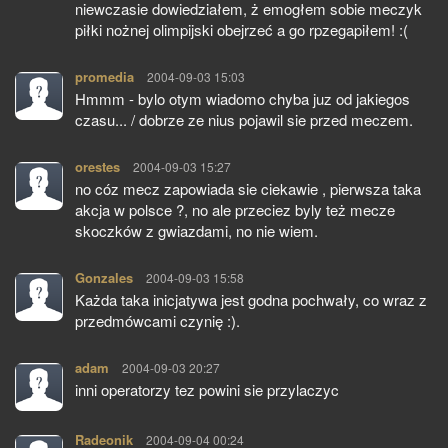
niewczasie dowiedziałem, ż emogłem sobie meczyk
piłki nożnej olimpijski obejrzeć a go rpzegapiłem! :(
promedia
pisze:
2004-09-03 15:03
Hmmm - bylo otym wiadomo chyba juz od jakiegos
czasu... / dobrze ze nius pojawil sie przed meczem.
orestes
pisze:
2004-09-03 15:27
no cóz mecz zapowiada sie ciekawie , pierwsza taka
akcja w polsce ?, no ale przeciez byly też mecze
skoczków z gwiazdami, no nie wiem.
Gonzales
pisze:
2004-09-03 15:58
Każda taka inicjatywa jest godna pochwały, co wraz z
przedmówcami czynię :).
adam
pisze:
2004-09-03 20:27
inni operatorzy tez powini sie przylaczyc
Radeonik
pisze:
2004-09-04 00:24