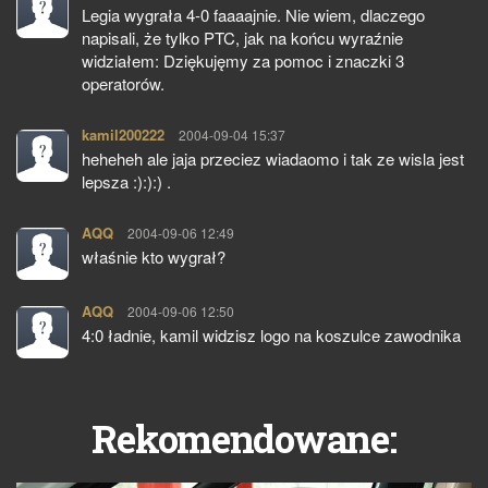
Legia wygrała 4-0 faaaajnie. Nie wiem, dlaczego
napisali, że tylko PTC, jak na końcu wyraźnie
widziałem: Dziękujęmy za pomoc i znaczki 3
operatorów.
kamil200222
pisze:
2004-09-04 15:37
heheheh ale jaja przeciez wiadaomo i tak ze wisla jest
lepsza :):):) .
AQQ
pisze:
2004-09-06 12:49
właśnie kto wygrał?
AQQ
pisze:
2004-09-06 12:50
4:0 ładnie, kamil widzisz logo na koszulce zawodnika
Rekomendowane: