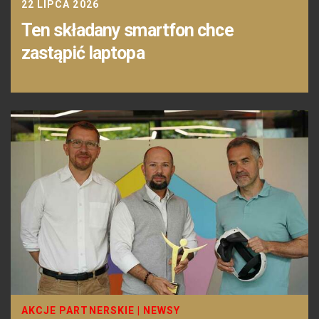
22 LIPCA 2026
Ten składany smartfon chce
zastąpić laptopa
AKCJE PARTNERSKIE
|
NEWSY