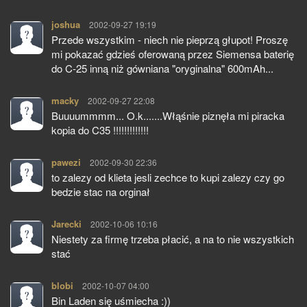
joshua
pisze:
2002-09-27 19:19
Przede wszystkim - niech nie pieprzą głupot! Proszę
mi pokazać gdzieś oferowaną przez Siemensa baterię
do C-25 inną niż gówniana "oryginalna" 600mAh...
macky
pisze:
2002-09-27 22:08
Buuuummmm... O.k.......Włąśnie piznęła mi piracka
kopia do C35 !!!!!!!!!!!!!
pawezi
pisze:
2002-09-30 22:36
to zalezy od klieta jesli zechce to kupi zalezy czy go
bedzie stac na orginał
Jarecki
pisze:
2002-10-06 10:16
Niestety za firmę trzeba płacić, a na to nie wszystkich
stać
blobi
pisze:
2002-10-07 04:00
Bin Laden się uśmiecha :))