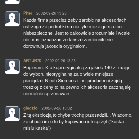
Piter
pisze:
2002-09-26 13:28
Kazda firma przeciez zeby zarobic na akcesoriach
ostrzega ze podrobki sa nie tyle moze gorsze co
niebezpieczne. Jest to calkowicie zrozumiale i wcale
nie musi oznaczac ze tansze zamienniki nie
dorownuja jakoscia oryginalom.
ARTUR70
pisze:
2002-09-26 13:28
Popieram. Kto kupi oryginalną za jakieś 140 zł mając
do wyboru nieoryginalną za o wiele mniejsze
pieniądze. Niech Siemens i inni producenci zejdą
troszkę z ceny to na pewno ich akcesoria zaczną się
normalnie sprzedawać.
gledzio
pisze:
2002-09-26 13:32
Z tą eksplozją to chyba trochę przesadzili... Wiadomo,
że chodzi im o to by kupowano ich sprzęt ("kaska
misiu kaska")