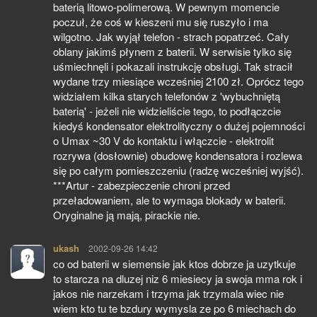
baterią litowo-polimerową. W pewnym momencie
poczuł, że coś w kieszeni mu się ruszyło i ma
wilgotno. Jak wyjął telefon - strach popatrzeć. Cały
oblany jakimś płynem z baterii. W serwisie tylko się
uśmiechnęli i pokazali instrukcję obsługi. Tak stracił
wydane trzy miesiące wcześniej 2100 zł. Oprócz tego
widziałem kilka starych telefonów z 'wybuchniętą
baterią' - jeżeli nie widzieliście tego, to podłączcie
kiedyś kondensator elektrolityczny o dużej pojemności
o Umax ~30 V do kontaktu i włączcie - elektrolit
rozrywa (dosłownie) obudowę kondensatora i rozlewa
się po całym pomieszczeniu (radzę wcześniej wyjść).
***Artur - zabezpieczenie chroni przed
przeładowaniem, ale to wymaga blokady w baterii.
Oryginalne ją mają, pirackie nie.
ukash
pisze:
2002-09-26 14:42
co od baterii w siemensie jak ktos dobrze ja uzytkuje
to starcza na dluzej niz 6 miesiecy ja swoja mma rok i
jakos nie narzekam i trzyma jak trzymala wiec nie
wiem kto tu te bzdury wymysla ze po 6 miechach do