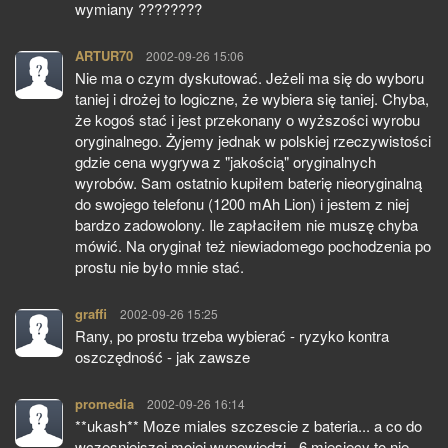
wymiany ????????
ARTUR70
pisze:
2002-09-26 15:06
Nie ma o czym dyskutować. Jeżeli ma się do wyboru
taniej i drożej to logiczne, że wybiera się taniej. Chyba,
że kogoś stać i jest przekonany o wyższości wyrobu
oryginalnego. Żyjemy jednak w polskiej rzeczywistości
gdzie cena wygrywa z "jakością" oryginalnych
wyrobów. Sam ostatnio kupiłem baterię nieoryginalną
do swojego telefonu (1200 mAh Lion) i jestem z niej
bardzo zadowolony. Ile zapłaciłem nie muszę chyba
mówić. Na oryginał też niewiadomego pochodzenia po
prostu nie było mnie stać.
graffi
pisze:
2002-09-26 15:25
Rany, po prostu trzeba wybierać - ryzyko kontra
oszczędność - jak zawsze
promedia
pisze:
2002-09-26 16:14
**ukash** Moze miales szczescie z bateria... a co do
wczesniejszej mojej wypowiedzi - 6 miesiecy to nie