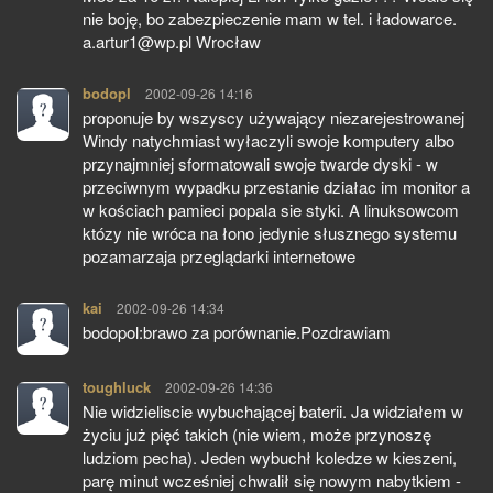
nie boję, bo zabezpieczenie mam w tel. i ładowarce.
a.artur1@wp.pl Wrocław
bodopl
pisze:
2002-09-26 14:16
proponuje by wszyscy używający niezarejestrowanej
Windy natychmiast wyłaczyli swoje komputery albo
przynajmniej sformatowali swoje twarde dyski - w
przeciwnym wypadku przestanie działac im monitor a
w kościach pamieci popala sie styki. A linuksowcom
któzy nie wróca na łono jedynie słusznego systemu
pozamarzaja przeglądarki internetowe
kai
pisze:
2002-09-26 14:34
bodopol:brawo za porównanie.Pozdrawiam
toughluck
pisze:
2002-09-26 14:36
Nie widzieliscie wybuchającej baterii. Ja widziałem w
życiu już pięć takich (nie wiem, może przynoszę
ludziom pecha). Jeden wybuchł koledze w kieszeni,
parę minut wcześniej chwalił się nowym nabytkiem -