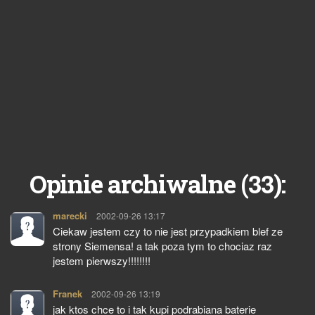
33
Opinie archiwalne (
):
marecki
pisze:
2002-09-26 13:17
Ciekaw jestem czy to nie jest przypadkiem blef ze
strony Siemensa! a tak poza tym to chociaz raz
jestem pierwszy!!!!!!!!
Franek
pisze:
2002-09-26 13:19
jak ktos chce to i tak kupi podrabiana baterie