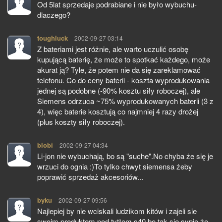
Od 5lat sprzedaje podrabiane i nie było wybuchu-
dlaczego?
toughluck
pisze:
2002-09-27 03:14
Z bateriami jest różnie, ale warto uczulić osobę
kupującą baterię, że może to spotkać każdego, może
akurat ją? Tyle, że potem nie da się zareklamować
telefonu. Co do ceny baterii - koszta wyprodukowania
jednej są podobne (-90% kosztu siły roboczej), ale
Siemens odrzuca ~75% wyprodukowanych baterii (3 z
4), więc baterie kosztują co najmniej 4 razy drożej
(plus koszty siły roboczej).
blobi
pisze:
2002-09-27 04:34
Li-jon nie wybuchają, bo są "suche".No chyba że się je
wrzuci do ognia :)To tylko chwyt siemensa żeby
poprawić sprzedaż akcesoriów...
byku
pisze:
2002-09-27 09:56
Najlepiej by nie wciskali ludzikom kitów i zajeli sie
swoim produktem pod tytłem s40 bo tak sie sypie że