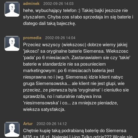
adminek
pisze:
2002-09-26 14:03
hehe, wybuchający telefon :) Takiej bajki jeszcze nie
słyszałem. Chyba cos słabo sprzedaja im się baterie i
dlatego dali taką bajeczkę.
promedia
pisze:
2002-09-26 14:04
Przeciez wszyscy (wiekszosc) dobrze wiemy jakiej
'jakosci' sa oryginalne baterie Siemensa. Wiekszosc
'pada' po 6 miesiacach. Zastanawialem sie czy 'takie'
baterie w standardzie nie sa posunieciem
marketingowym: po 6 miesiacach bateria jest
niesprawna no i (wg. Siemensa) idzie klient nabyc
gruga Siemensowska... ale klient nie jest glupi, wie
przeciez, ze pierwsza byla 'oryginalna' i cieniutko sie
sprawdzila, no i naturalnie nabywa inna
'niesimensowska' i co... za mniejsze pieniadze,
wieksza satysfakcja.
Artur
pisze:
2002-09-26 14:12
Chętnie kupię taką podrabianą baterię do Siemensa
M35 za 16 zł. Nalepiej Li-ion Tylko gdzie??? Wcale się