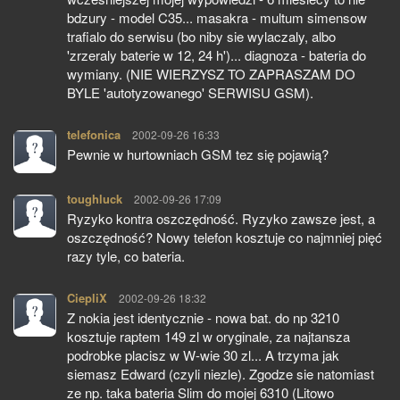
bdzury - model C35... masakra - multum simensow
trafialo do serwisu (bo niby sie wylaczaly, albo
'zrzeraly baterie w 12, 24 h')... diagnoza - bateria do
wymiany. (NIE WIERZYSZ TO ZAPRASZAM DO
BYLE 'autotyzowanego' SERWISU GSM).
telefonica
pisze:
2002-09-26 16:33
Pewnie w hurtowniach GSM tez się pojawią?
toughluck
pisze:
2002-09-26 17:09
Ryzyko kontra oszczędność. Ryzyko zawsze jest, a
oszczędność? Nowy telefon kosztuje co najmniej pięć
razy tyle, co bateria.
CiepliX
pisze:
2002-09-26 18:32
Z nokia jest identycznie - nowa bat. do np 3210
kosztuje raptem 149 zl w oryginale, za najtansza
podrobke placisz w W-wie 30 zl... A trzyma jak
siemasz Edward (czyli niezle). Zgodze sie natomiast
ze np. taka bateria Slim do mojej 6310 (Litowo