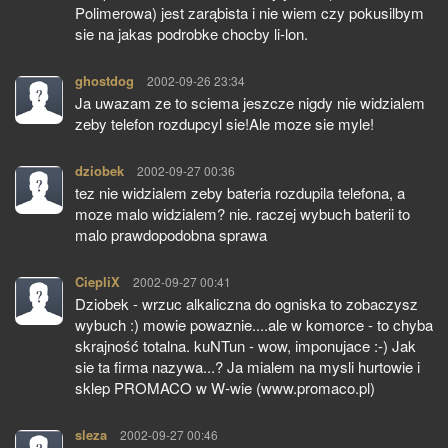
Polimerowa) jest zarąbista i nie wiem czy pokusilbym
sie na jakas podrobke chocby li-lon.
ghostdog
pisze:
2002-09-26 23:34
Ja uwazam ze to sciema jeszcze nigdy nie widzialem
zeby telefon rozdupcyl sie!Ale moze sie myle!
dziobek
pisze:
2002-09-27 00:36
tez nie widzialem zeby bateria rozdupila telefona, a
moze malo widzialem? nie. raczej wybuch baterii to
malo prawdopodobna sprawa
CiepliX
pisze:
2002-09-27 00:41
Dziobek - wrzuc alkaliczna do ogniska to zobaczysz
wybuch :) mowie powaznie....ale w komorce - to chyba
skrajność totalna. kuNTun - wow, imponujace :-) Jak
sie ta firma nazywa...? Ja mialem na mysli hurtowie i
sklep PROMACO w W-wie (www.promaco.pl)
sleza
pisze:
2002-09-27 00:46