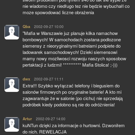
nie wiadomo czy niedługo tez nie będzie wybuchałl co
moze spowodować liczne obrażenia
Qba
pisze:
2002-09-27 10:00
"Mafia w Warszawie juz planuje kilka namachow
bombowych! W samochodach zostana podlozone
siemensy z nieoryginalnymi batreiami podpiete do
ladowarek samochodowych! Dzieki siemensowi
mamy nowy mozliwosci rozwoju naszych sposobow
pertaktacji z ludzmi! ********** Mafia Stolica! ;-)))
dwx
pisze:
2002-09-27 11:11
Extra!!! Szybko wyłączać telefony i biegusiem do
salonów firmowych po oryginalne baterie! A kto mi
zagwarantuje że w salonie (po cichu) nie sprzedają
podróbek kiedy podobno są nie do odróżnienia!
Artur
pisze:
2002-09-27 14:00
kuNTun dzięki za informacje o hurtowni. Dzwoniłem
do nich. REWELACJA