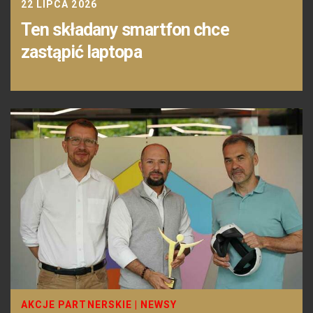
22 LIPCA 2026
Ten składany smartfon chce
zastąpić laptopa
AKCJE PARTNERSKIE
|
NEWSY