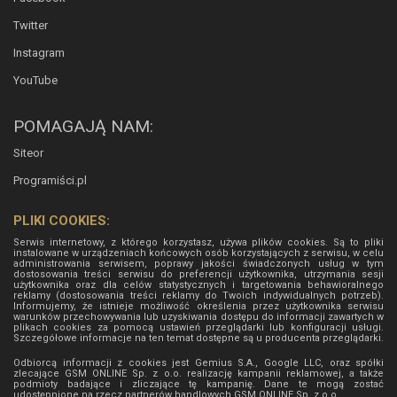
Twitter
Instagram
YouTube
POMAGAJĄ NAM:
Siteor
Programiści.pl
PLIKI COOKIES:
Serwis internetowy, z którego korzystasz, używa plików cookies. Są to pliki
instalowane w urządzeniach końcowych osób korzystających z serwisu, w celu
administrowania serwisem, poprawy jakości świadczonych usług w tym
dostosowania treści serwisu do preferencji użytkownika, utrzymania sesji
użytkownika oraz dla celów statystycznych i targetowania behawioralnego
reklamy (dostosowania treści reklamy do Twoich indywidualnych potrzeb).
Informujemy, że istnieje możliwość określenia przez użytkownika serwisu
warunków przechowywania lub uzyskiwania dostępu do informacji zawartych w
plikach cookies za pomocą ustawień przeglądarki lub konfiguracji usługi.
Szczegółowe informacje na ten temat dostępne są u producenta przeglądarki.
Odbiorcą informacji z cookies jest Gemius S.A., Google LLC, oraz spółki
zlecające GSM ONLINE Sp. z o.o. realizację kampanii reklamowej, a także
podmioty badające i zliczające tę kampanię. Dane te mogą zostać
udostępnione na rzecz partnerów handlowych
GSM ONLINE Sp. z o.o.