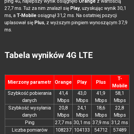
ping 4G, najlepszy wynik osiągnęło
Orange
z wartością
27,7 ms. Tuż za nim znalazł się
Play
, uzyskując wynik 30,1
ms, a
T-Mobile
osiągnął 31,2 ms. Na ostatniej pozycji
uplasował się
Plus
, z wyższym pingiem wynoszącym 37,9
ms.
Tabela wyników 4G LTE
T-
Mierzony parametr
Orange
Play
Plus
Mobile
Szybkość pobierania
41,4
43,0
41,9
58,1
danych
Mbps
Mbps
Mbps
Mbps
Szybkość wysyłania
20,8
24,1
18,6
22,8
danych
Mbps
Mbps
Mbps
Mbps
Ping
27,7 ms
30,1 ms
37,9 ms
31,2 ms
Liczba pomiarów
108237
104133
54712
57489