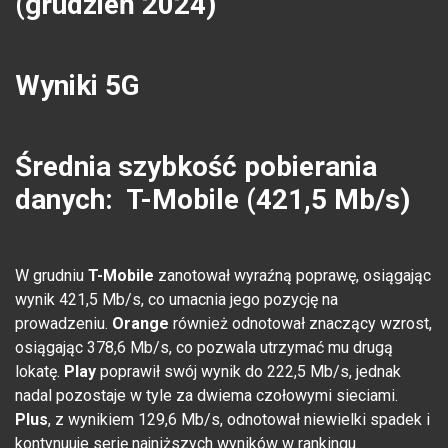
(grudzień 2024)
Wyniki 5G
Średnia szybkość pobierania
danych: T-Mobile (421,5 Mb/s)
W grudniu
T-Mobile
zanotował wyraźną poprawę, osiągając
wynik 421,5 Mb/s, co umacnia jego pozycję na
prowadzeniu.
Orange
również odnotował znaczący wzrost,
osiągając 378,6 Mb/s, co pozwala utrzymać mu drugą
lokatę.
Play
poprawił swój wynik do 222,5 Mb/s, jednak
nadal pozostaje w tyle za dwiema czołowymi sieciami.
Plus
, z wynikiem 129,6 Mb/s, odnotował niewielki spadek i
kontynuuje serię najniższych wyników w rankingu.