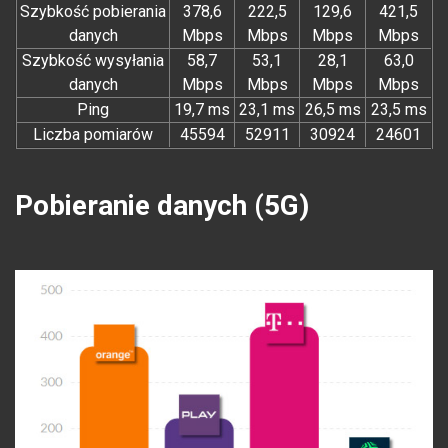
Szybkość pobierania
378,6
222,5
129,6
421,5
danych
Mbps
Mbps
Mbps
Mbps
Szybkość wysyłania
58,7
53,1
28,1
63,0
danych
Mbps
Mbps
Mbps
Mbps
Ping
19,7 ms
23,1 ms
26,5 ms
23,5 ms
Liczba pomiarów
45594
52911
30924
24601
Pobieranie danych (5G)