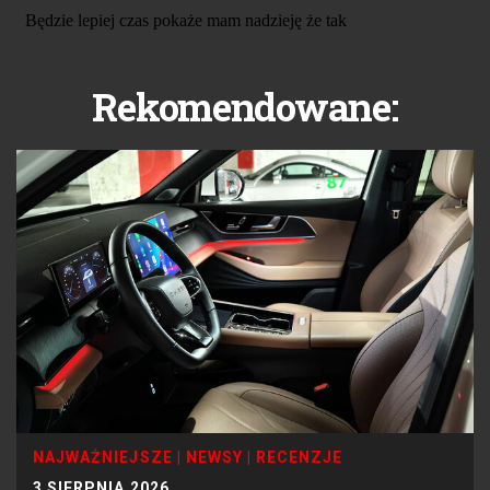
Rekomendowane:
NAJWAŻNIEJSZE
|
NEWSY
|
RECENZJE
3 SIERPNIA 2026