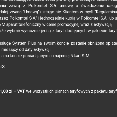
wania zawrą z Polkomtel S.A. umowę o świadczenie usług
dalej zwaną "Umową"), stając się Klientem w myśl "Regulaminu
zez Polkomtel S.A." i jednocześnie kupią w Polkomtel S.A. lub u
 aparat telefoniczny w cenie promocyjnej wraz z aktywacją.
że wybrać wyłącznie jedną z taryf dostępnych w pakiecie taryf
usługę System Plus na swoim koncie zostanie obniżona opłata
 miesięcy od daty aktywacji.
 na koncie posiadającym co najmniej 5 kart SIM.
io:
1,00 zł + VAT
we wszystkich planach taryfowych z pakietu tary