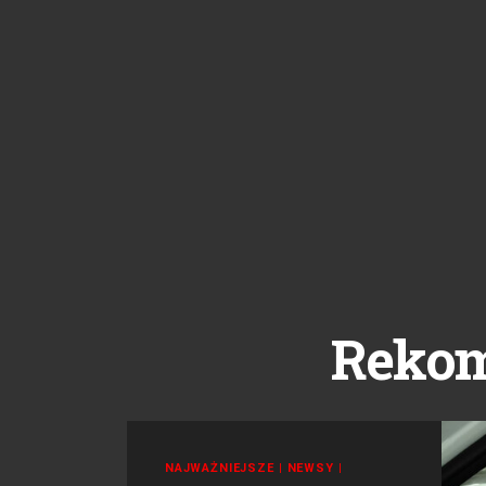
Reko
NAJWAŻNIEJSZE
|
NEWSY
|