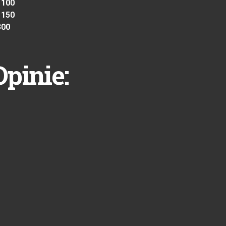
 100
 150
300
Opinie: