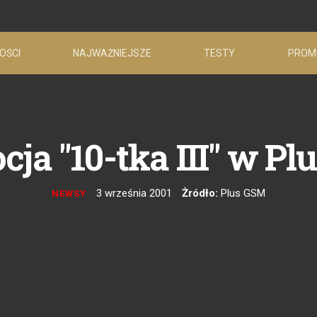
OŚCI
NAJWAŻNIEJSZE
TESTY
PROM
ja "10-tka III" w P
3 września 2001
Żródło:
Plus GSM
NEWSY