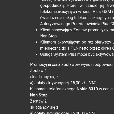
gospodarczą, które w czasie jej tr
telekomunikacyjnych w sieci Plus GSM (
świadczenia usług telekomunikacyjnych pr
Autoryzowanego Przedstawiciela Plus GSM
Klient nabywający Zestaw promocyjny mo
Non Stop
Klientom aktywującym po raz pierwszy 
miesięczna do 1 PLN netto przez okres 6
Usługa System Plus może być aktywowana
Promocyjna cena zestawów wynosi odpowiedn
Zestaw 1:
składający się z:
a) opłaty aktywacyjnej: 15,00 zł + VAT
b) aparatu telefonicznego
Nokia 3310
w cenie
Non Stop
Zestaw 2:
składający się z:
a) opłaty aktywacyjnej: 15,00 zł + VAT