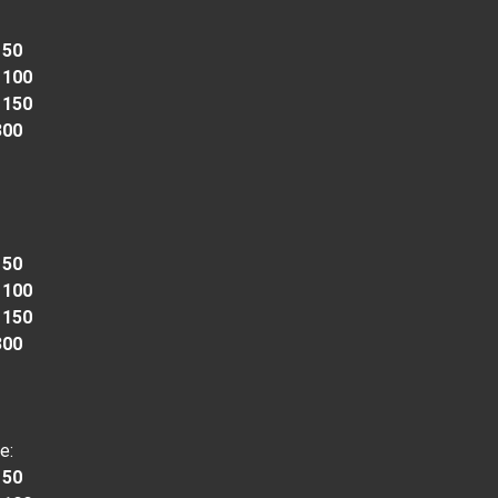
 50
 100
 150
300
 50
 100
 150
300
e:
 50