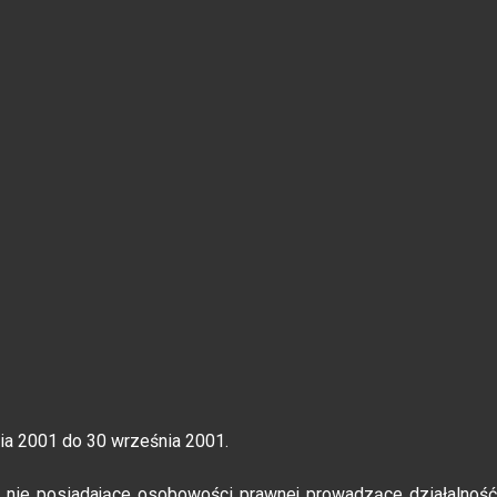
ia 2001 do 30 września 2001.
e nie posiadające osobowości prawnej prowadzące działalność