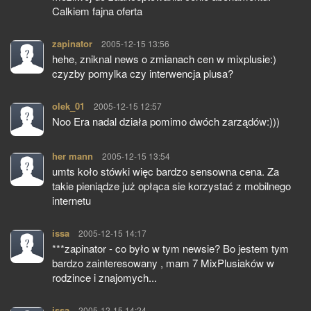
Calkiem fajna oferta
zapinator
pisze:
2005-12-15 13:56
hehe, zniknal news o zmianach cen w mixplusie:)
czyzby pomylka czy interwencja plusa?
olek_01
pisze:
2005-12-15 12:57
Noo Era nadal działa pomimo dwóch zarządów:)))
her mann
pisze:
2005-12-15 13:54
umts koło stówki więc bardzo sensowna cena. Za
takie pieniądze już opłąca sie korzystać z mobilnego
internetu
issa
pisze:
2005-12-15 14:17
***zapinator - co było w tym newsie? Bo jestem tym
bardzo zainteresowany , mam 7 MixPlusiaków w
rodzince i znajomych...
issa
pisze:
2005-12-15 14:24