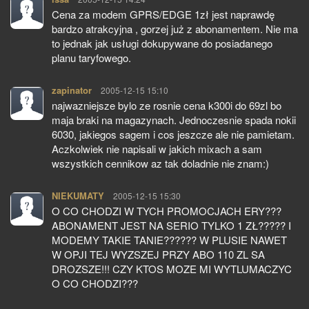
Cena za modem GPRS/EDGE 1zł jest naprawdę
bardzo atrakcyjna , gorzej już z abonamentem. Nie ma
to jednak jak usługi dokupywane do posiadanego
planu taryfowego.
zapinator
pisze:
2005-12-15 15:10
najwazniejsze bylo ze rosnie cena k300i do 69zl bo
maja braki na magazynach. Jednoczesnie spada nokii
6030, jakiegos sagem i cos jeszcze ale nie pamietam.
Aczkolwiek nie napisali w jakich mixach a sam
wszystkich cennikow az tak doladnie nie znam:)
NIEKUMATY
pisze:
2005-12-15 15:30
O CO CHODZI W TYCH PROMOCJACH ERY???
ABONAMENT JEST NA SERIO TYLKO 1 ZŁ????? I
MODEMY TAKIE TANIE?????? W PLUSIE NAWET
W OPJI TEJ WYZSZEJ PRZY ABO 110 ZL SA
DROZSZE!!! CZY KTOS MOZE MI WYTLUMACZYC
O CO CHODZI???