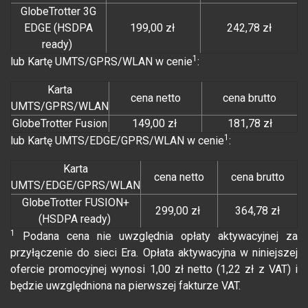
GlobeTrotter 3G
EDGE (HSDPA
199,00 zł
242,78 zł
ready)
1
lub Kartę UMTS/GPRS/WLAN w cenie
:
Karta
cena netto
cena brutto
UMTS/GPRS/WLAN
GlobeTrotter Fusion
149,00 zł
181,78 zł
1
lub Kartę UMTS/EDGE/GPRS/WLAN w cenie
:
Karta
cena netto
cena brutto
UMTS/EDGE/GPRS/WLAN
GlobeTrotter FUSION+
299,00 zł
364,78 zł
(HSDPA ready)
1
Podana cena nie uwzględnia opłaty aktywacyjnej za
przyłączenie do sieci Era. Opłata aktywacyjna w niniejszej
ofercie promocyjnej wynosi 1,00 zł netto (1,22 zł z VAT) i
będzie uwzględniona na pierwszej fakturze VAT.