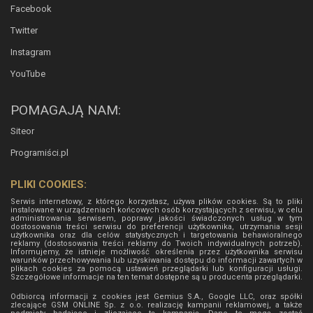
Facebook
Twitter
Instagram
YouTube
POMAGAJĄ NAM:
Siteor
Programiści.pl
PLIKI COOKIES:
Serwis internetowy, z którego korzystasz, używa plików cookies. Są to pliki
instalowane w urządzeniach końcowych osób korzystających z serwisu, w celu
administrowania serwisem, poprawy jakości świadczonych usług w tym
dostosowania treści serwisu do preferencji użytkownika, utrzymania sesji
użytkownika oraz dla celów statystycznych i targetowania behawioralnego
reklamy (dostosowania treści reklamy do Twoich indywidualnych potrzeb).
Informujemy, że istnieje możliwość określenia przez użytkownika serwisu
warunków przechowywania lub uzyskiwania dostępu do informacji zawartych w
plikach cookies za pomocą ustawień przeglądarki lub konfiguracji usługi.
Szczegółowe informacje na ten temat dostępne są u producenta przeglądarki.
Odbiorcą informacji z cookies jest Gemius S.A., Google LLC, oraz spółki
zlecające GSM ONLINE Sp. z o.o. realizację kampanii reklamowej, a także