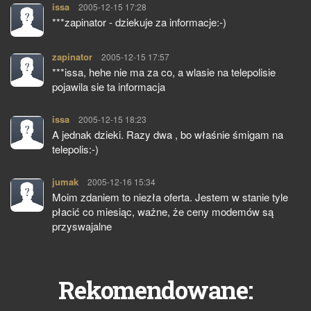
issa
pisze:
2005-12-15 17:28
***zapinator - dziekuje za informacje:-)
zapinator
pisze:
2005-12-15 17:57
***issa, hehe nie ma za co, a wlasie na telepolisie
pojawila sie ta informacja
issa
pisze:
2005-12-15 18:23
A jednak dzieki. Razy dwa , bo właśnie śmigam na
telepolis:-)
jumak
pisze:
2005-12-16 15:34
Moim zdaniem to niezła oferta. Jestem w stanie tyle
płacić co miesiąc, ważne, że ceny modemów są
przyswajalne
Rekomendowane: