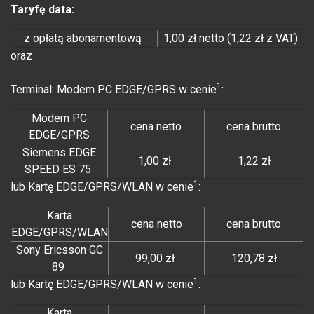
Taryfę data:
z opłatą abonamentową
1,00 zł netto (1,22 zł z VAT)
oraz
1
Terminal: Modem PC EDGE/GPRS w cenie
:
Modem PC
cena netto
cena brutto
EDGE/GPRS
Siemens EDGE
1,00 zł
1,22 zł
SPEED ES 75
1
lub Kartę EDGE/GPRS/WLAN w cenie
:
Karta
cena netto
cena brutto
EDGE/GPRS/WLAN
Sony Ericsson GC
99,00 zł
120,78 zł
89
1
lub Kartę EDGE/GPRS/WLAN w cenie
:
Karta