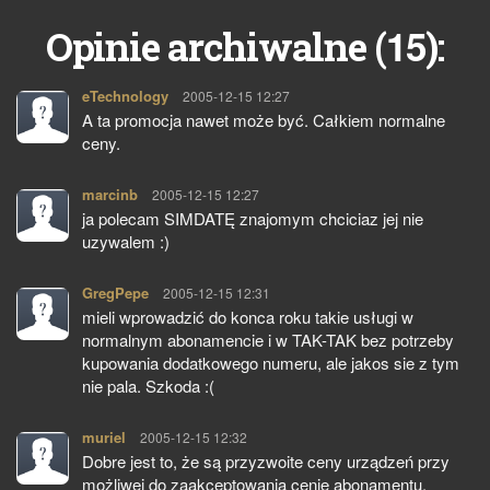
15
Opinie archiwalne (
):
eTechnology
pisze:
2005-12-15 12:27
A ta promocja nawet może być. Całkiem normalne
ceny.
marcinb
pisze:
2005-12-15 12:27
ja polecam SIMDATĘ znajomym chciciaz jej nie
uzywalem :)
GregPepe
pisze:
2005-12-15 12:31
mieli wprowadzić do konca roku takie usługi w
normalnym abonamencie i w TAK-TAK bez potrzeby
kupowania dodatkowego numeru, ale jakos sie z tym
nie pala. Szkoda :(
muriel
pisze:
2005-12-15 12:32
Dobre jest to, że są przyzwoite ceny urządzeń przy
możliwej do zaakceptowania cenie abonamentu.