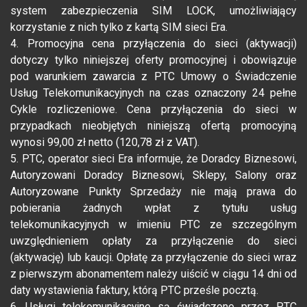
system zabezpieczenia SIM LOCK, umożliwiający
korzystanie z nich tylko z kartą SIM sieci Era.
4. Promocyjna cena przyłączenia do sieci (aktywacji)
dotyczy tylko niniejszej oferty promocyjnej i obowiązuje
pod warunkiem zawarcia z PTC Umowy o Świadczenie
Usług Telekomunikacyjnych na czas oznaczony 24 pełne
Cykle rozliczeniowe. Cena przyłączenia do sieci w
przypadkach nieobjętych niniejszą ofertą promocyjną
wynosi 99,00 zł netto (120,78 zł z VAT).
5. PTC, operator sieci Era informuje, że Doradcy Biznesowi,
Autoryzowani Doradcy Biznesowi, Sklepy, Salony oraz
Autoryzowane Punkty Sprzedaży nie mają prawa do
pobierania żadnych wpłat z tytułu usług
telekomunikacyjnych w imieniu PTC ze szczególnym
uwzględnieniem opłaty za przyłączenie do sieci
(aktywację) lub kaucji. Opłatę za przyłączenie do sieci wraz
z pierwszym abonamentem należy uiścić w ciągu 14 dni od
daty wystawienia faktury, którą PTC prześle pocztą.
6. Usługi telekomunikacyjne są świadczone przez PTC