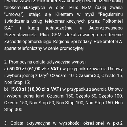
trwania zawrą z Polkomtel S.A. umowę o świadczenie usług
telekomunikacyjnych w sieci Plus GSM (dalej zwaną
"Umową"), stając się Klientem w myśl "Regulaminu
świadczenia usług telekomunikacyjnych przez Polkomtel
S.A." i kupią jednocześnie u Autoryzowanego
Przedstawiciela Plus GSM zlokalizowanego na terenie
Zachodniopomorskiego Regionu Sprzedaży Polkomtel S.A.
aparat telefoniczny w cenie promocyjnej.
2. Promocyjna opłata aktywacyjna wynosi:
a)
50,00 zł (61,00 zł z VAT)
w przypadku zawarcia Umowy
i wyboru jednej z taryf: Czasami 10, Czasami 30, Często 15,
Non Stop 15;
b)
15,00 zł (18,30 zł z VAT)
w przypadku zawarcia Umowy
i wyboru jednej taryf: Czasami 150, Często 50, Często 100,
Często 150, Non Stop 50, Non Stop 100, Non Stop 150, Non
Stop 300.
3. Opłata aktywacyjna w wysokości określonej w pkt.2