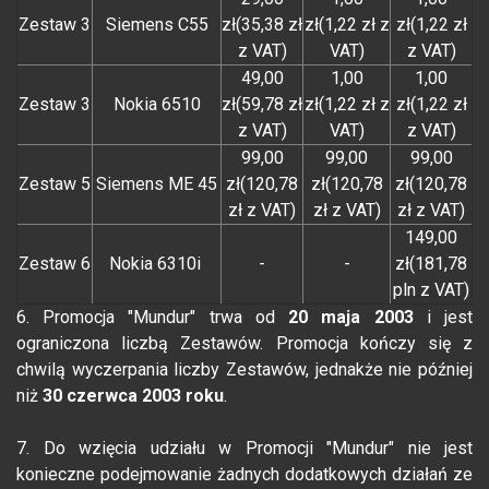
Zestaw 3
Siemens C55
zł(35,38 zł
zł(1,22 zł z
zł(1,22 zł
z VAT)
VAT)
z VAT)
49,00
1,00
1,00
Zestaw 3
Nokia 6510
zł(59,78 zł
zł(1,22 zł z
zł(1,22 zł
z VAT)
VAT)
z VAT)
99,00
99,00
99,00
Zestaw 5
Siemens ME 45
zł(120,78
zł(120,78
zł(120,78
zł z VAT)
zł z VAT)
zł z VAT)
149,00
Zestaw 6
Nokia 6310i
-
-
zł(181,78
pln z VAT)
6. Promocja "Mundur" trwa od
20 maja 2003
i jest
ograniczona liczbą Zestawów. Promocja kończy się z
chwilą wyczerpania liczby Zestawów, jednakże nie później
niż
30 czerwca 2003 roku
.
7. Do wzięcia udziału w Promocji "Mundur" nie jest
konieczne podejmowanie żadnych dodatkowych działań ze