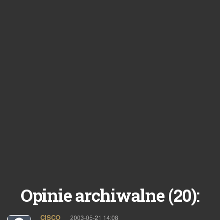
20
Opinie archiwalne (
):
_CISCO_
pisze:
2003-05-21 14:08