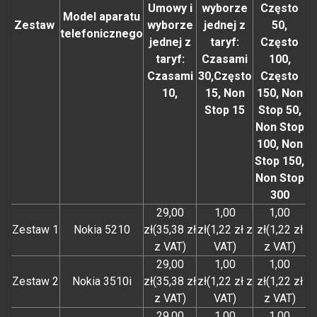
Umowy i
wyborze
Często
Model aparatu
Zestaw
wyborze
jednej z
50,
telefonicznego
jednej z
taryf:
Często
taryf:
Czasami
100,
Czasami
30,Często
Często
10,
15, Non
150, Non
Stop 15
Stop 50,
Non Stop
100, Non
Stop 150,
Non Stop
300
29,00
1,00
1,00
Zestaw 1
Nokia 5210
zł(35,38 zł
zł(1,22 zł z
zł(1,22 zł
z VAT)
VAT)
z VAT)
29,00
1,00
1,00
Zestaw 2
Nokia 3510i
zł(35,38 zł
zł(1,22 zł z
zł(1,22 zł
z VAT)
VAT)
z VAT)
29,00
1,00
1,00