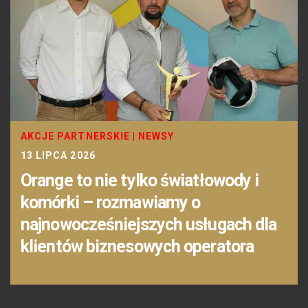
AKCJE PARTNERSKIE
|
NEWSY
13 LIPCA 2026
Orange to nie tylko światłowody i
komórki – rozmawiamy o
najnowocześniejszych usługach dla
klientów biznesowych operatora