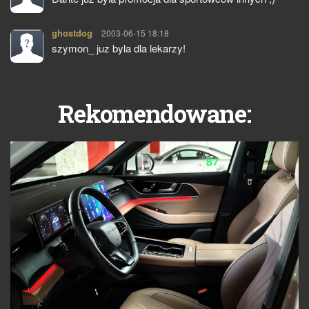
ghostdog
pisze:
2003-06-15 18:18
szymon_ juz byla dla lekarzy!
Rekomendowane: