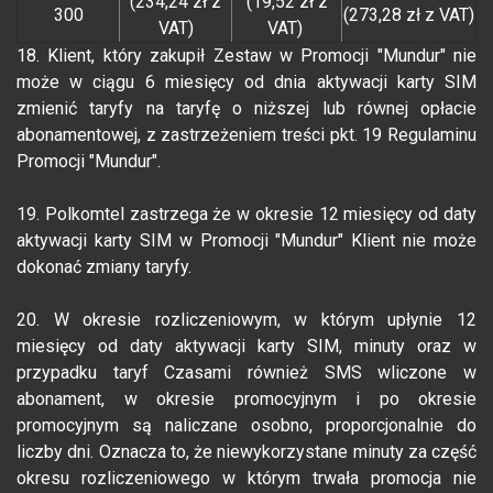
(234,24 zł z
(19,52 zł z
300
(273,28 zł z VAT)
VAT)
VAT)
18. Klient, który zakupił Zestaw w Promocji "Mundur" nie
może w ciągu 6 miesięcy od dnia aktywacji karty SIM
zmienić taryfy na taryfę o niższej lub równej opłacie
abonamentowej, z zastrzeżeniem treści pkt. 19 Regulaminu
Promocji "Mundur".
19. Polkomtel zastrzega że w okresie 12 miesięcy od daty
aktywacji karty SIM w Promocji "Mundur" Klient nie może
dokonać zmiany taryfy.
20. W okresie rozliczeniowym, w którym upłynie 12
miesięcy od daty aktywacji karty SIM, minuty oraz w
przypadku taryf Czasami również SMS wliczone w
abonament, w okresie promocyjnym i po okresie
promocyjnym są naliczane osobno, proporcjonalnie do
liczby dni. Oznacza to, że niewykorzystane minuty za część
okresu rozliczeniowego w którym trwała promocja nie