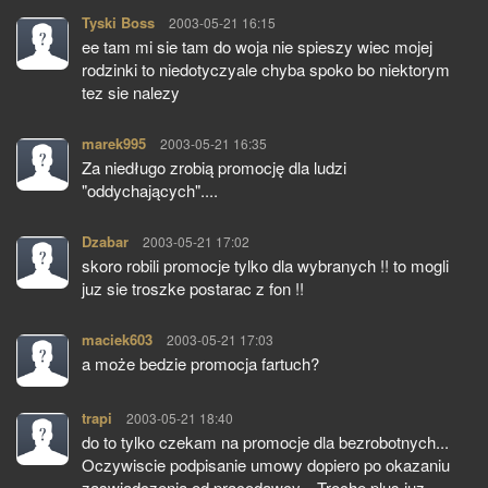
Tyski Boss
pisze:
2003-05-21 16:15
ee tam mi sie tam do woja nie spieszy wiec mojej
rodzinki to niedotyczyale chyba spoko bo niektorym
tez sie nalezy
marek995
pisze:
2003-05-21 16:35
Za niedługo zrobią promocję dla ludzi
"oddychających"....
Dzabar
pisze:
2003-05-21 17:02
skoro robili promocje tylko dla wybranych !! to mogli
juz sie troszke postarac z fon !!
maciek603
pisze:
2003-05-21 17:03
a może bedzie promocja fartuch?
trapi
pisze:
2003-05-21 18:40
do to tylko czekam na promocje dla bezrobotnych...
Oczywiscie podpisanie umowy dopiero po okazaniu
zaswiadczenia od pracodawcy... Troche plus juz