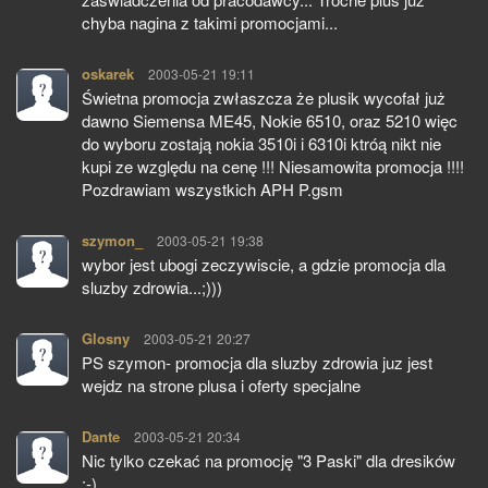
chyba nagina z takimi promocjami...
oskarek
pisze:
2003-05-21 19:11
Świetna promocja zwłaszcza że plusik wycofał już
dawno Siemensa ME45, Nokie 6510, oraz 5210 więc
do wyboru zostają nokia 3510i i 6310i ktróą nikt nie
kupi ze względu na cenę !!! Niesamowita promocja !!!!
Pozdrawiam wszystkich APH P.gsm
szymon_
pisze:
2003-05-21 19:38
wybor jest ubogi zeczywiscie, a gdzie promocja dla
sluzby zdrowia...;)))
Glosny
pisze:
2003-05-21 20:27
PS szymon- promocja dla sluzby zdrowia juz jest
wejdz na strone plusa i oferty specjalne
Dante
pisze:
2003-05-21 20:34
Nic tylko czekać na promocję "3 Paski" dla dresików
;-)