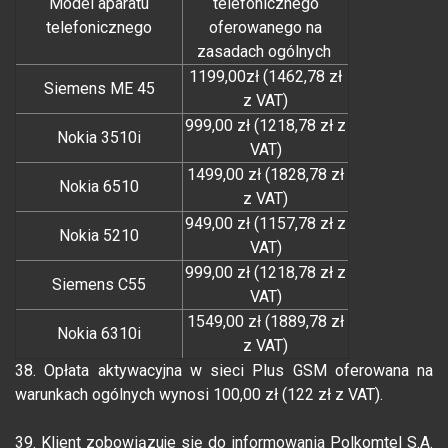
Model aparatu
telefonicznego
telefonicznego
oferowanego na
zasadach ogólnych
1199,00zł (1462,78 zł
Siemens ME 45
z VAT)
999,00 zł (1218,78 zł z
Nokia 3510i
VAT)
1499,00 zł (1828,78 zł
Nokia 6510
z VAT)
949,00 zł (1157,78 zł z
Nokia 5210
VAT)
999,00 zł (1218,78 zł z
Siemens C55
VAT)
1549,00 zł (1889,78 zł
Nokia 6310i
z VAT)
38. Opłata aktywacyjna w sieci Plus GSM oferowana na
warunkach ogólnych wynosi 100,00 zł (122 zł z VAT).
39. Klient zobowiązuje się do informowania Polkomtel S.A.