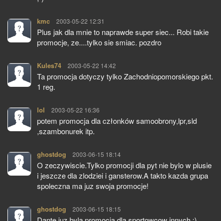
kmc
pisze:
2003-05-22 12:31
Plus jak dla mnie to naprawde super siec... Robi takie
promocje, ze....tylko sie smiac. pozdro
Kules74
pisze:
2003-05-22 14:42
Ta promocja dotyczy tylko Zachodniopomorskiego pkt.
1 reg.
lol
pisze:
2003-05-22 16:36
potem promocja dla członków samoobrony,lpr,sld
,szambonurek itp.
ghostdog
pisze:
2003-06-15 18:14
O zeczywiscie.Tylko promocji dla pyt nie bylo w plusie
i jeszcze dla zlodziei i gansterow.A takto kazda grupa
spoleczna ma juz swoja promocje!
ghostdog
pisze:
2003-06-15 18:15
Dante juz byla promocja dla sportowcow innych ;)