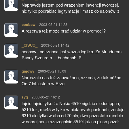
Naprawdę jestem pod wrażeniem inwencji twórczej,
nic tylko podrabiać legitymacje i masz do salonów :)
coobaw
pisze:
2003-05-21 14:23
A rezerwa też może brać udział w promocji?
_CISCO_
pisze:
2003-05-21 14:42
coobaw : potrzebna jest wazna legitka. Za Mundurem
Panny Sznurem ... buehahah :P
gajowy
pisze:
2003-05-21 15:09
Nareszcie nas też zauważono, szkoda, że tak późno.
Od 7 lat jestem w Erze.
zyg
pisze:
2003-05-21 16:12
fajnie fajnie tylko że Nokia 6510 nigdzie niedostępna,
5210 tez, me45 w tylko w niektórych punktach, zostaje
6310 ale tylko w abo od 70 pln, dwa pozostałe modele
w dobrej cenie szczegolnie 3510i jak na plusa pozdr