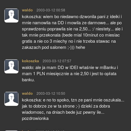
waldo
pisze:
2003-03-12 00:58
kokoszka: wiem bo niedawno dzwonila pani z ideiki i
mnie namowlia na DD i mowila ze darmowe... ale po
sprawdzeniu poprawila sie na 2,50... :/ niestety... ale i
tak mnie przekonala (bede mial 10minut co miesiac
gratis a nie co 3 miechy no i nie trzeba stawac na
zakazach pod salonem ;-))) hehe
kokoszka
pisze:
2003-03-12 07:57
waldo: ale ja mam DD w IDEI właśnie w mBanku i
mam 1 PLN miesięcznie a nie 2,50 i jest to opłata
banku.
waldo
pisze:
2003-03-12 10:50
kokoszka: e no to spoko, tzn ze pani mnie oszukala...
jak to dobrze ze w ta strone ;-) dzieki za dobra
wiadomosc, na dniach bede juz pewny ile...
pozdrowionka