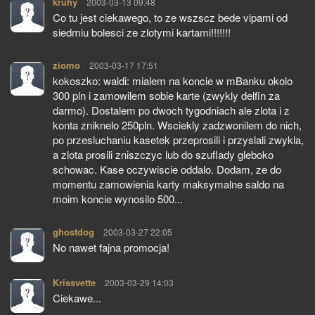
kruhy
pisze:
2003-03-13 09:48
Co tu jest ciekawego, to ze wszscz bede vipami od
siedmiu bolesci ze zlotymi kartami!!!!!!!
ziomo
pisze:
2003-03-17 17:51
kokoszko: waldi: mialem na koncie w mBanku okolo
300 pln i zamowilem sobie karte (zwykly delfin za
darmo). Dostalem po dwoch tygodniach ale zlota i z
konta zniknelo 250pln. Wsciekly zadzwonilem do nich,
po przesluchaniu kasetek przeprosili i przyslali zwykla,
a zlota prosili zniszczyc lub do szuflady gleboko
schowac. Kase oczywiscie oddalo. Dodam, ze do
momentu zamowienia karty maksymalne saldo na
moim koncie wynosilo 500...
ghostdog
pisze:
2003-03-27 22:05
No nawet fajna promocja!
Krissvette
pisze:
2003-03-29 14:03
Ciekawe...