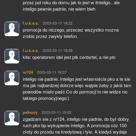
przez pol roku do domu jak to jest w itnteligo.. ale
inteligo pewnie padnie, nie wiem bleh
l.u.k.a.s.
pisze:
2003-03-11 18:22
promocja do niczego, przeciez wszystko mozna
zrobic przez zwykly telefon.
l.u.k.a.s.
pisze:
2003-03-11 18:28
kite: operatorem idei jest ptk centertel, a nie ptc
nr124
pisze:
2003-03-11 18:37
inteligo nie padnie. Inteligo jest własnościa pko a te sie
ma jak najbardziej dobrze więc wątpie żeby z jakiś tam
powodów miało paść.Co do pormocji to nie widze nic
takiego promocyjnego:)
pafnucy
pisze:
2003-03-11 19:02
zgadzam sie z nr124, inteligo nie padnie, do był dobry
ruch pko bp wykupienie inteligo. A promocja cóz 100
złoty do przodu na kredytową i tyle. A kiedyś wydaje