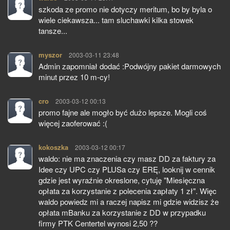
szkoda ze promo nie dotyczy meritum, bo by byla o
wiele ciekawsza... tam sluchawki kilka stowek
tansze...
myszor
pisze:
2003-03-11 23:48
Admin zapomniał dodać :Podwójny pakiet darmowych
minut przez 10 m-cy!
cro
pisze:
2003-03-12 00:13
promo fajne ale mogło być dużo lepsze. Mogli coś
więcej zaoferować :(
kokoszka
pisze:
2003-03-12 00:17
waldo: nie ma znaczenia czy masz DD za faktury za
Idee czy UPC czy PLUSa czy ERĘ, looknij w cennik
gdzie jest wyraźnie okreslone, cytuję "Miesięczna
opłata za korzystanie z polecenia zapłaty 1 zł". Więc
waldo powiedz mi a raczej napisz mi gdzie widzisz że
opłata mBanku za korzystanie z DD w przypadku
firmy PTK Centertel wynosi 2,50 ??