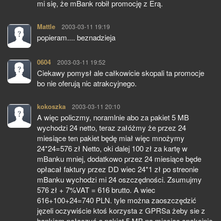
mi się, że mBank robił promocję z Erą.
Mattle
pisze:
2003-03-11 19:19
popieram.... beznadzieja
0604
pisze:
2003-03-11 19:52
Ciekawy pomysł ale całkowicie skopali ta promocje
bo nie oferują nic atrakcyjnego.
kokoszka
pisze:
2003-03-11 20:10
A więc policzmy, noramlnie abo za pakiet 5 MB
wychodzi 24 netto, teraz załóżmy że przez 24
miesiące ten pakiet będę miał więc mnożymy
24*24=576 zł Netto, oki dalej 100 zł za kartę w
mBanku mniej, dodatkowo przez 24 miesiące będe
opłacał faktury przez DD wiec 24*1 zł po streonie
mBanku wychodzi mi 24 oszczędności. Zsumujmy
576 zł + 7%VAT = 616 brutto. A wiec
616+100+24=740 PLN. tyle można zaoszczędzić
jęzeli oczywiście ktoś korzysta z GPRSa żeby sie z
bankiem połaczyć a pakiet 5 MB na miesiąc spokojnie