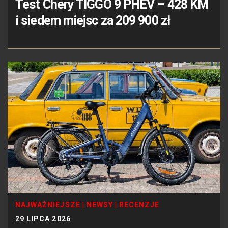
Test Chery TIGGO 9 PHEV – 428 KM
i siedem miejsc za 209 900 zł
NAJWAŻNIEJSZE
|
NEWSY
|
RECENZJE
29 LIPCA 2026