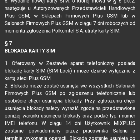
5. Wydanie nowej karty SIM, o której mowa w § 6 pkt.2,
następuje u Autoryzowanych Przedstawicieli Handlowych
Plus GSM, w Sklepach Firmowych Plus GSM lub w
Salonach Firmowych Plus GSM w ciągu 7 dni roboczych od
momentu zgłoszenia Polkomtel S.A. utraty karty SIM.
§ 7
BLOKADA KARTY SIM
1. Oferowany w Zestawie aparat telefoniczny posiada
blokadę karty SIM (SIM Lock) i może działać wyłącznie z
kartą sieci Plus GSM.
2. Blokada może zostać usunięta we wszystkich Salonach
Firmowych Plus GSM po zgłoszeniu telefonicznie lub
osobiście chęci usunięcia blokady. Przy zgłoszeniu chęci
usunięcia blokady należy wyrazić zgodę na przedstawione
poniżej warunki usunięcia blokady oraz podać typ i numer
IMEI telefonu. W ciągu 14 dni Użytkownik MIXPLUS
zostanie powiadomiony przez pracownika Salonu o
terminie wykonania operacji. Blokada zostanie usunięta po