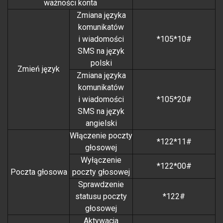
ważności konta
Zmiana języka
komunikatów
i wiadomości
*105*10#
SMS na język
polski
Zmień język
Zmiana języka
komunikatów
i wiadomości
*105*20#
SMS na język
angielski
Włączenie poczty
*122*11#
głosowej
Wyłączenie
*122*00#
Poczta głosowa
poczty głosowej
Sprawdzenie
statusu poczty
*122#
głosowej
Aktywacja