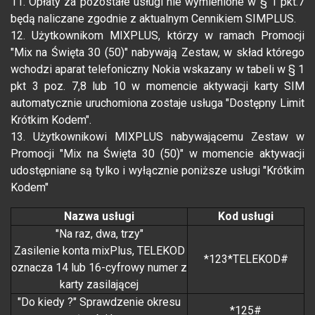
11. Opłaty za pozostałe usługi nie wymienione w § 1 pkt.7
będą naliczane zgodnie z aktualnym Cennikiem SIMPLUS.
12. Użytkownikom MIXPLUS, którzy w ramach Promocji
"Mix na Święta 30 (50)" nabywają Zestaw, w skład którego
wchodzi aparat telefoniczny Nokia wskazany w tabeli w § 1
pkt 3 poz. 7,8 lub 10 w momencie aktywacji karty SIM
automatycznie uruchomiona zostaje usługa "Dostępny Limit
Krótkim Kodem".
13. Użytkownikowi MIXPLUS nabywającemu Zestaw w
Promocji "Mix na Święta 30 (50)" w momencie aktywacji
udostępniane są tylko i wyłącznie poniższe usługi "Krótkim
Kodem"
Nazwa usługi
Kod usługi
"Na raz, dwa, trzy"
Zasilenie konta mixPlus, TELEKOD
*123*TELEKOD#
oznacza 14 lub 16-cyfrowy numer z
karty zasilającej
"Do kiedy ?" Sprawdzenie okresu
*125#