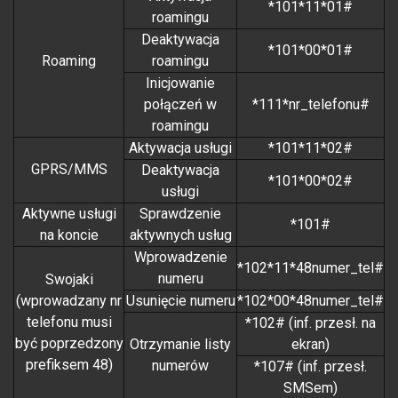
*101*11*01#
roamingu
Deaktywacja
*101*00*01#
Roaming
roamingu
Inicjowanie
połączeń w
*111*nr_telefonu#
roamingu
Aktywacja usługi
*101*11*02#
GPRS/MMS
Deaktywacja
*101*00*02#
usługi
Aktywne usługi
Sprawdzenie
*101#
na koncie
aktywnych usług
Wprowadzenie
*102*11*48numer_tel#
numeru
Swojaki
(wprowadzany nr
Usunięcie numeru
*102*00*48numer_tel#
telefonu musi
*102# (inf. przesł. na
być poprzedzony
Otrzymanie listy
ekran)
prefiksem 48)
numerów
*107# (inf. przesł.
SMSem)