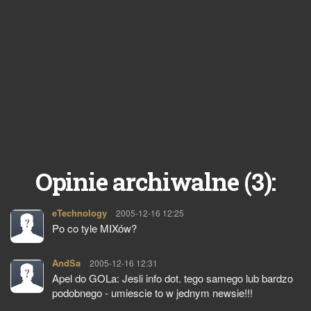
3
Opinie archiwalne (
):
eTechnology
pisze:
2005-12-16 12:25
Po co tyle MIXów?
AndSa
pisze:
2005-12-16 12:31
Apel do GOLa: Jesli info dot. tego samego lub bardzo
podobnego - umiescie to w jednym newsie!!!