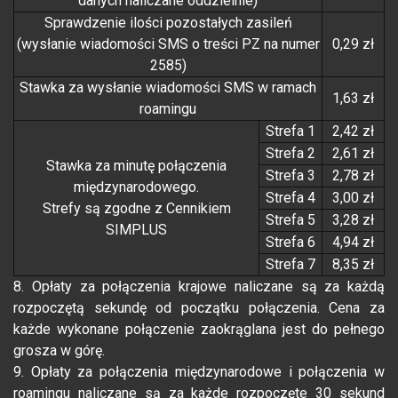
danych naliczane oddzielnie)
Sprawdzenie ilości pozostałych zasileń
(wysłanie wiadomości SMS o treści PZ na numer
0,29 zł
2585)
Stawka za wysłanie wiadomości SMS w ramach
1,63 zł
roamingu
Strefa 1
2,42 zł
Strefa 2
2,61 zł
Stawka za minutę połączenia
Strefa 3
2,78 zł
międzynarodowego.
Strefa 4
3,00 zł
Strefy są zgodne z Cennikiem
Strefa 5
3,28 zł
SIMPLUS
Strefa 6
4,94 zł
Strefa 7
8,35 zł
8. Opłaty za połączenia krajowe naliczane są za każdą
rozpoczętą sekundę od początku połączenia. Cena za
każde wykonane połączenie zaokrąglana jest do pełnego
grosza w górę.
9. Opłaty za połączenia międzynarodowe i połączenia w
roamingu naliczane są za każde rozpoczęte 30 sekund