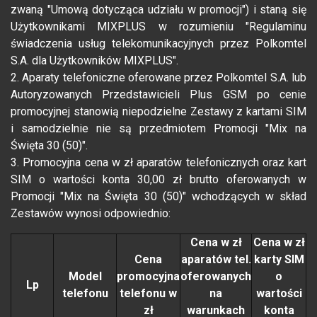
zwaną "Umową dotycząca udziału w promocji") i staną się
Użytkownikami MIXPLUS w rozumieniu "Regulaminu
świadczenia usług telekomunikacyjnych przez Polkomtel
S.A. dla Użytkowników MIXPLUS".
2. Aparaty telefoniczne oferowane przez Polkomtel S.A. lub
Autoryzowanych Przedstawicieli Plus GSM po cenie
promocyjnej stanowią niepodzielne Zestawy z kartami SIM
i samodzielnie nie są przedmiotem Promocji "Mix na
Święta 30 (50)".
3. Promocyjna cena w zł aparatów telefonicznych oraz kart
SIM o wartości konta 30,00 zł brutto oferowanych w
Promocji "Mix na Święta 30 (50)" wchodzących w skład
Zestawów wynosi odpowiednio:
Cena w zł
Cena w zł
Cena
aparatów tel.
karty SIM
Model
promocyjna
oferowanych
o
Lp
telefonu
telefonu w
na
wartości
zł
warunkach
konta