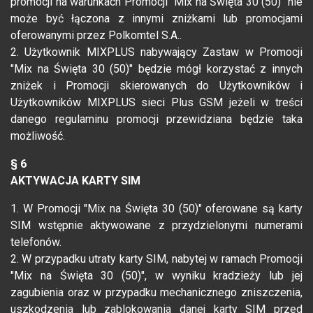
promocji na warunkach Promocji "Mix na Święta 30 (50)" nie
może być łączona z innymi zniżkami lub promocjami
oferowanymi przez Polkomtel S.A..
2. Użytkownik MIXPLUS nabywający Zastaw w Promocji
"Mix na Święta 30 (50)" będzie mógł korzystać z innych
zniżek i Promocji skierowanych do Użytkowników i
Użytkowników MIXPLUS sieci Plus GSM jeżeli w treści
danego regulaminu promocji przewidziana będzie taka
możliwość.
§ 6
AKTYWACJA KARTY SIM
1. W Promocji "Mix na Święta 30 (50)" oferowane są karty
SIM wstępnie aktywowane z przydzielonymi numerami
telefonów.
2. W przypadku utraty karty SIM, nabytej w ramach Promocji
"Mix na Święta 30 (50)", w wyniku kradzieży lub jej
zagubienia oraz w przypadku mechanicznego zniszczenia,
uszkodzenia lub zablokowania danej karty SIM przed