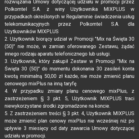
rozwiązania Umowy dotyczącej udziału w promocji przez
Polkomtel S.A. z winy Użytkownika MIXPLUS w
przypadkach określonych w Regulaminie świadczenia usług
telekomunikacyjnych przez Polkomtel S.A. dla
Użytkowników MIXPLUS
2. Użytkownik biorący udział w Promocji "Mix na Święta 30
(50)" nie może, w zamian oferowanego Zestawu, żądać
innego rodzaju aparatu telefonicznego lub usługi.
3. Użytkownik, który zakupił Zestaw w Promocji "Mix na
Święta 30 (50)" do momentu dokonania 30 zasileń konta
kwotą minimalną 50,00 zł każde, nie może zmienić planu
cenowego mixPlus na inną taryfę.
4. W przypadku zmiany planu cenowego mixPlus, z
zastrzeżeniem § 3 pkt. 5, Użytkownik MIXPLUS traci
niewykorzystane środki zgromadzone na koncie.
5. Z zastrzeżeniem treści § 3 pkt. 4, Użytkownik MIXPLUS
może zmienić plan cenowy mixPlus nie wcześniej niż po
upływie 3 miesięcy od daty zawarcia Umowy dotyczącej
udziału w promocji.