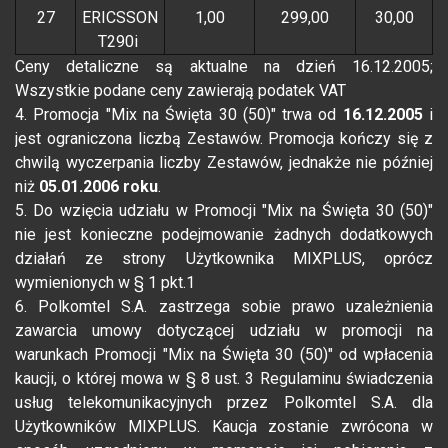
27
ERICSSON
1,00
299,00
30,00
T290i
Ceny detaliczne są aktualne na dzień 16.12.2005;
Wszystkie podane ceny zawierają podatek VAT
4. Promocja "Mix na Święta 30 (50)" trwa od
16.12.2005
i
jest ograniczona liczbą Zestawów. Promocja kończy się z
chwilą wyczerpania liczby Zestawów, jednakże nie później
niż
05.01.2006 roku
.
5. Do wzięcia udziału w Promocji "Mix na Święta 30 (50)"
nie jest konieczne podejmowanie żadnych dodatkowych
działań ze strony Użytkownika MIXPLUS, oprócz
wymienionych w § 1 pkt.1
6. Polkomtel S.A. zastrzega sobie prawo uzależnienia
zawarcia umowy dotyczącej udziału w promocji na
warunkach Promocji "Mix na Święta 30 (50)" od wpłacenia
kaucji, o której mowa w § 8 ust. 3 Regulaminu świadczenia
usług telekomunikacyjnych przez Polkomtel S.A. dla
Użytkowników MIXPLUS. Kaucja zostanie zwrócona w