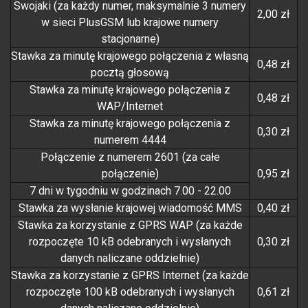
Swojaki (za każdy numer, maksymalnie 3 numery
2,00 zł
w sieci PlusGSM lub krajowe numery
stacjonarne)
Stawka za minutę krajowego połączenia z własną
0,48 zł
pocztą głosową
Stawka za minutę krajowego połączenia z
0,48 zł
WAP/Internet
Stawka za minutę krajowego połączenia z
0,30 zł
numerem 4444
Połączenie z numerem 2601 (za całe
połączenie)
0,95 zł
7 dni w tygodniu w godzinach 7.00 - 22.00
Stawka za wysłanie krajowej wiadomość MMS
0,40 zł
Stawka za korzystanie z GPRS WAP (za każde
rozpoczęte 10 kB odebranych i wysłanych
0,30 zł
danych naliczane oddzielnie)
Stawka za korzystanie z GPRS Internet (za każde
rozpoczęte 100 kB odebranych i wysłanych
0,61 zł