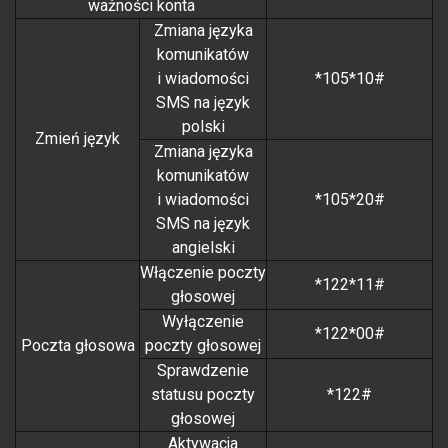
ważności konta
Zmiana języka
komunikatów
i wiadomości
*105*10#
SMS na język
polski
Zmień język
Zmiana języka
komunikatów
i wiadomości
*105*20#
SMS na język
angielski
Włączenie poczty
*122*11#
głosowej
Wyłączenie
*122*00#
Poczta głosowa
poczty głosowej
Sprawdzenie
statusu poczty
*122#
głosowej
Aktywacja