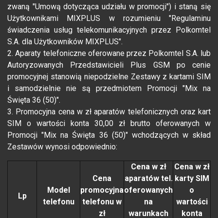
zwaną "Umową dotycząca udziału w promocji") i staną się
Użytkownikami MIXPLUS w rozumieniu "Regulaminu
świadczenia usług telekomunikacyjnych przez Polkomtel
S.A. dla Użytkowników MIXPLUS".
2. Aparaty telefoniczne oferowane przez Polkomtel S.A. lub
Autoryzowanych Przedstawicieli Plus GSM po cenie
promocyjnej stanowią niepodzielne Zestawy z kartami SIM
i samodzielnie nie są przedmiotem Promocji "Mix na
Święta 36 (50)".
3. Promocyjna cena w zł aparatów telefonicznych oraz kart
SIM o wartości konta 30,00 zł brutto oferowanych w
Promocji "Mix na Święta 36 (50)" wchodzących w skład
Zestawów wynosi odpowiednio:
Cena w zł
Cena w zł
Cena
aparatów tel.
karty SIM
Model
promocyjna
oferowanych
o
Lp
telefonu
telefonu w
na
wartości
zł
warunkach
konta