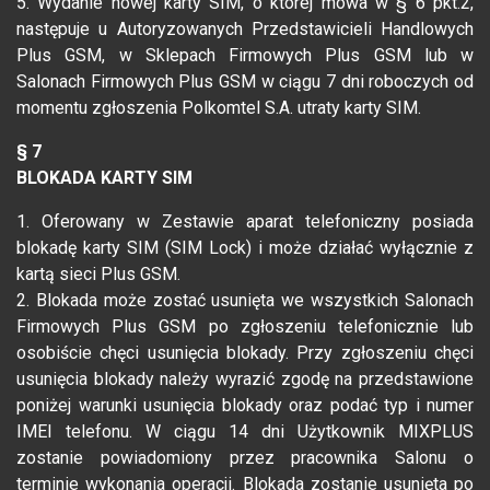
5. Wydanie nowej karty SIM, o której mowa w § 6 pkt.2,
następuje u Autoryzowanych Przedstawicieli Handlowych
Plus GSM, w Sklepach Firmowych Plus GSM lub w
Salonach Firmowych Plus GSM w ciągu 7 dni roboczych od
momentu zgłoszenia Polkomtel S.A. utraty karty SIM.
§ 7
BLOKADA KARTY SIM
1. Oferowany w Zestawie aparat telefoniczny posiada
blokadę karty SIM (SIM Lock) i może działać wyłącznie z
kartą sieci Plus GSM.
2. Blokada może zostać usunięta we wszystkich Salonach
Firmowych Plus GSM po zgłoszeniu telefonicznie lub
osobiście chęci usunięcia blokady. Przy zgłoszeniu chęci
usunięcia blokady należy wyrazić zgodę na przedstawione
poniżej warunki usunięcia blokady oraz podać typ i numer
IMEI telefonu. W ciągu 14 dni Użytkownik MIXPLUS
zostanie powiadomiony przez pracownika Salonu o
terminie wykonania operacji. Blokada zostanie usunięta po