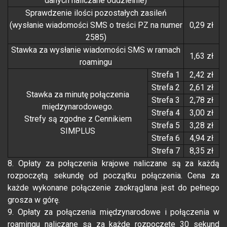
danych naliczane oddzielnie)
Sprawdzenie ilości pozostałych zasileń
(wysłanie wiadomości SMS o treści PZ na numer
0,29 zł
2585)
Stawka za wysłanie wiadomości SMS w ramach
1,63 zł
roamingu
Strefa 1
2,42 zł
Strefa 2
2,61 zł
Stawka za minutę połączenia
Strefa 3
2,78 zł
międzynarodowego.
Strefa 4
3,00 zł
Strefy są zgodne z Cennikiem
Strefa 5
3,28 zł
SIMPLUS
Strefa 6
4,94 zł
Strefa 7
8,35 zł
8. Opłaty za połączenia krajowe naliczane są za każdą
rozpoczętą sekundę od początku połączenia. Cena za
każde wykonane połączenie zaokrąglana jest do pełnego
grosza w górę.
9. Opłaty za połączenia międzynarodowe i połączenia w
roamingu naliczane są za każde rozpoczęte 30 sekund