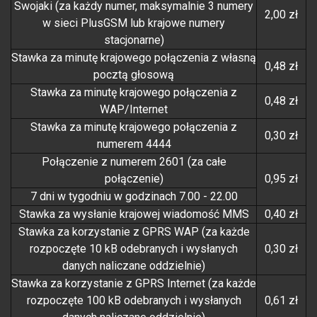
Swojaki (za każdy numer, maksymalnie 3 numery
2,00 zł
w sieci PlusGSM lub krajowe numery
stacjonarne)
Stawka za minutę krajowego połączenia z własną
0,48 zł
pocztą głosową
Stawka za minutę krajowego połączenia z
0,48 zł
WAP/Internet
Stawka za minutę krajowego połączenia z
0,30 zł
numerem 4444
Połączenie z numerem 2601 (za całe
połączenie)
0,95 zł
7 dni w tygodniu w godzinach 7.00 - 22.00
Stawka za wysłanie krajowej wiadomość MMS
0,40 zł
Stawka za korzystanie z GPRS WAP (za każde
rozpoczęte 10 kB odebranych i wysłanych
0,30 zł
danych naliczane oddzielnie)
Stawka za korzystanie z GPRS Internet (za każde
rozpoczęte 100 kB odebranych i wysłanych
0,61 zł