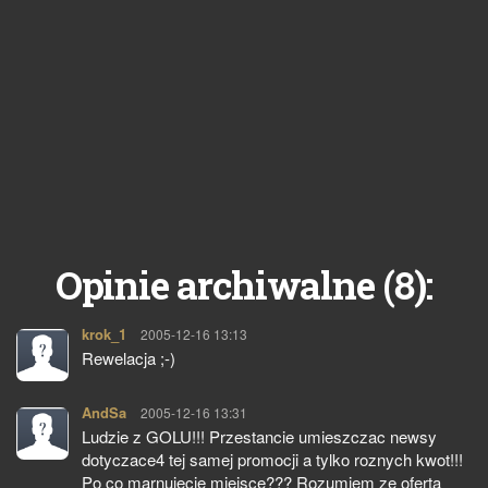
8
Opinie archiwalne (
):
krok_1
pisze:
2005-12-16 13:13
Rewelacja ;-)
AndSa
pisze:
2005-12-16 13:31
Ludzie z GOLU!!! Przestancie umieszczac newsy
dotyczace4 tej samej promocji a tylko roznych kwot!!!
Po co marnujecie miejsce??? Rozumiem ze oferta