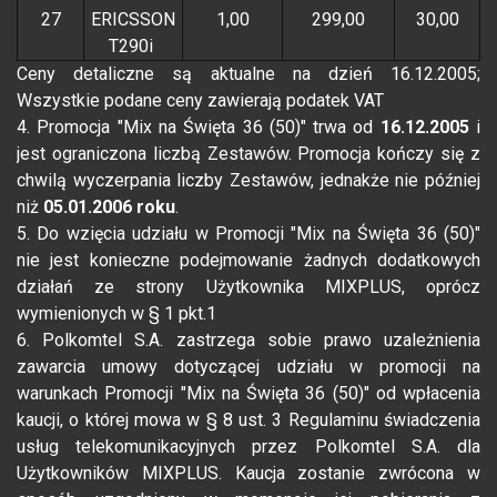
27
ERICSSON
1,00
299,00
30,00
T290i
Ceny detaliczne są aktualne na dzień 16.12.2005;
Wszystkie podane ceny zawierają podatek VAT
4. Promocja "Mix na Święta 36 (50)" trwa od
16.12.2005
i
jest ograniczona liczbą Zestawów. Promocja kończy się z
chwilą wyczerpania liczby Zestawów, jednakże nie później
niż
05.01.2006 roku
.
5. Do wzięcia udziału w Promocji "Mix na Święta 36 (50)"
nie jest konieczne podejmowanie żadnych dodatkowych
działań ze strony Użytkownika MIXPLUS, oprócz
wymienionych w § 1 pkt.1
6. Polkomtel S.A. zastrzega sobie prawo uzależnienia
zawarcia umowy dotyczącej udziału w promocji na
warunkach Promocji "Mix na Święta 36 (50)" od wpłacenia
kaucji, o której mowa w § 8 ust. 3 Regulaminu świadczenia
usług telekomunikacyjnych przez Polkomtel S.A. dla
Użytkowników MIXPLUS. Kaucja zostanie zwrócona w