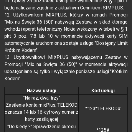
11. Opłaty za pozostałe usługi nie wymienione w § 1 pkt.7
będą naliczane zgodnie z aktualnym Cennikiem SIMPLUS.
12. Użytkownikom MIXPLUS, którzy w ramach Promocji
"Mix na Święta 36 (50)" nabywają Zestaw, w skład którego
wchodzi aparat telefoniczny Nokia wskazany w tabeli w § 1
pkt 3 poz. 7,8 lub 10 w momencie aktywacji karty SIM
automatycznie uruchomiona zostaje usługa "Dostępny Limit
Krótkim Kodem".
13. Użytkownikowi MIXPLUS nabywającemu Zestaw w
Promocji "Mix na Święta 36 (50)" w momencie aktywacji
udostępniane są tylko i wyłącznie poniższe usługi "Krótkim
Kodem"
Nazwa usługi
Kod usługi
"Na raz, dwa, trzy"
Zasilenie konta mixPlus, TELEKOD
*123*TELEKOD#
oznacza 14 lub 16-cyfrowy numer z
karty zasilającej
"Do kiedy ?" Sprawdzenie okresu
*125#