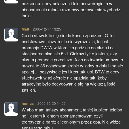
bezsensu. ceny polaczen i telefonow drogie, a w
abonamencie minuta rozmowy przewaznie wychodzi
taniej!
Matt
pisze:
2005-12-17 13:25
Co do stawek to się nie do konca zgadzam. O ile
podstawowe niczym sie nie wyrozniaja, to jest
promocja DWiW w ktorej za godzine do plusa i na
stacjonarne placi sie 5 zl. Ciekaw tylko jestem, czy
plus ta promocje przedluzy. A co do trwania umowy to
mozna te 36 doladowan zrobic w jednym dniu i ma sie
spokoj ... oczywiscie jesli ktos tak lubi. BTW to ceny
słuchawek w tej ofercie nie spadają tak, żeby
atrakcyjne było decydowanie się na większą ilość
zasileń.
homas
pisze:
2005-12-20 14:06
W abo mam tańszy abonament, taniej kupilem telefon
no i jestem klientem abonamentowym czyli
teoretycznie bardziej cenionym przez opa. Nie widze
sensu tego mixu