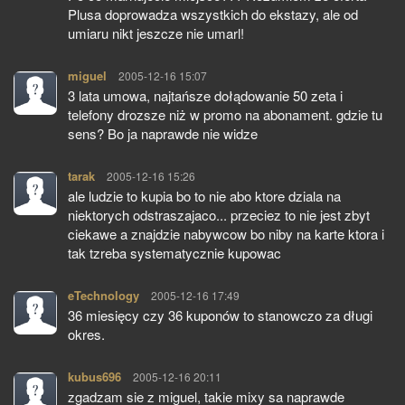
Plusa doprowadza wszystkich do ekstazy, ale od
umiaru nikt jeszcze nie umarl!
miguel
pisze:
2005-12-16 15:07
3 lata umowa, najtańsze dołądowanie 50 zeta i
telefony drozsze niż w promo na abonament. gdzie tu
sens? Bo ja naprawde nie widze
tarak
pisze:
2005-12-16 15:26
ale ludzie to kupia bo to nie abo ktore dziala na
niektorych odstraszajaco... przeciez to nie jest zbyt
ciekawe a znajdzie nabywcow bo niby na karte ktora i
tak tzreba systematycznie kupowac
eTechnology
pisze:
2005-12-16 17:49
36 miesięcy czy 36 kuponów to stanowczo za długi
okres.
kubus696
pisze:
2005-12-16 20:11
zgadzam sie z miguel, takie mixy sa naprawde