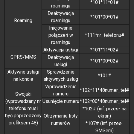
*101*11*01#
roamingu
Deaktywacja
*101*00*01#
Roaming
roamingu
Inicjowanie
połączeń w
*111*nr_telefonu#
roamingu
Aktywacja usługi
*101*11*02#
GPRS/MMS
Deaktywacja
*101*00*02#
usługi
Aktywne usługi
Sprawdzenie
*101#
na koncie
aktywnych usług
Wprowadzenie
*102*11*48numer_tel#
numeru
Swojaki
(wprowadzany nr
Usunięcie numeru
*102*00*48numer_tel#
telefonu musi
*102# (inf. przesł. na
być poprzedzony
Otrzymanie listy
ekran)
prefiksem 48)
numerów
*107# (inf. przesł.
SMSem)