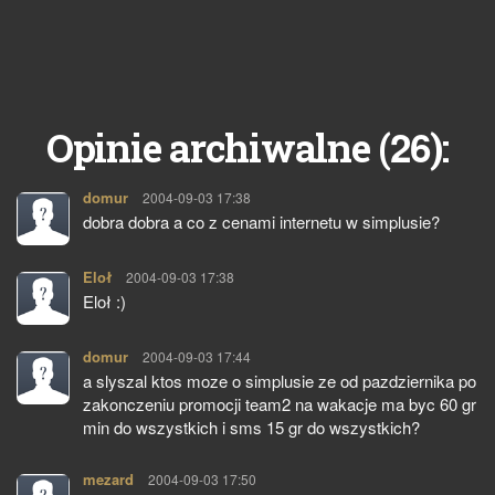
26
Opinie archiwalne (
):
domur
pisze:
2004-09-03 17:38
dobra dobra a co z cenami internetu w simplusie?
Eloł
pisze:
2004-09-03 17:38
Eloł :)
domur
pisze:
2004-09-03 17:44
a slyszal ktos moze o simplusie ze od pazdziernika po
zakonczeniu promocji team2 na wakacje ma byc 60 gr
min do wszystkich i sms 15 gr do wszystkich?
mezard
pisze:
2004-09-03 17:50