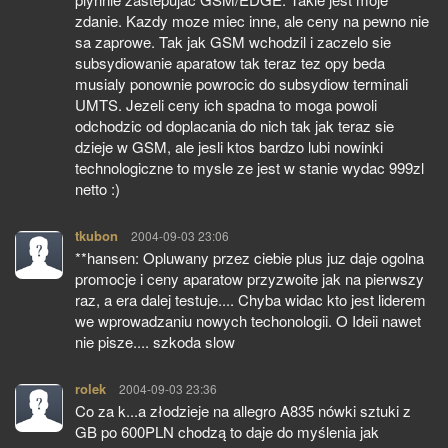
zdanie. Kazdy moze miec inne, ale ceny na pewno nie
sa zaprowe. Tak jak GSM wchodzil i zaczelo sie
subsydiowanie aparatow tak teraz tez opy beda
musialy ponownie powrocic do subsydiow terminali
UMTS. Jezeli ceny ich spadna to moga powoli
odchodzic od doplacania do nich tak jak teraz sie
dzieje w GSM, ale jesli ktos bardzo lubi nowinki
technologiczne to mysle ze jest w stanie wydac 999zl
netto :)
tkubon
pisze:
2004-09-03 23:06
**hansen: Opluwany przez ciebie plus juz daje ogolna
promocje i ceny aparatow przyzwoite jak na pierwszy
raz, a era dalej testuje.... Chyba widac kto jest liderem
we wprowadzaniu nowych techonologii. O Ideii nawet
nie pisze.... szkoda slow
rolek
pisze:
2004-09-03 23:36
Co za k...a złodzieje na allegro A835 nówki sztuki z
GB po 600PLN chodzą to daje do myślenia jak