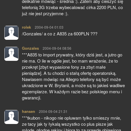
delikatnie mówiąc - średnia :). Zatem aby cieszyć się
telefonią 3G trzeba wybecalować cirka 2200 PLN, co
już nie jest przyjemne :).
rolek
pisze:
2004-09-04 01:03
/Gonzales/ a co z A835 za 600PLN ???
Gonzales
pisze:
2004-09-04 08:56
***A835 to import prywatny, który dziś jest, a jutro go
nie ma. O ile w ogóle jest, bo mam wrażenie, że to
przekręt [zbyt wypasione fony za zbyt małe
pieniądze]. A tu chodzi o stałą ofertę operatorską.
Nawiasem mówiąc na Allegro telefony są być może
ukradzione w W. Brytanii, a może są to jakieś wadliwe
egzemplarze. W każdym razie bez polskiego menu i
gwarancji.
hansen
pisze:
2004-09-04 21:31
***tkubon - nikogo nie opluwam tylko smieszy mnie,
ze tacy jak ty łykalą wszystko co plus pisze jak
młode, głodne rekiny i biora to za prawde objawioną.