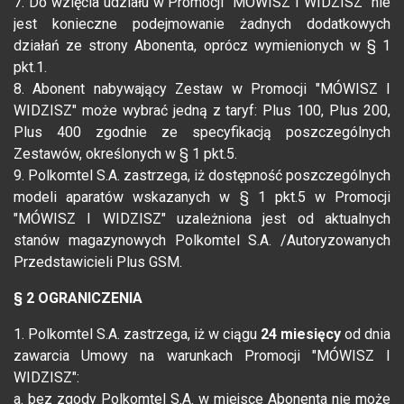
7. Do wzięcia udziału w Promocji "MÓWISZ I WIDZISZ" nie
jest konieczne podejmowanie żadnych dodatkowych
działań ze strony Abonenta, oprócz wymienionych w § 1
pkt.1.
8. Abonent nabywający Zestaw w Promocji "MÓWISZ I
WIDZISZ" może wybrać jedną z taryf: Plus 100, Plus 200,
Plus 400 zgodnie ze specyfikacją poszczególnych
Zestawów, określonych w § 1 pkt.5.
9. Polkomtel S.A. zastrzega, iż dostępność poszczególnych
modeli aparatów wskazanych w § 1 pkt.5 w Promocji
"MÓWISZ I WIDZISZ" uzależniona jest od aktualnych
stanów magazynowych Polkomtel S.A. /Autoryzowanych
Przedstawicieli Plus GSM.
§ 2 OGRANICZENIA
1. Polkomtel S.A. zastrzega, iż w ciągu
24 miesięcy
od dnia
zawarcia Umowy na warunkach Promocji "MÓWISZ I
WIDZISZ":
a. bez zgody Polkomtel S.A. w miejsce Abonenta nie może