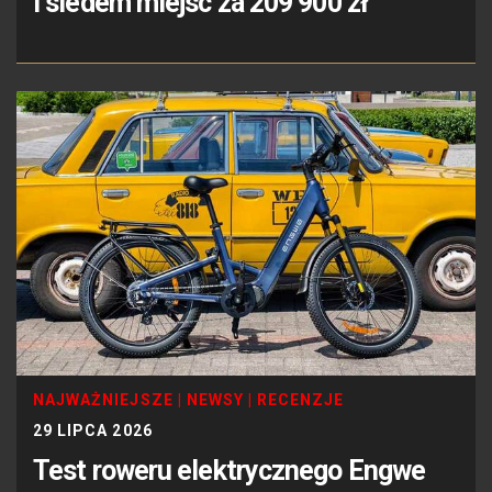
i siedem miejsc za 209 900 zł
NAJWAŻNIEJSZE
|
NEWSY
|
RECENZJE
29 LIPCA 2026
Test roweru elektrycznego Engwe