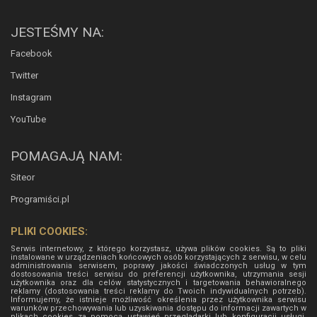
JESTEŚMY NA:
Facebook
Twitter
Instagram
YouTube
POMAGAJĄ NAM:
Siteor
Programiści.pl
PLIKI COOKIES:
Serwis internetowy, z którego korzystasz, używa plików cookies. Są to pliki
instalowane w urządzeniach końcowych osób korzystających z serwisu, w celu
administrowania serwisem, poprawy jakości świadczonych usług w tym
dostosowania treści serwisu do preferencji użytkownika, utrzymania sesji
użytkownika oraz dla celów statystycznych i targetowania behawioralnego
reklamy (dostosowania treści reklamy do Twoich indywidualnych potrzeb).
Informujemy, że istnieje możliwość określenia przez użytkownika serwisu
warunków przechowywania lub uzyskiwania dostępu do informacji zawartych w
plikach cookies za pomocą ustawień przeglądarki lub konfiguracji usługi.