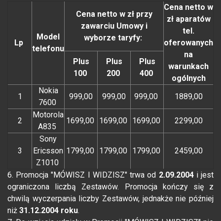
Cena netto w
Cena netto w zł przy
zł aparatów
zawarciu Umowy i
tel.
Model
wyborze taryfy:
Lp
oferowanych
telefonu
na
Plus
Plus
Plus
warunkach
100
200
400
ogólnych
Nokia
1
999,00
999,00
999,00
1889,00
7600
Motorola
2
1699,00
1699,00
1699,00
2299,00
A835
Sony
3
Ericsson
1799,00
1799,00
1799,00
2459,00
Z1010
6. Promocja "MÓWISZ I WIDZISZ" trwa od
2.09.2004
i jest
ograniczona liczbą Zestawów. Promocja kończy się z
chwilą wyczerpania liczby Zestawów, jednakże nie później
niż
31.12.2004 roku
.