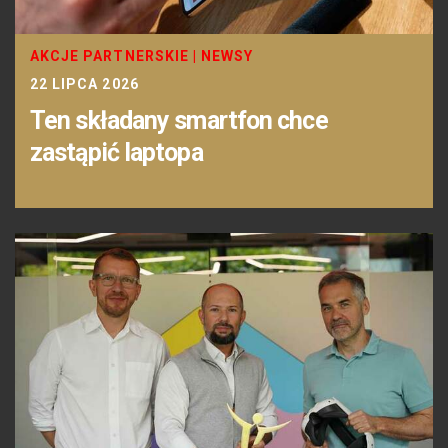
AKCJE PARTNERSKIE
|
NEWSY
22 LIPCA 2026
Ten składany smartfon chce
zastąpić laptopa