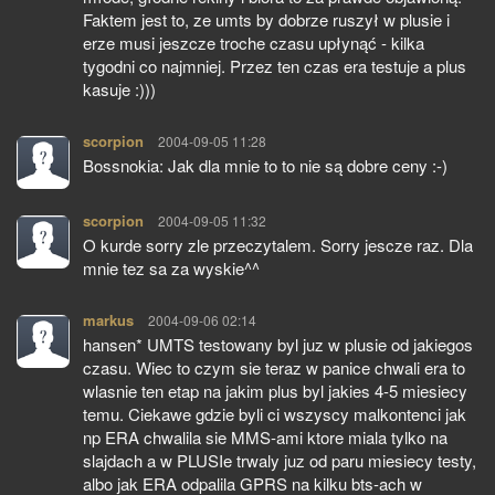
Faktem jest to, ze umts by dobrze ruszył w plusie i
erze musi jeszcze troche czasu upłynąć - kilka
tygodni co najmniej. Przez ten czas era testuje a plus
kasuje :)))
scorpion
pisze:
2004-09-05 11:28
Bossnokia: Jak dla mnie to to nie są dobre ceny :-)
scorpion
pisze:
2004-09-05 11:32
O kurde sorry zle przeczytalem. Sorry jescze raz. Dla
mnie tez sa za wyskie^^
markus
pisze:
2004-09-06 02:14
hansen* UMTS testowany byl juz w plusie od jakiegos
czasu. Wiec to czym sie teraz w panice chwali era to
wlasnie ten etap na jakim plus byl jakies 4-5 miesiecy
temu. Ciekawe gdzie byli ci wszyscy malkontenci jak
np ERA chwalila sie MMS-ami ktore miala tylko na
slajdach a w PLUSIe trwaly juz od paru miesiecy testy,
albo jak ERA odpalila GPRS na kilku bts-ach w