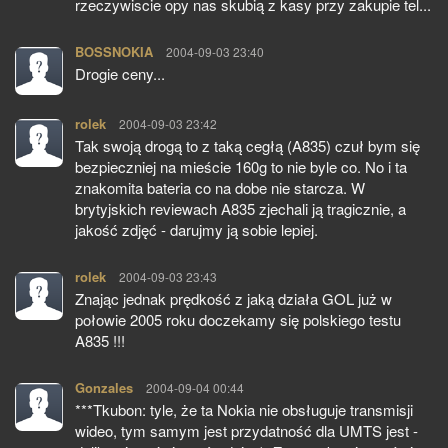
rzeczywiscie opy nas skubią z kasy przy zakupie tel...
BOSSNOKIA
pisze:
2004-09-03 23:40
Drogie ceny...
rolek
pisze:
2004-09-03 23:42
Tak swoją drogą to z taką cegłą (A835) czuł bym się
bezpieczniej na mieście 160g to nie byle co. No i ta
znakomita bateria co na dobe nie starcza. W
brytyjskich reviewach A835 zjechali ją tragicznie, a
jakość zdjęć - darujmy ją sobie lepiej.
rolek
pisze:
2004-09-03 23:43
Znając jednak prędkość z jaką działa GOL już w
połowie 2005 roku doczekamy się polskiego testu
A835 !!!
Gonzales
pisze:
2004-09-04 00:44
***Tkubon: tyle, że ta Nokia nie obsługuje transmisji
wideo, tym samym jest przydatność dla UMTS jest -