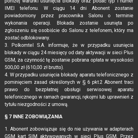
poniżej warunki usunięcia blokady oraz podać typ i numer
IMEI telefonu. W ciągu 14 dni Abonent zostanie
powiadomiony przez pracownika Salonu o terminie
wykonania operacji. Blokada zostanie usunięta po
zgłoszeniu się osobiście do Salonu z telefonem, który ma
zostać odblokowany.
3. Polkomtel S.A. informuje, że w przypadku usunięcia
blokady w ciągu 24 miesięcy od daty aktywacji w sieci Plus
GSM, za czynność tę zostanie pobrana opłata w wysokości
500,00 zł (610,00 zł brutto).
4. W przypadku usunięcia blokady aparatu telefonicznego z
pominięciem zasad określonych w § 6 pkt.2 Abonent traci
prawo do bezpłatnej obsługi serwisowej aparatu
telefonicznego w ramach gwarancji, rękojmi lub uprawnień z
tytułu niezgodności z umową.
§ 7 INNE ZOBOWIĄZANIA
1. Abonent zobowiązuje się do nie używania w adapterach
GSM kart SIM aktywowanych w sieci Plus GSM. Przez