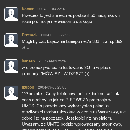
Komar
pisze:
2004-09-03 22:07
Przeciez to jest smieszne, postawili 50 nadajnikow i
robia promocje nie wiadomo dla kogo
Przemek
pisze:
2004-09-03 22:25
Mogli by dac bajecznie taniego nec'a 303 , za n.p 399
zł...
hansen
pisze:
2004-09-03 22:34
w erze nazywa się to testowanie 3G, a w plusie
promocja "MÓWISZ I WIDZISZ" :)))
tkubon
pisze:
2004-09-03 23:05
**Gonzales: Ceny telefonow moim zdaniem sa i tak
dosc atrakcyjne jak na PIERWSZA promocje w
UMTS. Co prawda, aby wykorzystac pelnej jej
mozliwosci trzeba mieszkac w centrum Warszawy, ale
dobre i to na poczatek. Jest lepiej niz myslalem.
Uwazam, ze UMTS bedzie wprowadzany stopniowo,
plynnie zastepujac GSM/EDGE. Takie jest moje