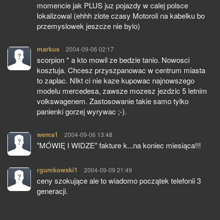
momencie jak PLUS juz pojazdy w calej polsce
lokalizowal (ehhh zlote czasy Motoroli na kabelku bo
przemyslowek jeszcze nie bylo)
markus
pisze:
2004-09-06 02:17
scorpion * a kto mowil ze bedzie tanio. Nowosci
kosztuja. Chcesz przyszpanowac w centrum miasta
to zaplac. NIkt ci nie kaze kupowac najnowszego
modelu mercedesa, zawsze mozesz jezdzic 5 letnim
volkswagenem. Zastosowanie takie samo tylko
panienki gorzej wyrywac ;-).
wema1
pisze:
2004-09-06 13:48
"MÓWIĘ I WIDZE" fakture k...na koniec miesiąca!!!
rgumkowski1
pisze:
2004-09-09 21:49
ceny szokujące ale to wiadomo początek telefonii 3
generacji.