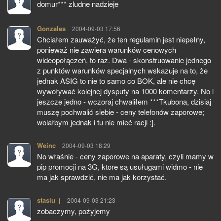
domur*** zludne nadzieje
Gonzales
pisze:
2004-09-03 17:56
Chciałem zauważyć, że ten regulamin jest niepełny,
ponieważ nie zawiera warunków cenowych
wideopołączeń, to raz. Dwa - skonstruowanie jednego
z punktów warunków specjalnych wskazuje na to, że
jednak ASIG to nie to samo co BOK, ale nie chcę
wywoływać kolejnej dysputy na 1000 komentarzy. No i
jeszcze jedno - wczoraj chwaliłem ***Tkubona, dzisiaj
muszę pochwalić siebie - ceny telefonów zaporowe;
wolałbym jednak i tu nie mieć racji :].
Weinc
pisze:
2004-09-03 18:29
No właśnie - ceny zaporowe na aparaty, czyli mamy w
pip promocji na 3G, ktore są usuługami widmo - nie
ma jak sprawdzić, nie ma jak korzystać.
stasiu_j
pisze:
2004-09-03 21:23
zobaczymy, pożyjemy