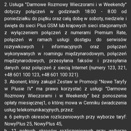
2. Usługa "Darmowe Rozmowy Wieczorami i w Weekendy"
dotyczy połączeń w godzinach 18.00 - 8.00 od
poniedziałku do piątku oraz całą dobę w soboty, niedziele i
święta do sieci Plus GSM lub krajowych sieci stacjonarnych
z wyłączeniem połączeń z numerami Premium Rate,
połączeń w ramach usługi dostępu do serwisów
rozrywkowych i informacyjnych oraz połączeń
wykonywanych w roamingu międzynarodowym, połączeń
międzynarodowych, przesyłania faksów i przesyłania
danych. oraz połączeń z siecią Internet (numery 123, 321,
+48 601 100 123, +48 601 100 321).
3. Abonent, który zakupił Zestaw w Promocji "Nowe Taryfy
w Plusie IV" ma prawo korzystać z usługi "Darmowe
Rozmowy Wieczorami i w Weekendy" bez ponoszenia
opłaty miesięcznej1, o której mowa w Cenniku świadczenia
usług telekomunikacyjnych, przez:
a. 6 pełnych okresów rozliczeniowych przy wyborze taryf:
NowyPlus 25, NowyPlus 45,
b. 12 pełnych okresów rozliczeniowych przy wyborze