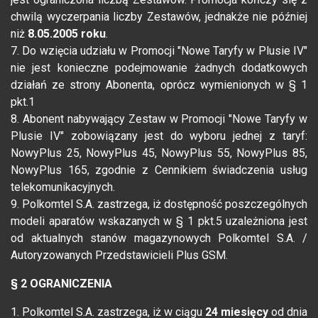
chwilą wyczerpania liczby Zestawów, jednakże nie później
niż
8.05.2005 roku
.
7. Do wzięcia udziału w Promocji "Nowe Taryfy w Plusie IV"
nie jest konieczne podejmowanie żadnych dodatkowych
działań ze strony Abonenta, oprócz wymienionych w § 1
pkt.1
8. Abonent nabywający Zestaw w Promocji "Nowe Taryfy w
Plusie IV" zobowiązany jest do wyboru jednej z taryf:
NowyPlus 25, NowyPlus 45, NowyPlus 55, NowyPlus 85,
NowyPlus 165, zgodnie z Cennikiem świadczenia usług
telekomunikacyjnych.
9. Polkomtel S.A. zastrzega, iż dostępność poszczególnych
modeli aparatów wskazanych w § 1 pkt.5 uzależniona jest
od aktualnych stanów magazynowych Polkomtel S.A. /
Autoryzowanych Przedstawicieli Plus GSM.
§ 2 OGRANICZENIA
1. Polkomtel S.A. zastrzega, iż w ciągu
24 miesięcy
od dnia