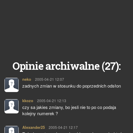
27
Opinie archiwalne (
):
neko
pisze:
2005-04-21 12:07
zadnych zmian w stosunku do poprzednich odsłon
kkozo
pisze:
2005-04-21 12:13
czy sa jakies zmiany, bo jesli nie to po co podaja
kolejny numerek ?
Alexander25
pisze:
2005-04-21 12:17