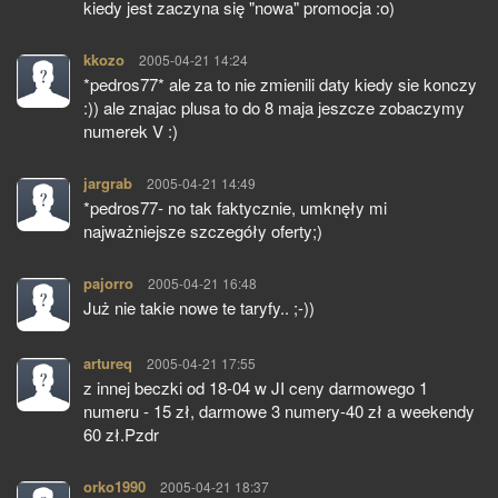
kiedy jest zaczyna się "nowa" promocja :o)
kkozo
pisze:
2005-04-21 14:24
*pedros77* ale za to nie zmienili daty kiedy sie konczy
:)) ale znajac plusa to do 8 maja jeszcze zobaczymy
numerek V :)
jargrab
pisze:
2005-04-21 14:49
*pedros77- no tak faktycznie, umknęły mi
najważniejsze szczegóły oferty;)
pajorro
pisze:
2005-04-21 16:48
Już nie takie nowe te taryfy.. ;-))
artureq
pisze:
2005-04-21 17:55
z innej beczki od 18-04 w JI ceny darmowego 1
numeru - 15 zł, darmowe 3 numery-40 zł a weekendy
60 zł.Pzdr
orko1990
pisze:
2005-04-21 18:37