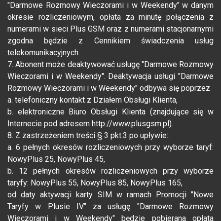
"Darmowe Rozmowy Wieczorami i w Weekendy" w danym
okresie rozliczeniowym, opłata za minutę połączenia z
numerami w sieci Plus GSM oraz z numerami stacjonarnymi
zgodna będzie z Cennikiem świadczenia usług
telekomunikacyjnych.
7. Abonent może deaktywować usługę "Darmowe Rozmowy
Wieczorami i w Weekendy". Deaktywacja usługi "Darmowe
Rozmowy Wieczorami i w Weekendy" odbywa się poprzez
a. telefoniczny kontakt z Działem Obsługi Klienta,
b. elektroniczne Biuro Obsługi Klienta (znajdujące się w
Internecie pod adresem http://www.plusgsm.pl).
8. Z zastrzeżeniem treści § 3 pkt.3 po upływie::
a. 6 pełnych okresów rozliczeniowych przy wyborze taryf:
NowyPlus 25, NowyPlus 45,
b. 12 pełnych okresów rozliczeniowych przy wyborze
taryfy: NowyPlus 55, NowyPlus 85, NowyPlus 165,
od daty aktywacji karty SIM w ramach Promocji "Nowe
Taryfy w Plusie IV" za usługę "Darmowe Rozmowy
Wieczorami i w Weekendy" będzie pobierana opłata