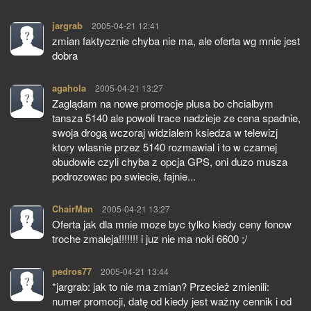
jargrab
pisze:
2005-04-21 12:41
zmian faktycznie chyba nie ma, ale oferta wg mnie jest
dobra
agahola
pisze:
2005-04-21 13:27
Zaglądam na nowe promocje plusa bo chcialbym
tansza 5140 ale powoli trace nadzieje ze cena spadnie,
swoja drogą wczoraj widzialem ksiedza w telewizj
ktory wlasnie przez 5140 rozmawial i to w czarnej
obudowie czyli chyba z opcja GPS, oni duzo musza
podrozowac po swiecie, fajnie...
ChairMan
pisze:
2005-04-21 13:27
Oferta jak dla mnie moze byc tylko kiedy ceny fonow
troche zmaleja!!!!!!! i juz nie ma noki 6600 ;/
pedros77
pisze:
2005-04-21 13:44
*jargrab: jak to nie ma zmian? Przecież zmienili:
numer promocji, datę od kiedy jest ważny cennik i od