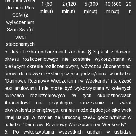
na połączenia
1 (60
2 (120
5 (300
10 (600
20 (
do sieci Plus
minut)
minut)
minut)
minut)
min
GSM (z
wyłączeniem
Sami Swoi) i
sieci
stacjonarnych
5. Jeśli liczba godzin/minut zgodnie § 3 pkt.4 z danego
okresu rozliczeniowego nie zostanie wykorzystana w
bieżącym okresie rozliczeniowym, wówczas Abonent traci
prawo do niewykorzystanej części godzin/minut w usłudze
"Darmowe Rozmowy Wieczorami i w Weekendy" i ta część
jest anulowana i nie może być wykorzystana w kolejnych
okresach rozliczeniowych. W tych okolicznościach
Abonentowi nie przysługuje roszczenie o zwrot
ekwiwalentu pieniężnego, ani nie może żądać jakiejkolwiek
innej usługi w zamian za utraconą część godzin/minut w
usłudze "Darmowe Rozmowy Wieczorami i w Weekendy".
6. Po wykorzystaniu wszystkich godzin w usłudze