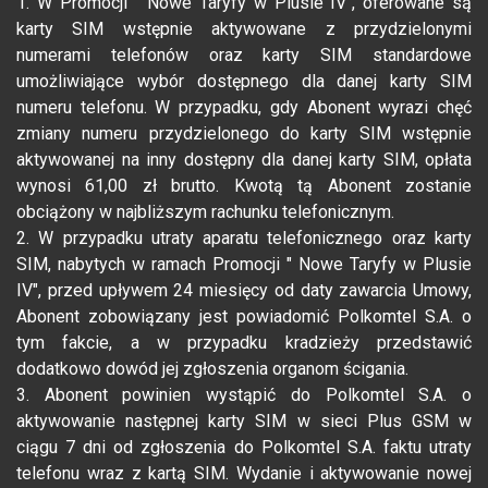
1. W Promocji " Nowe Taryfy w Plusie IV", oferowane są
karty SIM wstępnie aktywowane z przydzielonymi
numerami telefonów oraz karty SIM standardowe
umożliwiające wybór dostępnego dla danej karty SIM
numeru telefonu. W przypadku, gdy Abonent wyrazi chęć
zmiany numeru przydzielonego do karty SIM wstępnie
aktywowanej na inny dostępny dla danej karty SIM, opłata
wynosi 61,00 zł brutto. Kwotą tą Abonent zostanie
obciążony w najbliższym rachunku telefonicznym.
2. W przypadku utraty aparatu telefonicznego oraz karty
SIM, nabytych w ramach Promocji " Nowe Taryfy w Plusie
IV", przed upływem 24 miesięcy od daty zawarcia Umowy,
Abonent zobowiązany jest powiadomić Polkomtel S.A. o
tym fakcie, a w przypadku kradzieży przedstawić
dodatkowo dowód jej zgłoszenia organom ścigania.
3. Abonent powinien wystąpić do Polkomtel S.A. o
aktywowanie następnej karty SIM w sieci Plus GSM w
ciągu 7 dni od zgłoszenia do Polkomtel S.A. faktu utraty
telefonu wraz z kartą SIM. Wydanie i aktywowanie nowej