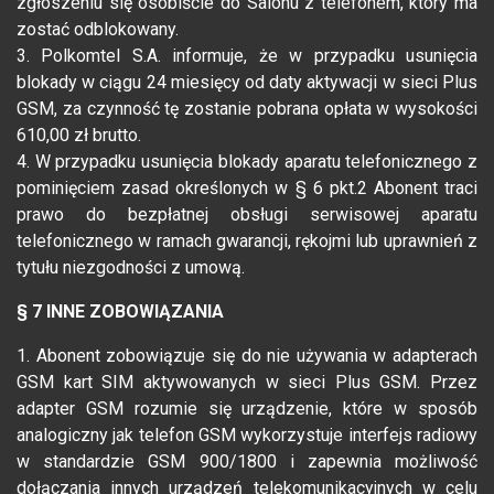
zgłoszeniu się osobiście do Salonu z telefonem, który ma
zostać odblokowany.
3. Polkomtel S.A. informuje, że w przypadku usunięcia
blokady w ciągu 24 miesięcy od daty aktywacji w sieci Plus
GSM, za czynność tę zostanie pobrana opłata w wysokości
610,00 zł brutto.
4. W przypadku usunięcia blokady aparatu telefonicznego z
pominięciem zasad określonych w § 6 pkt.2 Abonent traci
prawo do bezpłatnej obsługi serwisowej aparatu
telefonicznego w ramach gwarancji, rękojmi lub uprawnień z
tytułu niezgodności z umową.
§ 7 INNE ZOBOWIĄZANIA
1. Abonent zobowiązuje się do nie używania w adapterach
GSM kart SIM aktywowanych w sieci Plus GSM. Przez
adapter GSM rozumie się urządzenie, które w sposób
analogiczny jak telefon GSM wykorzystuje interfejs radiowy
w standardzie GSM 900/1800 i zapewnia możliwość
dołączania innych urządzeń telekomunikacyjnych w celu