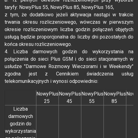
taryfy: NowyPlus 55, NowyPlus 85, NowyPlus 165,
z tym, że dodatkowo jeżeli aktywacja nastąpi w trakcie
trwania okresu rozliczeniowego, wówczas w pierwszym
okresie rozliczeniowym liczba godzin połączeń objętych
usługą będzie proporcjonalna do liczby dni pozostałych do
końca okresu rozliczeniowego.
4. Liczba darmowych godzin do wykorzystania na
połączenia do sieci Plus GSM i do sieci stacjonarnych w
usłudze "Darmowe Rozmowy Wieczorami i w Weekendy"
zgodna jest z Cennikiem świadczenia usług
telekomunikacyjnych i wynosi odpowiednio:
NowyPlus
NowyPlus
NowyPlus
NowyPlus
Nowy
25
45
55
85
1
Liczba
darmowych
godzin do
wykorzystania