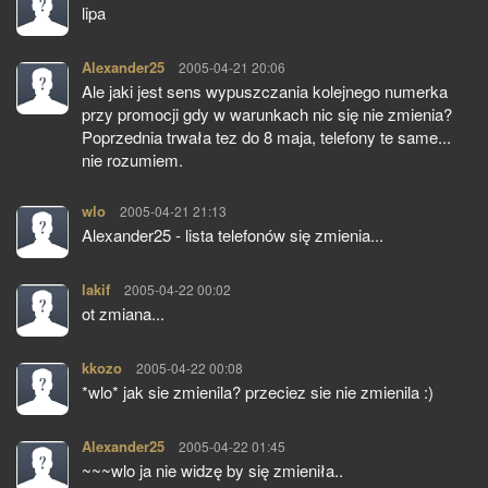
lipa
Alexander25
pisze:
2005-04-21 20:06
Ale jaki jest sens wypuszczania kolejnego numerka
przy promocji gdy w warunkach nic się nie zmienia?
Poprzednia trwała tez do 8 maja, telefony te same...
nie rozumiem.
wlo
pisze:
2005-04-21 21:13
Alexander25 - lista telefonów się zmienia...
lakif
pisze:
2005-04-22 00:02
ot zmiana...
kkozo
pisze:
2005-04-22 00:08
*wlo* jak sie zmienila? przeciez sie nie zmienila :)
Alexander25
pisze:
2005-04-22 01:45
~~~wlo ja nie widzę by się zmieniła..