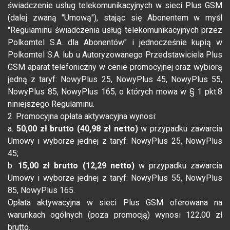
świadczenie usług telekomunikacyjnych w sieci Plus GSM
(dalej zwaną "Umową"), stając się Abonentem w myśl
"Regulaminu świadczenia usług telekomunikacyjnych przez
Polkomtel S.A. dla Abonentów" i jednocześnie kupią w
Polkomtel S.A. lub u Autoryzowanego Przedstawiciela Plus
GSM aparat telefoniczny w cenie promocyjnej oraz wybiorą
jedną z taryf: NowyPlus 25, NowyPlus 45, NowyPlus 55,
NowyPlus 85, NowyPlus 165, o których mowa w § 1 pkt.8
niniejszego Regulaminu.
2. Promocyjna opłata aktywacyjna wynosi:
a.
50,00 zł brutto (40,98 zł netto)
w przypadku zawarcia
Umowy i wyborze jednej z taryf: NowyPlus 25, NowyPlus
45;
b.
15,00 zł brutto (12,29 netto)
w przypadku zawarcia
Umowy i wyborze jednej z taryf: NowyPlus 55, NowyPlus
85, NowyPlus 165.
Opłata aktywacyjna w sieci Plus GSM oferowana na
warunkach ogólnych (poza promocją) wynosi 122,00 zł
brutto.