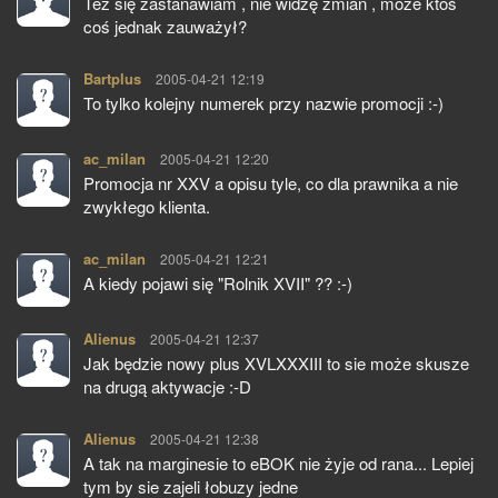
Też się zastanawiam , nie widzę zmian , może ktoś
coś jednak zauważył?
Bartplus
pisze:
2005-04-21 12:19
To tylko kolejny numerek przy nazwie promocji :-)
ac_milan
pisze:
2005-04-21 12:20
Promocja nr XXV a opisu tyle, co dla prawnika a nie
zwykłego klienta.
ac_milan
pisze:
2005-04-21 12:21
A kiedy pojawi się "Rolnik XVII" ?? :-)
Alienus
pisze:
2005-04-21 12:37
Jak będzie nowy plus XVLXXXIII to sie może skusze
na drugą aktywacje :-D
Alienus
pisze:
2005-04-21 12:38
A tak na marginesie to eBOK nie żyje od rana... Lepiej
tym by sie zajeli łobuzy jedne