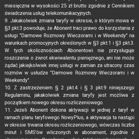
miesięczna w wysokości 25 zł brutto zgodnie z Cennikiem
świadczenia usług telekomunikacyjnych.
9. Jakakolwiek zmiana taryfy w okresie, o którym mowa w
§3 pkt.3 powoduje, że Abonent traci prawo do korzystania z
usługi "Darmowe Rozmowy Wieczorami i w Weekendy" na
warunkach promocyjnych określonych w §3 pkt.1 i §3 pkt.3.
W tych okolicznościach Abonentowi nie przysługuje
roszczenie o zwrot ekwiwalentu pieniężnego, ani nie może
żądać jakiejkolwiek innej usługi w zamian za utracony czas
rozmów w usłudze "Darmowe Rozmowy Wieczorami i w
Weekendy".
10. Z zastrzeżeniem § 2 pkt.4 i § 3 pkt.9 niniejszego
Regulaminu, jakakolwiek zmiana taryfy jest możliwa z
początkiem nowego okresu rozliczeniowego.
11. Jeżeli Abonent dokona aktywacji w jednej z taryf w
ramach planu taryfowego NowyPlus, a aktywacja ta nastąpi
w okresie trwania okresu rozliczeniowego, wówczas liczba
minut i SMS'ów wliczonych w abonament, zgodnie z