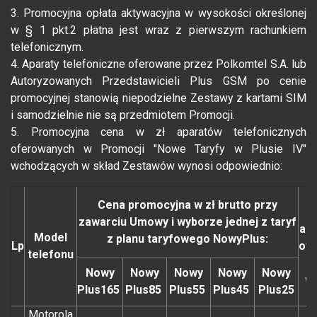
3. Promocyjna opłata aktywacyjna w wysokości określonej
w § 1 pkt.2 płatna jest wraz z pierwszym rachunkiem
telefonicznym.
4. Aparaty telefoniczne oferowane przez Polkomtel S.A. lub
Autoryzowanych Przedstawicieli Plus GSM po cenie
promocyjnej stanowią niepodzielne Zestawy z kartami SIM
i samodzielnie nie są przedmiotem Promocji.
5. Promocyjna cena w zł aparatów telefonicznych
oferowanych w Promocji "Nowe Taryfy w Plusie IV"
wchodzących w skład Zestawów wynosi odpowiednio:
C
Cena promocyjna w zł brutto przy
zawarciu Umowy i wyborze jednej z taryf
apa
Model
z planu taryfowego NowyPlus:
Lp
of
telefonu
Nowy
Nowy
Nowy
Nowy
Nowy
w
Plus165
Plus85
Plus55
Plus45
Plus25
o
Motorola