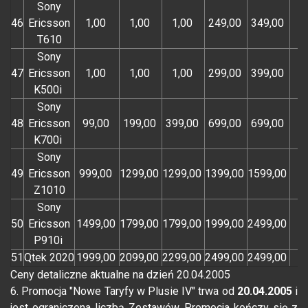
Sony
46
Ericsson
1,00
1,00
1,00
249,00
349,00
T610
Sony
47
Ericsson
1,00
1,00
1,00
299,00
399,00
K500i
Sony
48
Ericsson
99,00
199,00
399,00
699,00
699,00
K700i
Sony
49
Ericsson
999,00
1299,00
1299,00
1399,00
1599,00
Z1010
Sony
50
Ericsson
1499,00
1799,00
1799,00
1999,00
2499,00
P910i
51
Qtek 2020
1999,00
2099,00
2299,00
2499,00
2499,00
Ceny detaliczne aktualne na dzień 20.04.2005
6. Promocja "Nowe Taryfy w Plusie IV" trwa od
20.04.2005
i
jest ograniczona liczbą Zestawów. Promocja kończy się z