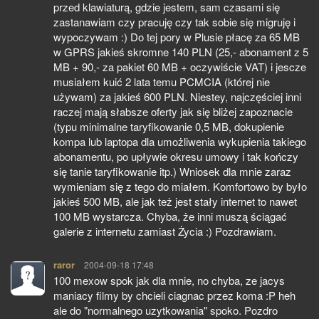
przed klawiaturą, gdzie jestem, sam czasami się
zastanawiam czy pracuję czy tak sobie się migruję i
wypoczywam :) Do tej pory w Plusie płacę za 65 MB
w GPRS jakieś skromne 140 PLN (25,- abonament z 5
MB + 90,- za pakiet 60 MB + oczywiście VAT) i jescze
musiałem kuić 2 lata temu PCMCIA (której nie
używam) za jakieś 600 PLN. Niestey, najczęściej inni
raczej mają słabsze oferty jak się bliżej zapoznacie
(typu minimalne taryfikowanie 0,5 MB, dokupienie
kompa lub laptopa dla umożliwenia wykupienia takiego
abonamentu, po upływie okresu umowy i tak kończy
się tanie taryfikowanie itp.) Wniosek dla mnie zaraz
wymieniam się z tego do miałem. Komfortowo by było
jakieś 500 MB, ale jak też jest stały internet to nawet
100 MB wystarcza. Chyba, że inni muszą ściągać
galerie z internetu zamiast Życia :) Pozdrawiam.
raror
pisze:
2004-09-18 17:48
100 mexow spok jak dla mnie, no chyba, ze jacys
maniacy filmy by chcieli ciagnac przez koma :P heh
ale do "normalnego uzytkowania" spoko. Pozdro