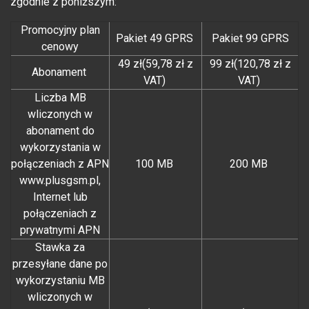
zgodnie z poniższym:
Promocyjny plan
Pakiet 49 GPRS
Pakiet 99 GPRS
cenowy
49 zł(59,78 zł z
99 zł(120,78 zł z
Abonament
VAT)
VAT)
Liczba MB
wliczonych w
abonament do
wykorzystania w
połączeniach z APN
100 MB
200 MB
www.plusgsm.pl,
Internet lub
połączeniach z
prywatnymi APN
Stawka za
przesyłane dane po
wykorzystaniu MB
wliczonych w