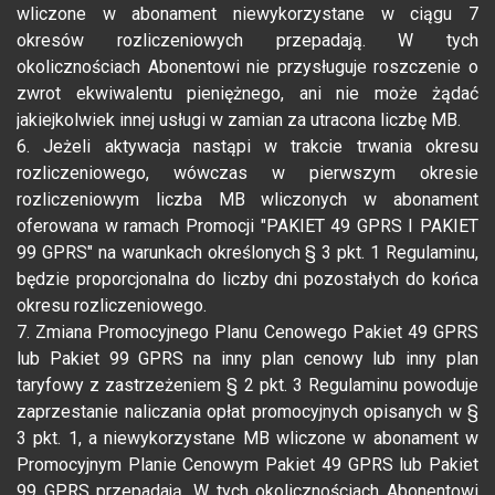
wliczone w abonament niewykorzystane w ciągu 7
okresów rozliczeniowych przepadają. W tych
okolicznościach Abonentowi nie przysługuje roszczenie o
zwrot ekwiwalentu pieniężnego, ani nie może żądać
jakiejkolwiek innej usługi w zamian za utracona liczbę MB.
6. Jeżeli aktywacja nastąpi w trakcie trwania okresu
rozliczeniowego, wówczas w pierwszym okresie
rozliczeniowym liczba MB wliczonych w abonament
oferowana w ramach Promocji "PAKIET 49 GPRS I PAKIET
99 GPRS" na warunkach określonych § 3 pkt. 1 Regulaminu,
będzie proporcjonalna do liczby dni pozostałych do końca
okresu rozliczeniowego.
7. Zmiana Promocyjnego Planu Cenowego Pakiet 49 GPRS
lub Pakiet 99 GPRS na inny plan cenowy lub inny plan
taryfowy z zastrzeżeniem § 2 pkt. 3 Regulaminu powoduje
zaprzestanie naliczania opłat promocyjnych opisanych w §
3 pkt. 1, a niewykorzystane MB wliczone w abonament w
Promocyjnym Planie Cenowym Pakiet 49 GPRS lub Pakiet
99 GPRS przepadają. W tych okolicznościach Abonentowi