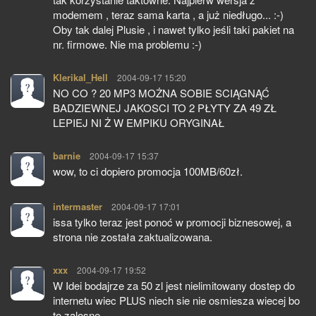
modemem , teraz sama karta , a już niedługo... :-)
Oby tak dalej Plusie , i nawet tylko jeśli taki pakiet na
nr. firmowe. Nie ma problemu :-)
Klerikal_Hell
pisze:
2004-09-17 15:20
NO CO ? 20 MP3 MOŻNA SOBIE SCIĄGNĄĆ
BADZIEWNEJ JAKOSCI TO 2 PŁYTY ZA 49 ZŁ
LEPIEJ NI Ż W EMPIKU ORYGINAŁ
barnie
pisze:
2004-09-17 15:37
wow, to ci dopiero promocja 100MB/60zł.
intermaster
pisze:
2004-09-17 17:01
issa tylko teraz jest ponoć w promocji biznesowej, a
strona nie została zaktualizowana.
xxx
pisze:
2004-09-17 19:52
W Idei bodajrze za 50 zl jest nielimitowany dostep do
internetu wiec PLUS niech sie nie osmiesza wiecej bo
to zalosne ...