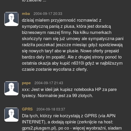
mba
pisze:
2004-09-17 20:33
dzisiaj miałem przyjemność rozmawiać z
sympatyczną panią z plusa, która jest doradcą
biznesowym naszej firmy. Na kilku numerkach
skończyły nam się już umowy ale sympatyczna pani
radziła poczekać jeszcze miesiąc gdyż spodziewają
się nowych taryf abo w plusie. Nowe oferty prepaid
bardzo dały im popalić. Ale z drugiej strony ponoć to
ostatnia okazja aby kupić n6310i gdyż w najbliższym
czasie zostanie wycofana z oferty.
pepe
pisze:
2004-09-17 21:43
xxx: Jest w ideii jak kupisz notebooka HP za pare
tysiecy. Normalnie jest za 99 zlotych.
GPRS
pisze:
2004-09-18 03:37
Dla tych, którzy nie korzystają z GPRS (via APN
INTERNET), a dodają opinie (zerknijcie na host:
gprs2.plusgsm.pl), po co - więcej wyobraźni, siadam