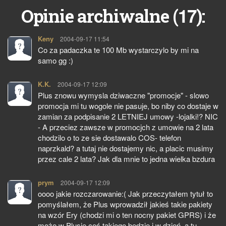
17
Opinie archiwalne (
):
Keny
pisze:
2004-09-17 11:54
Co za padaczka te 100 Mb wystarczylo by mi na
samo gg :)
K.K.
pisze:
2004-09-17 12:09
Plus znowu wymysla dziwaczne "promocje" - slowo
promocja mi tu wogole nie pasuje, bo niby co dostaje w
zamian za podpisanie 2 LETNIEJ umowy -lojalki!? NIC
- A przeciez zawsze w promocjch z umowie na 2 lata
chodzilo o to ze sie dostawalo COS- telefon
naprzkald? a tutaj nie dostajemy nic, a placic musimy
przez cale 2 lata? Jak dla mnie to jedna wielka bzdura
prym
pisze:
2004-09-17 12:09
oooo jakie rozczarowanie:( Jak przeczytałem tytuł to
pomyślałem, że Plus wprowadził jakieś takie pakiety
na wzór Ery (chodzi mi o ten nocny pakiet GPRS) i że
może w Plusie coś takiego będzie i w dzień, a tu