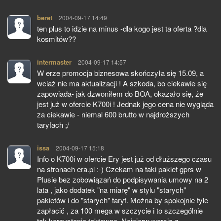
beret
pisze:
2004-09-17 14:49
ten plus to idzie na minus -dla kogo jest ta oferta ?dla
kosmitów??
intermaster
pisze:
2004-09-17 14:57
W erze promocja biznesowa skończyła się 15.09, a
wciaż nie ma aktualizacji ! A szkoda, bo ciekawie się
zapowiada- jak dzwoniłem do BOA, okazało się, że
jest już w ofercie K700i ! Jednak jego cena nie wygląda
za ciekawie - niemal 600 brutto w najdroższych
taryfach ;/
issa
pisze:
2004-09-17 15:18
Info o K700i w ofercie Ery jest już od dłuższego czasu
na stronach era.pl :-) Czekam na taki pakiet gprs w
Plusie bez zobowiązań do podpisywania umowy na 2
lata , jako dodatek "na miarę" w stylu "starych"
pakietów i do "starych" taryf. Można by spokojnie tyle
zapłacić , za 100 mega w szczycie i to szczególnie
tak korzystanie taktowne. Najpierw wersja z