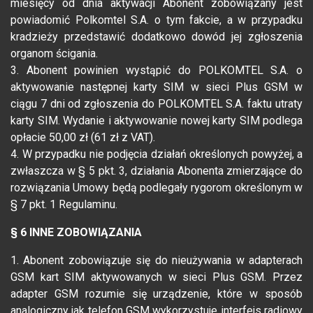
miesięcy od dnia aktywacji Abonent zobowiązany jest
powiadomić Polkomtel S.A. o tym fakcie, a w przypadku
kradzieży przedstawić dodatkowo dowód jej zgłoszenia
organom ścigania.
3. Abonent powinien wystąpić do POLKOMTEL S.A. o
aktywowanie następnej karty SIM w sieci Plus GSM w
ciągu 7 dni od zgłoszenia do POLKOMTEL S.A. faktu utraty
karty SIM. Wydanie i aktywowanie nowej karty SIM podlega
opłacie 50,00 zł (61 zł z VAT).
4. W przypadku nie podjęcia działań określonych powyżej, a
zwłaszcza w § 5 pkt. 3, działania Abonenta zmierzające do
rozwiązania Umowy będą podlegały rygorom określonym w
§ 7 pkt. 1 Regulaminu.
§ 6 INNE ZOBOWIĄZANIA
1. Abonent zobowiązuje się do nieużywania w adapterach
GSM kart SIM aktywowanych w sieci Plus GSM. Przez
adapter GSM rozumie się urządzenie, które w sposób
analogiczny jak telefon GSM wykorzystuje interfejs radiowy