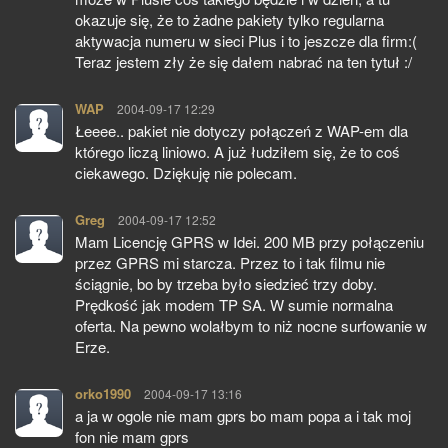
okazuje się, że to żadne pakiety tylko regularna
aktywacja numeru w sieci Plus i to jeszcze dla firm:(
Teraz jestem zły że się dałem nabrać na ten tytuł :/
WAP
pisze:
2004-09-17 12:29
Łeeee.. pakiet nie dotyczy połączeń z WAP-em dla
którego liczą liniowo. A już łudziłem się, że to coś
ciekawego. Dziękuję nie polecam.
Greg
pisze:
2004-09-17 12:52
Mam Licencję GPRS w Idei. 200 MB przy połączeniu
przez GPRS mi starcza. Przez to i tak filmu nie
ściągnie, bo by trzeba było siedzieć trzy doby.
Prędkość jak modem TP SA. W sumie normalna
oferta. Na pewno wolałbym to niż nocne surfowanie w
Erze.
orko1990
pisze:
2004-09-17 13:16
a ja w ogole nie mam gprs bo mam popa a i tak moj
fon nie mam gprs