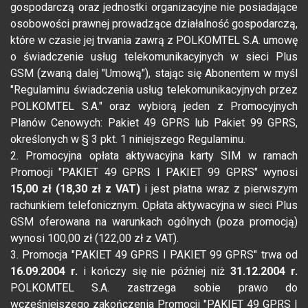
gospodarczą oraz jednostki organizacyjne nie posiadające
osobowości prawnej prowadzące działalność gospodarczą,
które w czasie jej trwania zawrą z POLKOMTEL S.A. umowę
o świadczenie usług telekomunikacyjnych w sieci Plus
GSM (zwaną dalej "Umową"), stając się Abonentem w myśl
"Regulaminu świadczenia usług telekomunikacyjnych przez
POLKOMTEL S.A." oraz wybiorą jeden z Promocyjnych
Planów Cenowych: Pakiet 49 GPRS lub Pakiet 99 GPRS,
określonych w § 3 pkt. 1 niniejszego Regulaminu.
2. Promocyjna opłata aktywacyjna karty SIM w ramach
Promocji "PAKIET 49 GPRS I PAKIET 99 GPRS" wynosi
15,00 zł (18,30 zł z VAT)
i jest płatna wraz z pierwszym
rachunkiem telefonicznym. Opłata aktywacyjna w sieci Plus
GSM oferowana na warunkach ogólnych (poza promocją)
wynosi 100,00 zł (122,00 zł z VAT).
3. Promocja "PAKIET 49 GPRS I PAKIET 99 GPRS" trwa od
16.09.2004 r.
i kończy się nie później niż
31.12.2004 r.
POLKOMTEL S.A. zastrzega sobie prawo do
wcześniejszego zakończenia Promocji "PAKIET 49 GPRS I